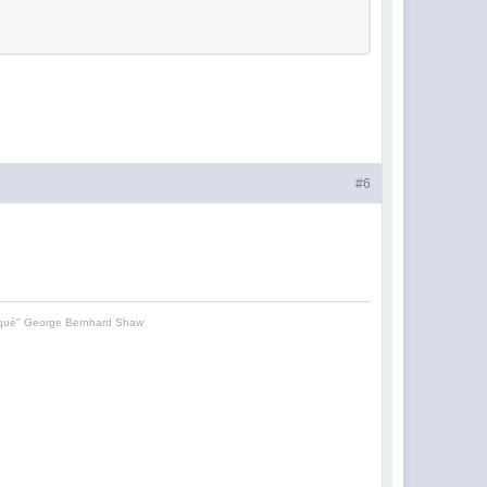
#6
uniqué" George Bernhard Shaw