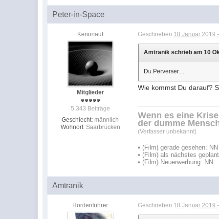
Peter-in-Space
Kenonaut
Geschrieben
18 Januar 2019 -
Amtranik schrieb am 10 Ok
Du Perverser....
Wie kommst Du darauf? Schl
Mitglieder
5.343 Beiträge
Wenn es eine Krisen
Geschlecht:
männlich
der dumme Mensch
Wohnort:
Saarbrücken
(Verfasser unbekannt)
• (Film) gerade gesehen: NN
• (Film) als nächstes geplan
• (Film) Neuerwerbung: NN
Amtranik
Hordenführer
Geschrieben
18 Januar 2019 -