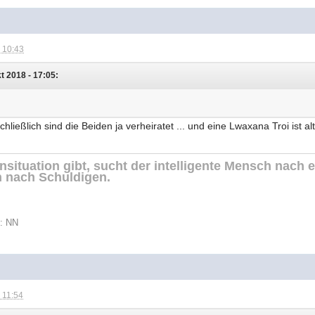
 10:43
t 2018 - 17:05:
ießlich sind die Beiden ja verheiratet ... und eine Lwaxana Troi ist alt
situation gibt, sucht der intelligente Mensch nach 
 nach Schuldigen.
t: NN
 11:54