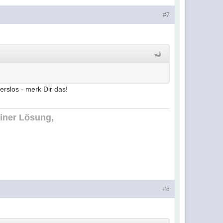
#7
erslos - merk Dir das!
einer Lösung,
#8