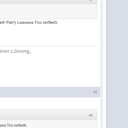
it! Pah!) Lwaxana Troi zerfließt.
einer Lösung,
#5
na Troi zerfließt.