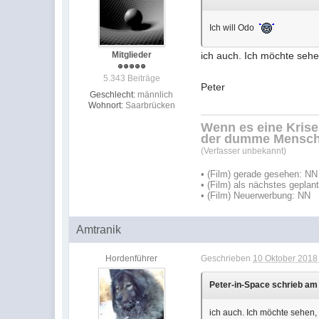
Ich will Odo
Mitglieder
ich auch. Ich möchte sehe
5.343 Beiträge
Peter
Geschlecht:
männlich
Wohnort:
Saarbrücken
Wenn es eine Krisen
der dumme Mensch
(Verfasser unbekannt)
• (Film) gerade gesehen: NN
• (Film) als nächstes geplan
• (Film) Neuerwerbung: NN
Amtranik
Hordenführer
Geschrieben
10 Oktober 2018 
Peter-in-Space schrieb am 
ich auch. Ich möchte sehen, 