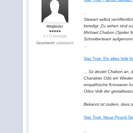
...
Stewart selbst veröffentli
beteiligt. Zu sehen sind 
Mitglieder
Michael Chabon (Spider M
4.173 Beiträge
Schreiberteam aufgenom
Geschlecht:
unbekannt
...
Star Trek: Ein altes Volk f
... So deutet Chabon an,
Charakter Odo ein Wieder
empathische Kriosianer ha
Odos Volk der gestaltwand
Bekannt ist zudem, dass d
Star Trek: Neue Picard-Se
...