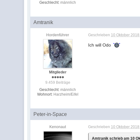
Geschlecht:
männlich
Amtranik
Hordenführer
Geschrieben
10 Oktober 2018 
Ich will Odo
Mitglieder
9.459 Beiträge
Geschlecht:
männlich
Wohnort:
Harzheim/Eifel
Peter-in-Space
Kenonaut
Geschrieben
10 Oktober 2018 
Amtranik schrieb am 10 Okt