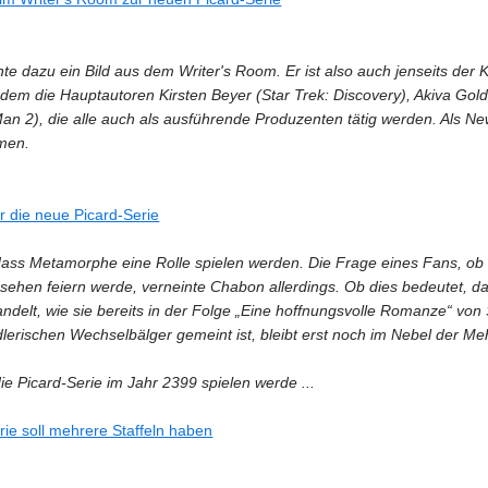
chte dazu ein Bild aus dem Writer's Room. Er ist also auch jenseits der
zudem die Hauptautoren Kirsten Beyer (Star Trek: Discovery), Akiva Gold
an 2), die alle auch als ausführende Produzenten tätig werden. Als
men.
ür die neue Picard-Serie
 dass Metamorphe eine Rolle spielen werden. Die Frage eines Fans, ob
sehen feiern werde, verneinte Chabon allerdings. Ob dies bedeutet, 
ndelt, wie sie bereits in der Folge „Eine hoffnungsvolle Romanze“ von
lerischen Wechselbälger gemeint ist, bleibt erst noch im Nebel der Mehr
ie Picard-Serie im Jahr 2399 spielen werde ...
rie soll mehrere Staffeln haben