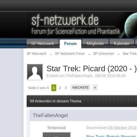
SF-Netzwerk
Forum
Mitglieder
Kalender
SF-Netzwerk
→
SF-Netzwerk Foren
→
SF-Universen
→
Star Trek
Star Trek: Picard (2020 - 
Erstellt von
TheFallenAngel
,
Okt 09 2018 08:49
NÄCHSTE
»
Seite 1 von 4
1
2
3
99 Antworten in diesem Thema
TheFallenAngel
Temponaut
Geschrieben
09 Oktober 2018 
Star Trek: Patrick Stewar