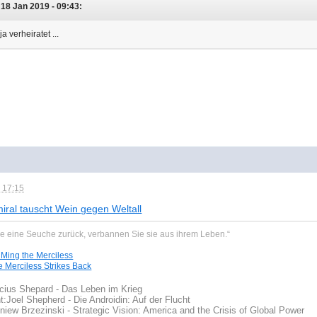
18 Jan 2019 - 09:43:
a verheiratet ...
 17:15
iral tauscht Wein gegen Weltall
ie eine Seuche zurück, verbannen Sie sie aus ihrem Leben.“
 Ming the Merciless
e Merciless Strikes Back
cius Shepard - Das Leben im Krieg
t:
Joel Shepherd - Die Androidin: Auf der Flucht
iew Brzezinski - Strategic Vision: America and the Crisis of Global Power