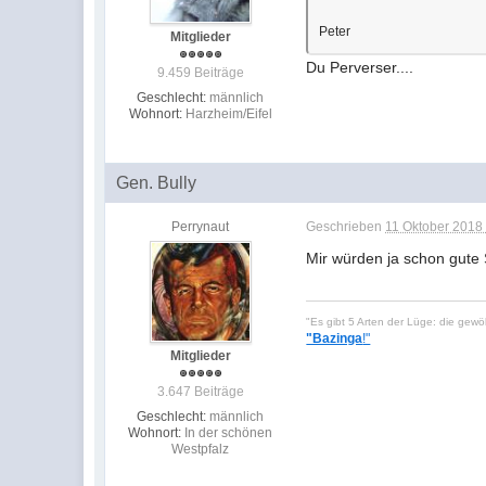
Peter
Mitglieder
Du Perverser....
9.459 Beiträge
Geschlecht:
männlich
Wohnort:
Harzheim/Eifel
Gen. Bully
Perrynaut
Geschrieben
11 Oktober 2018 
Mir würden ja schon gute
"Es gibt 5 Arten der Lüge: die gew
"Bazinga
!"
Mitglieder
3.647 Beiträge
Geschlecht:
männlich
Wohnort:
In der schönen
Westpfalz