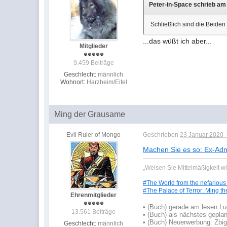
Peter-in-Space schrieb am 
Schließlich sind die Beiden j
...das wüßt ich aber...
Mitglieder
9.459 Beiträge
Geschlecht:
männlich
Wohnort:
Harzheim/Eifel
Ming der Grausame
Evil Ruler of Mongo
Geschrieben
23 Januar 2020 -
Machen Sie es so: Ex-Adm
„Weisen Sie Mittelmäßigkeit w
#The World from the nefarious
#The Palace of Terror: Ming th
Ehrenmitglieder
•
(Buch) gerade am lesen:
Lu
13.561 Beiträge
•
(Buch) als nächstes geplan
• (Buch) Neuerwerbung: Zbign
Geschlecht:
männlich