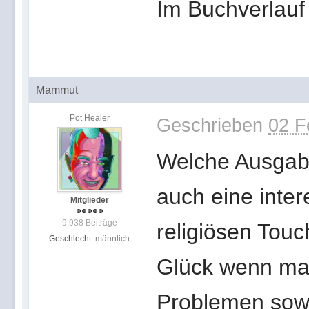
Im Buchverlauf
Mammut
Pot Healer
Geschrieben
02 F
Welche Ausgabe
auch eine inter
Mitglieder
9.938 Beiträge
religiösen Touc
Geschlecht:
männlich
Glück wenn man
Problemen sow