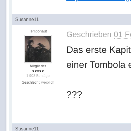
Susanne11
Temponaut
Geschrieben
01 F
Das erste Kapit
einer Tombola 
Mitglieder
1.908 Beiträge
Geschlecht:
weiblich
???
Susanne11