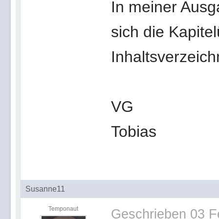
In meiner Ausga
sich die Kapite
Inhaltsverzeich
VG
Tobias
Susanne11
Temponaut
Geschrieben
03 F