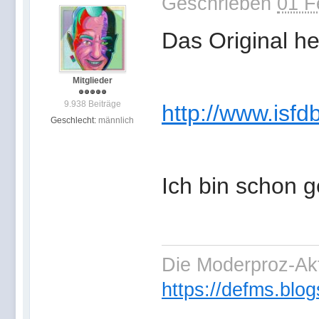
Geschrieben
01 F
Das Original h
Mitglieder
9.938 Beiträge
http://www.isfdb
Geschlecht:
männlich
Ich bin schon 
Die Moderproz-Ak
https://defms.blog