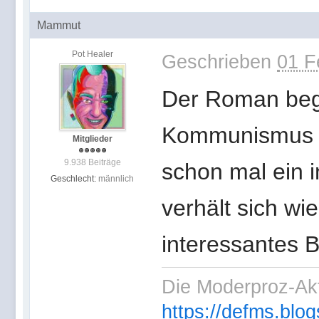
Mammut
Pot Healer
Geschrieben
01 F
Der Roman begi
Kommunismus au
Mitglieder
9.938 Beiträge
schon mal ein i
Geschlecht:
männlich
verhält sich wie
interessantes 
Die Moderproz-Ak
https://defms.blog