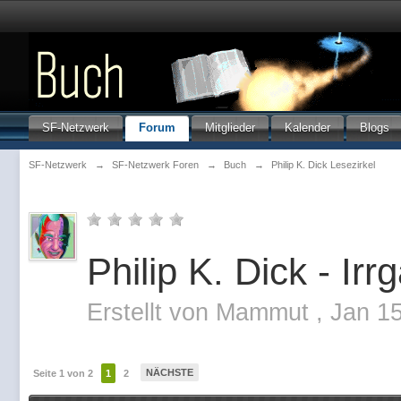
SF-Netzwerk
Forum
Mitglieder
Kalender
Blogs
SF-Netzwerk
→
SF-Netzwerk Foren
→
Buch
→
Philip K. Dick Lesezirkel
Philip K. Dick - Ir
Erstellt von
Mammut
,
Jan 1
NÄCHSTE
Seite 1 von 2
1
2