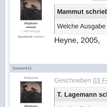
Mammut schrieb
Mitglieder
Welche Ausgabe l
1.908 Beiträge
Geschlecht:
weiblich
Heyne, 2005,
Susanne11
Temponaut
Geschrieben
03 F
T. Lagemann sch
Mitglieder