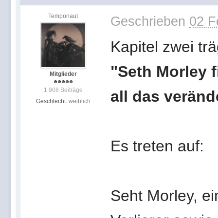
Temponaut
Geschrieben
02 F
Kapitel zwei trä
"Seth Morley f
Mitglieder
1.908 Beiträge
all das veränd
Geschlecht:
weiblich
Es treten auf:
Seht Morley, ei