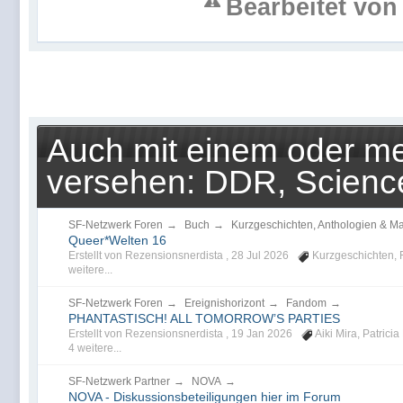
Bearbeitet von 
Auch mit einem oder me
versehen: DDR, Science
SF-Netzwerk Foren
→
Buch
→
Kurzgeschichten, Anthologien & M
Queer*Welten 16
Erstellt von Rezensionsnerdista ,
28 Jul 2026
Kurzgeschichten
,
weitere...
SF-Netzwerk Foren
→
Ereignishorizont
→
Fandom
→
PHANTASTISCH! ALL TOMORROW’S PARTIES
Erstellt von Rezensionsnerdista ,
19 Jan 2026
Aiki Mira
,
Patrici
4 weitere...
SF-Netzwerk Partner
→
NOVA
→
NOVA - Diskussionsbeteiligungen hier im Forum