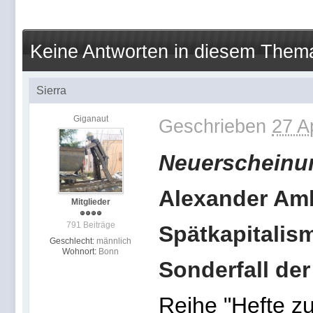
Keine Antworten in diesem Them
Sierra
Giganaut
Geschrieben
27 A
Neuerscheinu
Alexander Am
Mitglieder
791 Beiträge
Spätkapitalism
Geschlecht:
männlich
Wohnort:
Bonn
Sonderfall de
Reihe "Hefte z