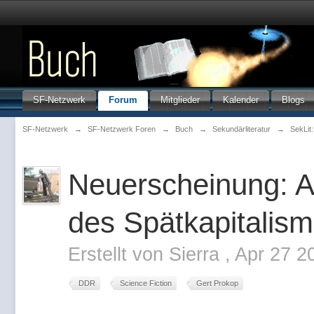
SF-Netzwerk
Forum
Mitglieder
Kalender
Blogs
SF-Netzwerk
→
SF-Netzwerk Foren
→
Buch
→
Sekundärliteratur
→
SekLit:
Neuerscheinung: A
des Spätkapitalism
Erstellt von
Sierra
,
Apr 27 2
DDR
Science Fiction
Gert Prokop