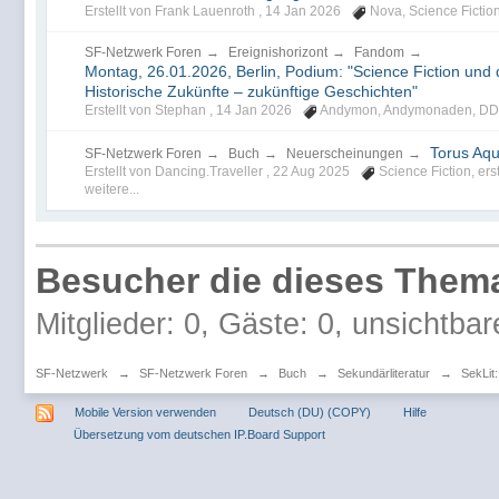
Erstellt von Frank Lauenroth ,
14 Jan 2026
Nova
,
Science Fictio
SF-Netzwerk Foren
→
Ereignishorizont
→
Fandom
→
Montag, 26.01.2026, Berlin, Podium: "Science Fiction und
Historische Zukünfte – zukünftige Geschichten"
Erstellt von Stephan ,
14 Jan 2026
Andymon
,
Andymonaden
,
DD
Torus Aq
SF-Netzwerk Foren
→
Buch
→
Neuerscheinungen
→
Erstellt von Dancing.Traveller ,
22 Aug 2025
Science Fiction
,
ers
weitere...
Besucher die dieses Thema
Mitglieder: 0, Gäste: 0, unsichtbar
SF-Netzwerk
→
SF-Netzwerk Foren
→
Buch
→
Sekundärliteratur
→
SekLit:
Mobile Version verwenden
Deutsch (DU) (COPY)
Hilfe
Übersetzung vom deutschen IP.Board Support