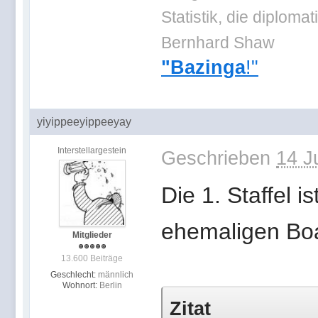
Statistik, die diplo
Bernhard Shaw
"Bazinga
!"
yiyippeeyippeeyay
Interstellargestein
Geschrieben
14 J
Die 1. Staffel i
ehemaligen Boa
Mitglieder
13.600 Beiträge
Geschlecht:
männlich
Wohnort:
Berlin
Zitat