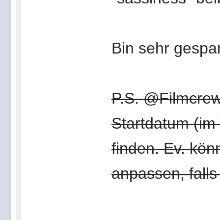
Bin sehr gespa
P.S. @Filmcrew
Startdatum (im 
finden. Ev. kön
anpassen, falls 