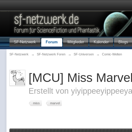
SF-Netzwerk
Forum
Mitglieder
Kalender
Blogs
SF-Netzwerk
→
SF-Netzwerk Foren
→
SF-Universen
→
Comic-Welten
[MCU] Miss Marvel 
Erstellt von
yiyippeeyippeey
miss
marvel