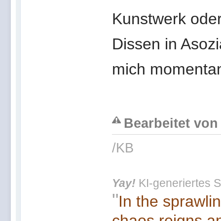
Kunstwerk ode
Dissen in Asozi
mich momenta
Bearbeitet von 
/KB
Yay!
KI-generiertes S
"
In the sprawli
chaos reigns an