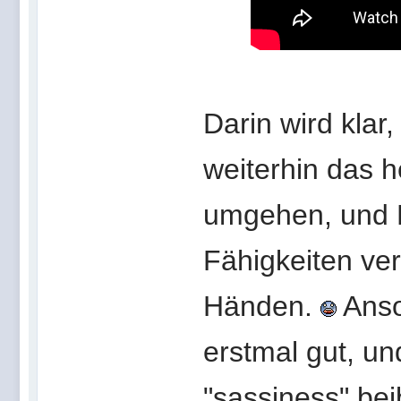
Darin wird kla
weiterhin das 
umgehen, und 
Fähigkeiten ver
Händen.
Anso
erstmal gut, un
"sassiness" be