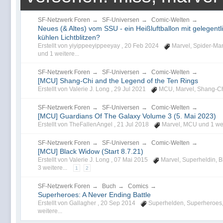
SF-Netzwerk Foren
→
SF-Universen
→
Comic-Welten
→
Neues (& Altes) vom SSU - ein Heißluftballon mit gelegentl
kühlen Lichtblitzen?
Erstellt von yiyippeeyippeeyay ,
20 Feb 2024
Marvel
,
Spider-Ma
und 1 weitere...
SF-Netzwerk Foren
→
SF-Universen
→
Comic-Welten
→
[MCU] Shang-Chi and the Legend of the Ten Rings
Erstellt von Valerie J. Long ,
29 Jul 2021
MCU
,
Marvel
,
Shang-C
SF-Netzwerk Foren
→
SF-Universen
→
Comic-Welten
→
[MCU] Guardians Of The Galaxy Volume 3 (5. Mai 2023)
Erstellt von TheFallenAngel ,
21 Jul 2018
Marvel
,
MCU
und 1 wei
SF-Netzwerk Foren
→
SF-Universen
→
Comic-Welten
→
[MCU] Black Widow (Start 8.7.21)
Erstellt von Valerie J. Long ,
07 Mai 2015
Marvel
,
Superheldin
,
B
3 weitere...
1
2
SF-Netzwerk Foren
→
Buch
→
Comics
→
Superheroes: A Never Ending Battle
Erstellt von Gallagher ,
20 Sep 2014
Superhelden
,
Superheroes
weitere...