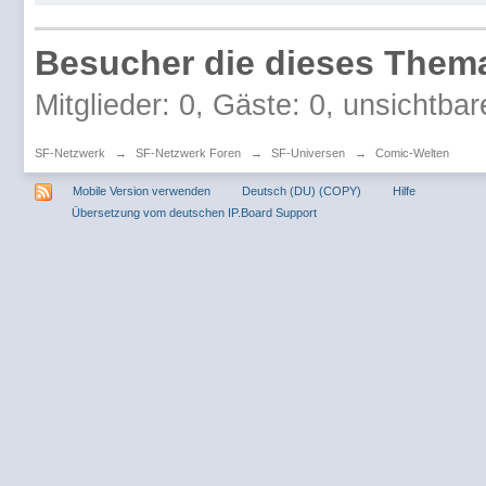
Besucher die dieses Thema
Mitglieder: 0, Gäste: 0, unsichtbar
SF-Netzwerk
→
SF-Netzwerk Foren
→
SF-Universen
→
Comic-Welten
Mobile Version verwenden
Deutsch (DU) (COPY)
Hilfe
Übersetzung vom deutschen IP.Board Support