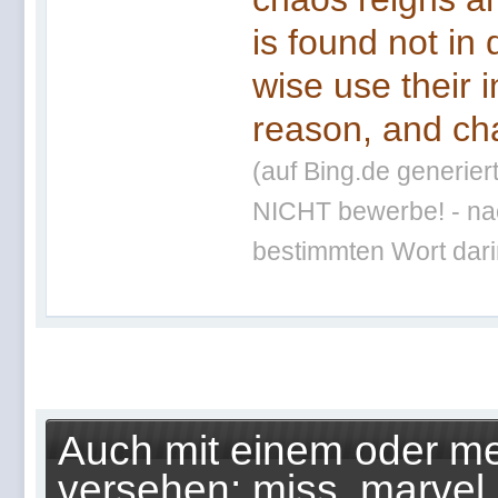
is found not in
wise use their 
reason, and cha
(auf Bing.de generier
NICHT bewerbe! - nac
bestimmten Wort darin
Auch mit einem oder me
versehen: miss, marvel