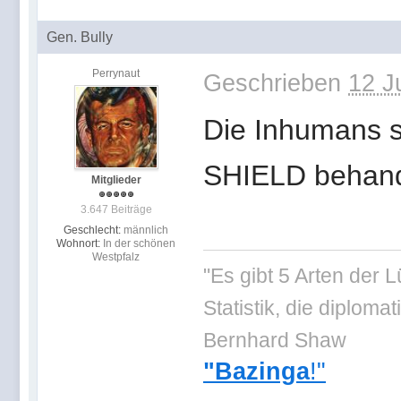
Gen. Bully
Perrynaut
Geschrieben
12 J
Die Inhumans si
SHIELD behand
Mitglieder
3.647 Beiträge
Geschlecht:
männlich
Wohnort:
In der schönen
Westpfalz
"Es gibt 5 Arten der 
Statistik, die diplo
Bernhard Shaw
"Bazinga
!"