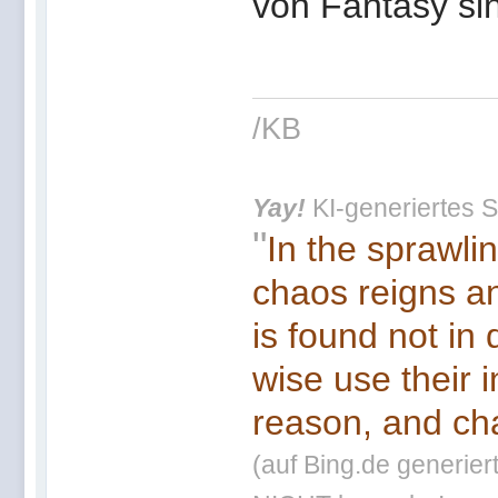
von Fantasy si
/KB
Yay!
KI-generiertes S
"
In the sprawli
chaos reigns an
is found not in
wise use their 
reason, and cha
(auf Bing.de generier