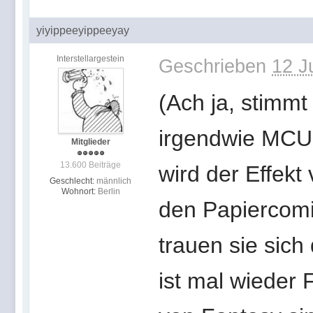
yiyippeeyippeeyay
Interstellargestein
Geschrieben
12 J
(Ach ja, stimmt
irgendwie MCU
Mitglieder
13.600 Beiträge
wird der Effekt
Geschlecht:
männlich
Wohnort:
Berlin
den Papiercomi
trauen sie sich
ist mal wieder 