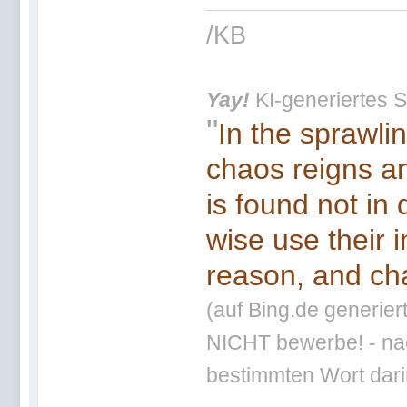
/KB
Yay!
KI-generiertes S
"
In the sprawli
chaos reigns an
is found not in
wise use their 
reason, and cha
(auf Bing.de generier
NICHT bewerbe! - nac
bestimmten Wort darin