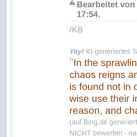
Bearbeitet von
17:54.
/KB
Yay!
KI-generiertes S
"
In the sprawli
chaos reigns an
is found not in
wise use their 
reason, and cha
(auf Bing.de generier
NICHT bewerbe! - nac