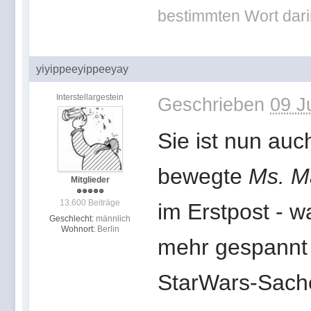
bestimmten Wort darin
yiyippeeyippeeyay
Interstellargestein
Geschrieben
09 J
Sie ist nun auc
bewegte
Ms. M
Mitglieder
13.600 Beiträge
im Erstpost - w
Geschlecht:
männlich
Wohnort:
Berlin
mehr gespannt a
StarWars-Sache