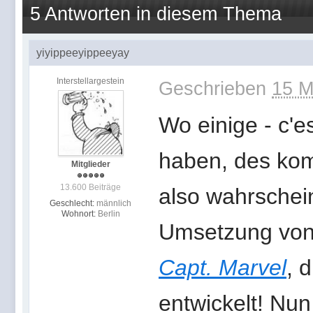
5 Antworten in diesem Thema
yiyippeeyippeeyay
Interstellargestein
Geschrieben
15 M
Wo einige - c'e
haben, des kom
Mitglieder
13.600 Beiträge
also wahrschein
Geschlecht:
männlich
Wohnort:
Berlin
Umsetzung vo
Capt. Marvel
, 
entwickelt! Nu