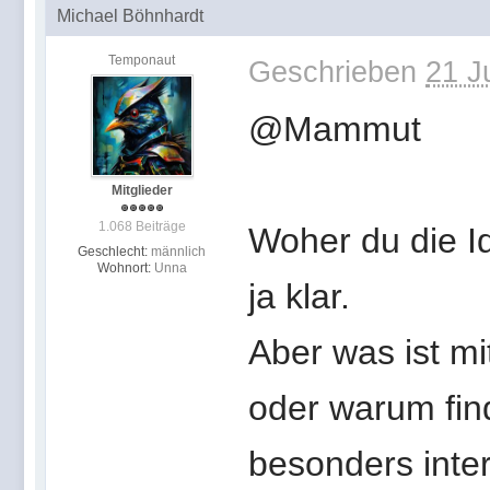
Michael Böhnhardt
Temponaut
Geschrieben
21 J
@Mammut
Mitglieder
1.068 Beiträge
Woher du die Id
Geschlecht:
männlich
Wohnort:
Unna
ja klar.
Aber was ist mi
oder warum fin
besonders inte