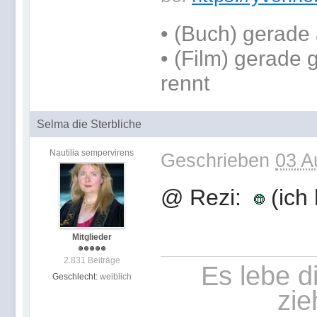
•
(Buch) gerade 
• (Film) gerade
rennt
Selma die Sterbliche
Nautilia sempervirens
Geschrieben
03 A
@ Rezi:
(ich 
Mitglieder
2.831 Beiträge
Es lebe d
Geschlecht:
weiblich
zie