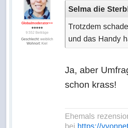
Selma die Sterb
Globalmoderator++
Trotzdem schade
9.552 Beiträge
und das Handy ha
Geschlecht:
weiblich
Wohnort:
Kiel
Ja, aber Umfra
schon krass!
Ehemals rezension
bei
https://yvonne