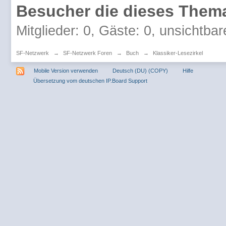
Besucher die dieses Thema
Mitglieder: 0, Gäste: 0, unsichtbar
SF-Netzwerk
→
SF-Netzwerk Foren
→
Buch
→
Klassiker-Lesezirkel
Mobile Version verwenden
Deutsch (DU) (COPY)
Hilfe
Übersetzung vom deutschen IP.Board Support