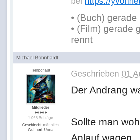
bei
https://yvonne
•
(Buch) gerade 
• (Film) gerade
rennt
Michael Böhnhardt
Temponaut
Geschrieben
01 A
Der Andrang wa
Mitglieder
1.068 Beiträge
Sollte man wo
Geschlecht:
männlich
Wohnort:
Unna
Anlauf wagen.