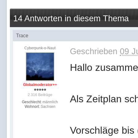
14 Antworten in diesem Thema
Trace
Cyberpunk-o-Naut
Geschrieben
09 J
Hallo zusamme
Globalmoderator++
2.316 Beiträge
Als Zeitplan sc
Geschlecht:
männlich
Wohnort:
Sachsen
Vorschläge bis 