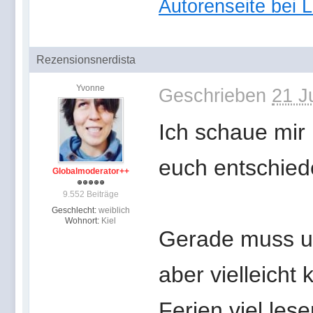
Autorenseite bei 
Rezensionsnerdista
Yvonne
Geschrieben
21 J
Ich schaue mir
euch entschied
Globalmoderator++
9.552 Beiträge
Geschlecht:
weiblich
Wohnort:
Kiel
Gerade muss un
aber vielleicht
Ferien viel lese