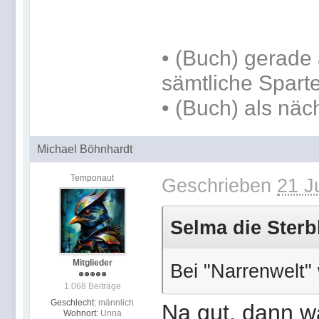
•
(Buch) gerade 
sämtliche Spart
•
(Buch) als näc
Michael Böhnhardt
Temponaut
Geschrieben
21 J
Selma die Sterbl
Mitglieder
Bei "Narrenwelt" 
1.068 Beiträge
Geschlecht:
männlich
Na gut, dann wä
Wohnort:
Unna