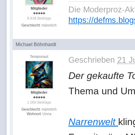
Die Moderproz-Ak
Mitglieder
https://defms.blog
9.938 Beiträge
Geschlecht:
männlich
Michael Böhnhardt
Temponaut
Geschrieben
21 J
Der gekaufte T
Thema und Umse
Mitglieder
1.068 Beiträge
Geschlecht:
männlich
Wohnort:
Unna
Narrenwelt
kli