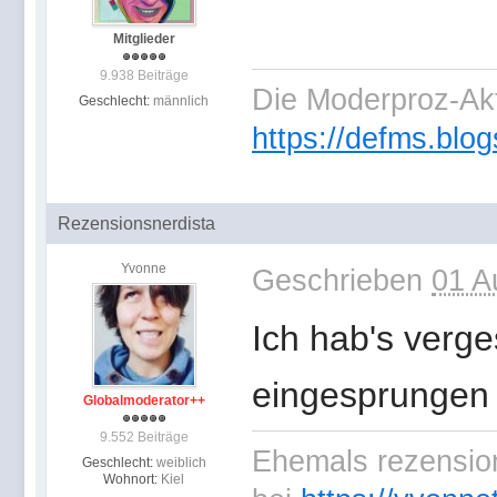
Mitglieder
9.938 Beiträge
Die Moderproz-Ak
Geschlecht:
männlich
https://defms.blog
Rezensionsnerdista
Yvonne
Geschrieben
01 A
Ich hab's verge
eingesprungen
Globalmoderator++
9.552 Beiträge
Ehemals rezension
Geschlecht:
weiblich
Wohnort:
Kiel