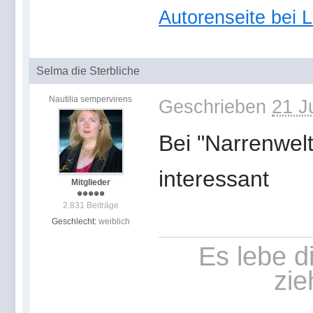
Autorenseite bei 
Selma die Sterbliche
Nautilia sempervirens
Geschrieben
21 J
Bei "Narrenwelt
interessant
Mitglieder
2.831 Beiträge
Geschlecht:
weiblich
Es lebe d
zie