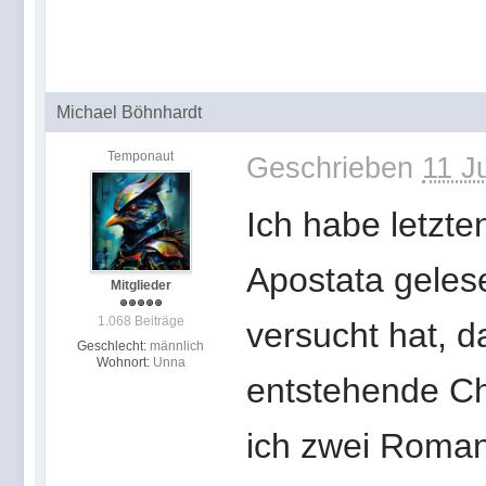
Michael Böhnhardt
Temponaut
Geschrieben
11 J
Ich habe letzt
Apostata geles
Mitglieder
1.068 Beiträge
versucht hat, 
Geschlecht:
männlich
Wohnort:
Unna
entstehende Ch
ich zwei Roman