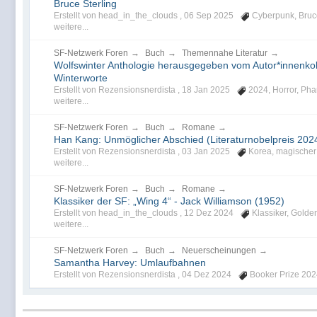
Bruce Sterling
Erstellt von head_in_the_clouds ,
06 Sep 2025
Cyberpunk
,
Bruc
weitere...
SF-Netzwerk Foren
→
Buch
→
Themennahe Literatur
→
Wolfswinter Anthologie herausgegeben vom Autor*innenkoll
Winterworte
Erstellt von Rezensionsnerdista ,
18 Jan 2025
2024
,
Horror
,
Phan
weitere...
SF-Netzwerk Foren
→
Buch
→
Romane
→
Han Kang: Unmöglicher Abschied (Literaturnobelpreis 202
Erstellt von Rezensionsnerdista ,
03 Jan 2025
Korea
,
magischer
weitere...
SF-Netzwerk Foren
→
Buch
→
Romane
→
Klassiker der SF: „Wing 4“ - Jack Williamson (1952)
Erstellt von head_in_the_clouds ,
12 Dez 2024
Klassiker
,
Golde
weitere...
SF-Netzwerk Foren
→
Buch
→
Neuerscheinungen
→
Samantha Harvey: Umlaufbahnen
Erstellt von Rezensionsnerdista ,
04 Dez 2024
Booker Prize 20