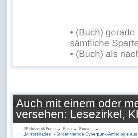
•
(Buch) gerade 
sämtliche Spart
•
(Buch) als näc
Auch mit einem oder me
versehen: Lesezirkel, K
SF-Netzwerk Foren
→
Buch
→
Romane
→
„Mirrorshades“ - Stildefiniernde Cyberpunk-Anthologie au