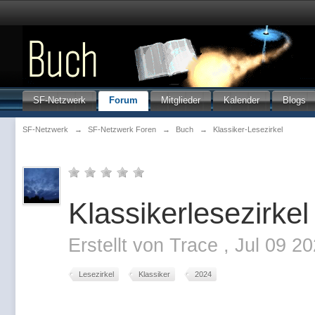
SF-Netzwerk
Forum
Mitglieder
Kalender
Blogs
SF-Netzwerk
→
SF-Netzwerk Foren
→
Buch
→
Klassiker-Lesezirkel
Klassikerlesezirke
Erstellt von
Trace
,
Jul 09 2
Lesezirkel
Klassiker
2024