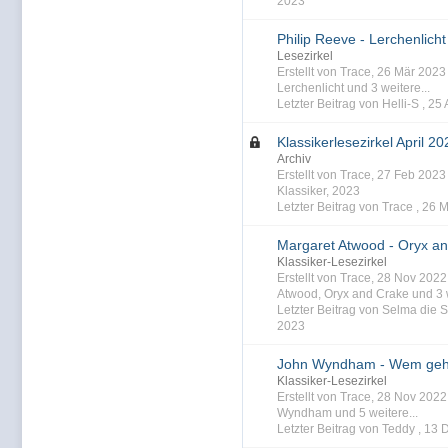
2023
Philip Reeve - Lerchenlicht
Lesezirkel
Erstellt von Trace, 26 Mär 202
Lerchenlicht
und 3 weitere...
Letzter Beitrag von Helli-S ,
25 
Klassikerlesezirkel April 20
Archiv
Erstellt von Trace, 27 Feb 202
Klassiker
,
2023
Letzter Beitrag von Trace ,
26 M
Margaret Atwood - Oryx a
Klassiker-Lesezirkel
Erstellt von Trace, 28 Nov 202
Atwood
,
Oryx and Crake
und 3 
Letzter Beitrag von Selma die S
2023
John Wyndham - Wem gehö
Klassiker-Lesezirkel
Erstellt von Trace, 28 Nov 202
Wyndham
und 5 weitere...
Letzter Beitrag von Teddy ,
13 