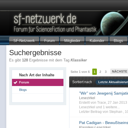
SF-Netzwerk
Forum
Mitglieder
Kalender
Blogs
Suchergebnisse
Es gibt
128
Ergebnisse mit dem Tag
Klassiker
NÄCHSTE
Seite 1 von 6
1
2
3
Nach Art der Inhalte
Sortiert nach
Letzte Aktualisieru
Forum
Blogs
"Wir" von Jewgenij Samjati
Lesezirkel
Erstellt von Trace, 27 Jan 201
Lesezirkel
und 1 weitere...
Letzter Beitrag von Stephan ,
1
Pat Cadigan - Bewußtseins
Klassiker-Lesezirkel