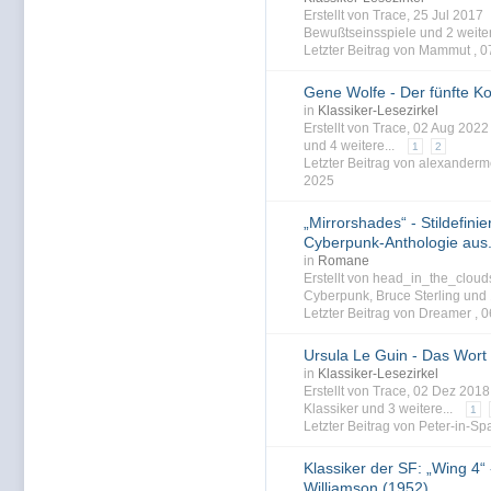
Erstellt von Trace, 25 Jul 2017
Bewußtseinsspiele
und 2 weiter
Letzter Beitrag von Mammut ,
0
Gene Wolfe - Der fünfte K
in
Klassiker-Lesezirkel
Erstellt von Trace, 02 Aug 202
und 4 weitere...
1
2
Letzter Beitrag von alexander
2025
„Mirrorshades“ - Stildefini
Cyberpunk-Anthologie aus.
in
Romane
Erstellt von head_in_the_clou
Cyberpunk
,
Bruce Sterling
und 
Letzter Beitrag von Dreamer ,
0
Ursula Le Guin - Das Wort 
in
Klassiker-Lesezirkel
Erstellt von Trace, 02 Dez 201
Klassiker
und 3 weitere...
1
Letzter Beitrag von Peter-in-Sp
Klassiker der SF: „Wing 4“ 
Williamson (1952)