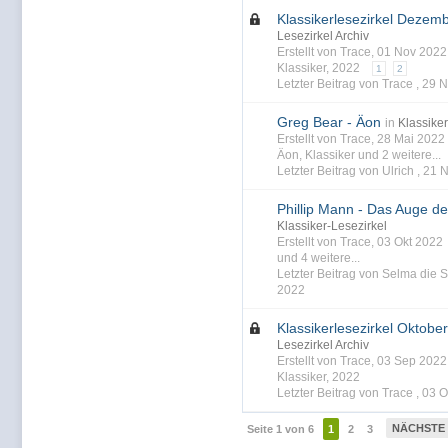
Klassikerlesezirkel Dezem
Lesezirkel Archiv
Erstellt von Trace, 01 Nov 202
Klassiker
,
2022
1
2
Letzter Beitrag von Trace ,
29 N
Greg Bear - Äon
in
Klassiker
Erstellt von Trace, 28 Mai 202
Äon
,
Klassiker
und 2 weitere...
Letzter Beitrag von Ulrich ,
21 
Phillip Mann - Das Auge de
Klassiker-Lesezirkel
Erstellt von Trace, 03 Okt 202
und 4 weitere...
Letzter Beitrag von Selma die S
2022
Klassikerlesezirkel Oktobe
Lesezirkel Archiv
Erstellt von Trace, 03 Sep 202
Klassiker
,
2022
Letzter Beitrag von Trace ,
03 O
NÄCHSTE
Seite 1 von 6
1
2
3