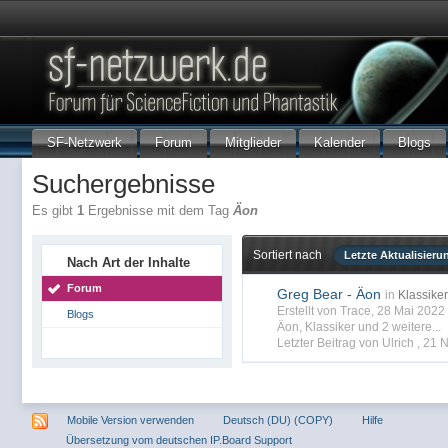
SF-Netzwerk
Forum
Mitglieder
Kalender
Blogs
Suchergebnisse
Es gibt
1
Ergebnisse mit dem Tag
Äon
Sortiert nach
Letzte Aktualisieru
Nach Art der Inhalte
Forum
Greg Bear - Äon
in
Klassiker
Erstellt von Trace, 28 Mai 202
Blogs
Äon
,
Klassiker
und 2 weitere...
Letzter Beitrag von Ulrich ,
21 
Mobile Version verwenden
Deutsch (DU) (COPY)
Hilfe
Übersetzung vom deutschen IP.Board Support