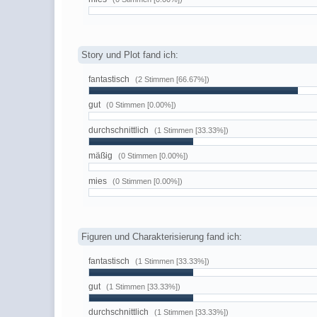
Story und Plot fand ich:
fantastisch
(2 Stimmen [66.67%])
gut
(0 Stimmen [0.00%])
durchschnittlich
(1 Stimmen [33.33%])
mäßig
(0 Stimmen [0.00%])
mies
(0 Stimmen [0.00%])
Figuren und Charakterisierung fand ich:
fantastisch
(1 Stimmen [33.33%])
gut
(1 Stimmen [33.33%])
durchschnittlich
(1 Stimmen [33.33%])