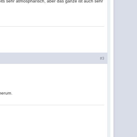
its sehr atmosphärisch, aber das ganze ist auch sehr
#3
 herum.