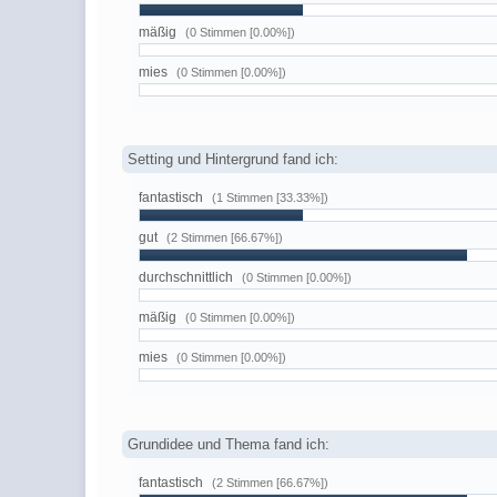
mäßig
(0 Stimmen [0.00%])
mies
(0 Stimmen [0.00%])
Setting und Hintergrund fand ich:
fantastisch
(1 Stimmen [33.33%])
gut
(2 Stimmen [66.67%])
durchschnittlich
(0 Stimmen [0.00%])
mäßig
(0 Stimmen [0.00%])
mies
(0 Stimmen [0.00%])
Grundidee und Thema fand ich:
fantastisch
(2 Stimmen [66.67%])