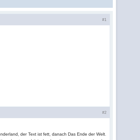
#1
#2
nderland, der Text ist fett, danach Das Ende der Welt.