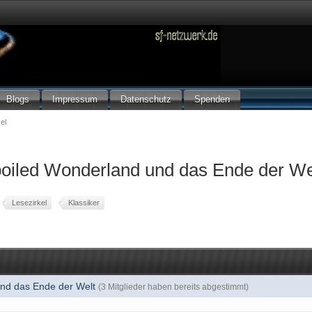
Blogs
Impressum
Datenschutz
Spenden
el
oiled Wonderland und das Ende der We
Lesezirkel
Klassiker
und das Ende der Welt
(3 Mitglieder haben bereits abgestimmt)