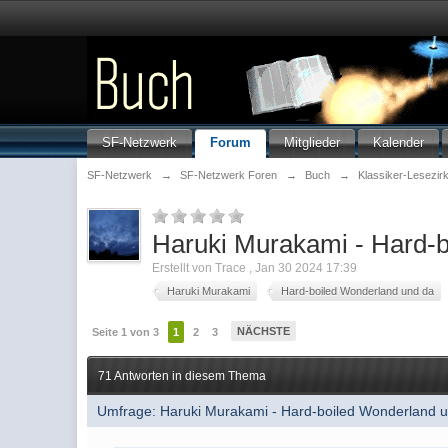
SF-Netzwerk
Forum
Mitglieder
Kalender
SF-Netzwerk
→
SF-Netzwerk Foren
→
Buch
→
Klassiker-Lesezirk
Haruki Murakami - Hard-b
Erstellt von
Trace
,
Jan 30 2024 17:39
Haruki Murakami
Hard-boiled Wonderland und da
NÄCHSTE
Seite 1 von 3
1
2
3
71 Antworten in diesem Thema
Umfrage: Haruki Murakami - Hard-boiled Wonderland 