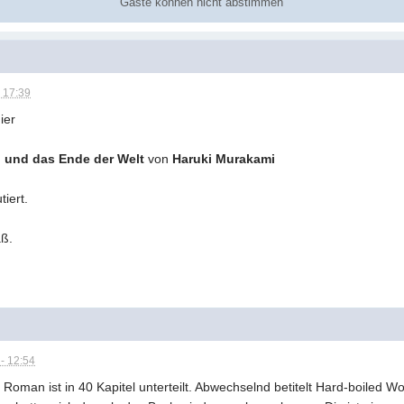
Gäste können nicht abstimmen
 17:39
ier
 und das Ende der Welt
von
Haruki Murakami
iert.
aß.
- 12:54
oman ist in 40 Kapitel unterteilt. Abwechselnd betitelt Hard-boiled Wo