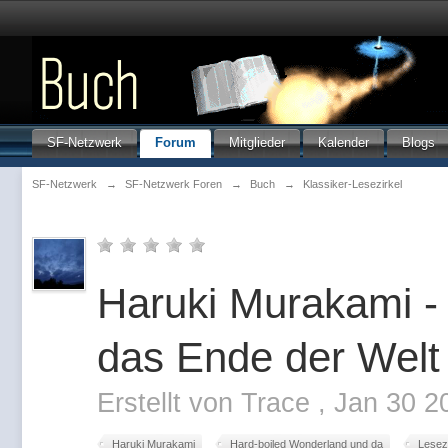
SF-Netzwerk
Forum
Mitglieder
Kalender
Blogs
SF-Netzwerk
→
SF-Netzwerk Foren
→
Buch
→
Klassiker-Lesezirkel
Haruki Murakami -
das Ende der Welt
Erstellt von
Trace
,
Jan 30 2
Haruki Murakami
Hard-boiled Wonderland und da
Lesezi