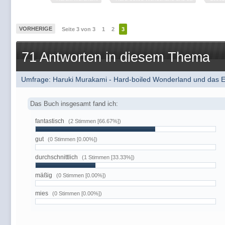
VORHERIGE
Seite 3 von 3
1
2
3
71 Antworten in diesem Thema
Umfrage: Haruki Murakami - Hard-boiled Wonderland und das 
Das Buch insgesamt fand ich:
fantastisch
(2 Stimmen [66.67%])
gut
(0 Stimmen [0.00%])
durchschnittlich
(1 Stimmen [33.33%])
mäßig
(0 Stimmen [0.00%])
mies
(0 Stimmen [0.00%])