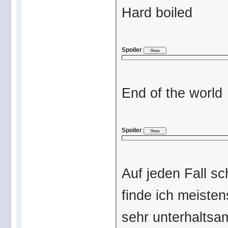
Hard boiled
Spoiler
End of the world
Spoiler
Auf jeden Fall s
finde ich meisten
sehr unterhaltsam