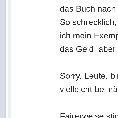
das Buch nach 
So schrecklich,
ich mein Exemp
das Geld, aber 
Sorry, Leute, 
vielleicht bei
Fairerweise sti