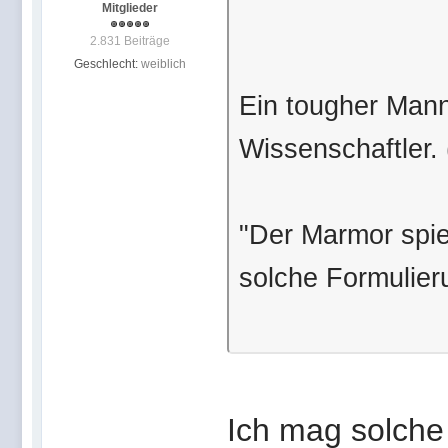
Mitglieder
2.831 Beiträge
Geschlecht:
weiblich
Ein tougher Mann,
Wissenschaftler.
"Der Marmor spie
solche Formulier
Ich mag solche