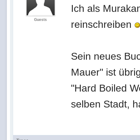
Ich als Muraka
Guests
reinschreiben
Sein neues Buc
Mauer" ist übri
"Hard Boiled Wo
selben Stadt, h