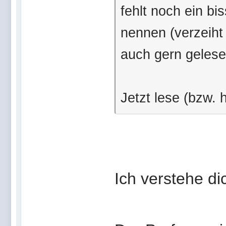
fehlt noch ein b
nennen (verzeiht 
auch gern gelese
Jetzt lese (bzw. 
Ich verstehe di