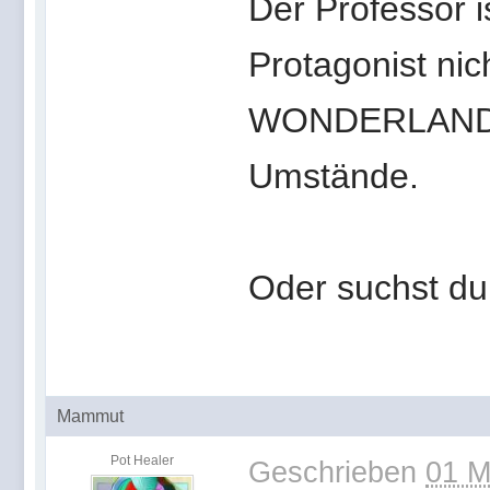
Der Professor i
Protagonist ni
WONDERLAND bl
Umstände.
Oder suchst du
Mammut
Pot Healer
Geschrieben
01 M