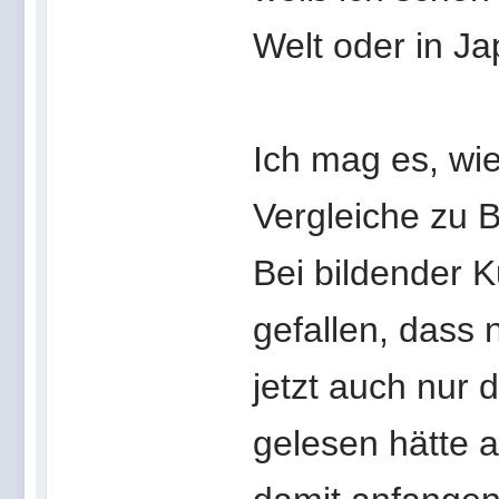
Welt oder in Ja
Ich mag es, wie
Vergleiche zu B
Bei bildender K
gefallen, dass 
jetzt auch nur 
gelesen hätte 