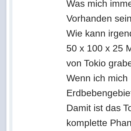
Was mich immer 
Vorhanden sein
Wie kann irgen
50 x 100 x 25 
von Tokio grab
Wenn ich mich r
Erdbebengebie
Damit ist das T
komplette Phan