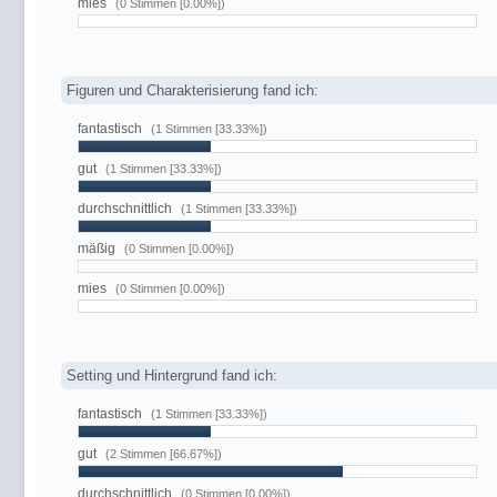
mies
(0 Stimmen [0.00%])
Figuren und Charakterisierung fand ich:
fantastisch
(1 Stimmen [33.33%])
gut
(1 Stimmen [33.33%])
durchschnittlich
(1 Stimmen [33.33%])
mäßig
(0 Stimmen [0.00%])
mies
(0 Stimmen [0.00%])
Setting und Hintergrund fand ich:
fantastisch
(1 Stimmen [33.33%])
gut
(2 Stimmen [66.67%])
durchschnittlich
(0 Stimmen [0.00%])