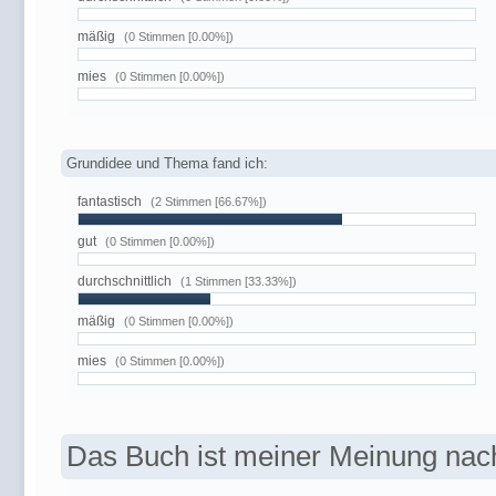
mäßig
(0 Stimmen [0.00%])
mies
(0 Stimmen [0.00%])
Grundidee und Thema fand ich:
fantastisch
(2 Stimmen [66.67%])
gut
(0 Stimmen [0.00%])
durchschnittlich
(1 Stimmen [33.33%])
mäßig
(0 Stimmen [0.00%])
mies
(0 Stimmen [0.00%])
Das Buch ist meiner Meinung nac