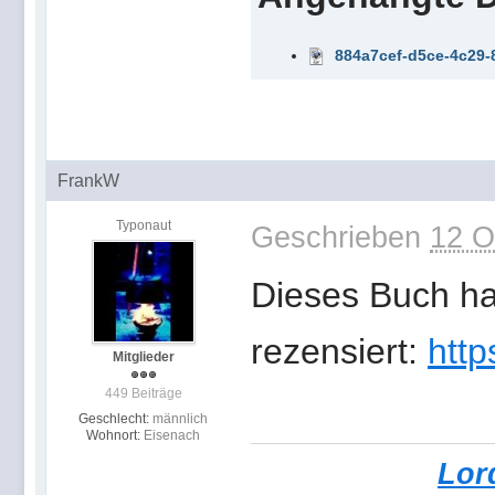
884a7cef-d5ce-4c29
FrankW
Typonaut
Geschrieben
12 O
Dieses Buch ha
rezensiert:
http
Mitglieder
449 Beiträge
Geschlecht:
männlich
Wohnort:
Eisenach
Lor