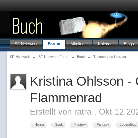
SF-Netzwerk
Forum
Mitglieder
Kalender
Blogs
SF-Netzwerk
→
SF-Netzwerk Foren
→
Buch
→
Themennahe Literatur
Kristina Ohlsson -
Flammenrad
Erstellt von
ratra
,
Okt 12 20
Horror
Spuk
Mystery
Fantasy
Jugendbuc