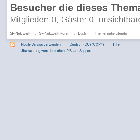
Besucher die dieses Thema
Mitglieder: 0, Gäste: 0, unsichtbar
SF-Netzwerk
→
SF-Netzwerk Foren
→
Buch
→
Themennahe Literatur
Mobile Version verwenden
Deutsch (DU) (COPY)
Hilfe
Übersetzung vom deutschen IP.Board Support