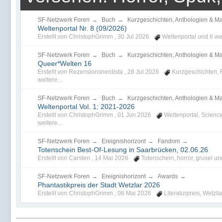
SF-Netzwerk Foren
→
Buch
→
Kurzgeschichten, Anthologien & M
Weltenportal Nr. 8 (09/2026)
Erstellt von ChristophGrimm ,
30 Jul 2026
Weltenportal
und 6 wei
SF-Netzwerk Foren
→
Buch
→
Kurzgeschichten, Anthologien & M
Queer*Welten 16
Erstellt von Rezensionsnerdista ,
28 Jul 2026
Kurzgeschichten
,
weitere...
SF-Netzwerk Foren
→
Buch
→
Kurzgeschichten, Anthologien & M
Weltenportal Vol. 1: 2021-2026
Erstellt von ChristophGrimm ,
01 Jun 2026
Weltenportal
,
Science
weitere...
SF-Netzwerk Foren
→
Ereignishorizont
→
Fandom
→
Totenschein Best-Of-Lesung in Saarbrücken, 02.06.26
Erstellt von Carsten ,
14 Mai 2026
Totenschein
,
horror
,
grusel
und
SF-Netzwerk Foren
→
Ereignishorizont
→
Awards
→
Phantastikpreis der Stadt Wetzlar 2026
Erstellt von ChristophGrimm ,
08 Mai 2026
Literaturpreis
,
Wetzla