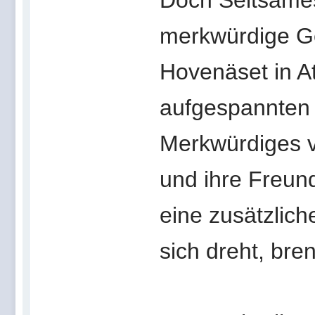
Doch Seltsames
merkwürdige Gew
Hovenäset in At
aufgespannten 
Merkwürdiges v
und ihre Freun
eine zusätzlic
sich dreht, br