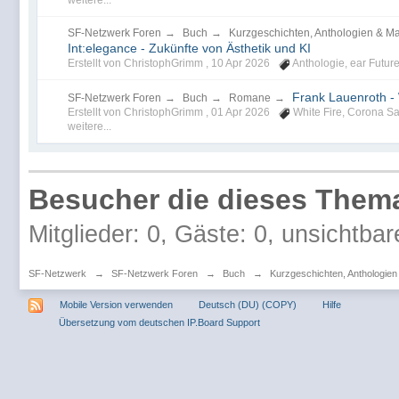
weitere...
SF-Netzwerk Foren
→
Buch
→
Kurzgeschichten, Anthologien & M
Int:elegance - Zukünfte von Ästhetik und KI
Erstellt von ChristophGrimm ,
10 Apr 2026
Anthologie
,
ear Futur
Frank Lauenroth - 
SF-Netzwerk Foren
→
Buch
→
Romane
→
Erstellt von ChristophGrimm ,
01 Apr 2026
White Fire
,
Corona S
weitere...
Besucher die dieses Thema
Mitglieder: 0, Gäste: 0, unsichtbar
SF-Netzwerk
→
SF-Netzwerk Foren
→
Buch
→
Kurzgeschichten, Anthologie
Mobile Version verwenden
Deutsch (DU) (COPY)
Hilfe
Übersetzung vom deutschen IP.Board Support