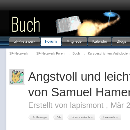
SF-Netzwerk
Forum
Mitglieder
Kalender
Blogs
SF-Netzwerk
→
SF-Netzwerk Foren
→
Buch
→
Kurzgeschichten, Anthologie
Angstvoll und leic
von Samuel Hame
Erstellt von
lapismont
,
Mär 
Anthologie
SF
Science-Fiction
Luxemburg