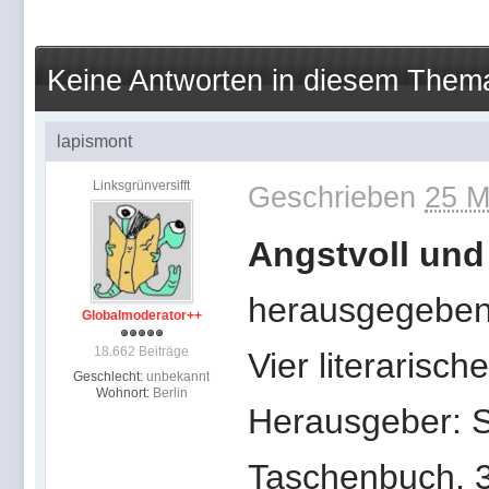
Keine Antworten in diesem Them
lapismont
Linksgrünversifft
Geschrieben
25 M
Angstvoll und
herausgegebe
Globalmoderator++
18.662 Beiträge
Vier literaris
Geschlecht:
unbekannt
Wohnort:
Berlin
Herausgeber:
Taschenbuch, 3