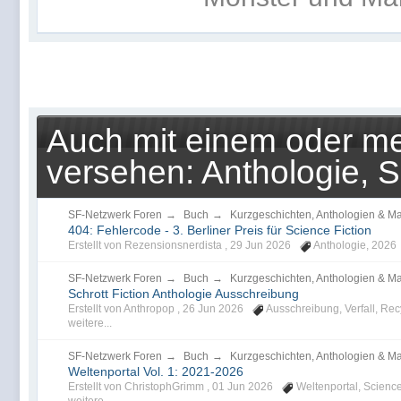
Auch mit einem oder me
versehen: Anthologie, 
SF-Netzwerk Foren
→
Buch
→
Kurzgeschichten, Anthologien & M
404: Fehlercode - 3. Berliner Preis für Science Fiction
Erstellt von Rezensionsnerdista ,
29 Jun 2026
Anthologie
,
2026
SF-Netzwerk Foren
→
Buch
→
Kurzgeschichten, Anthologien & M
Schrott Fiction Anthologie Ausschreibung
Erstellt von Anthropop ,
26 Jun 2026
Ausschreibung
,
Verfall
,
Rec
weitere...
SF-Netzwerk Foren
→
Buch
→
Kurzgeschichten, Anthologien & M
Weltenportal Vol. 1: 2021-2026
Erstellt von ChristophGrimm ,
01 Jun 2026
Weltenportal
,
Science