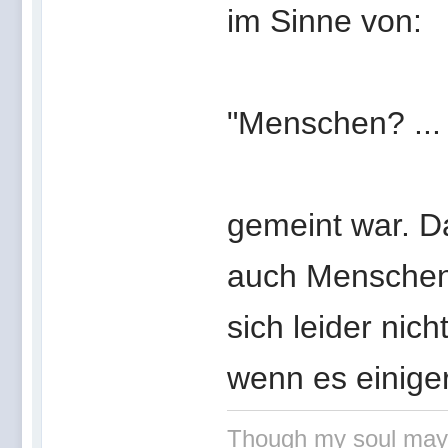
im Sinne von:
"Menschen? ... 
gemeint war. D
auch Menschen)
sich leider nich
wenn es einige
Though my soul may set