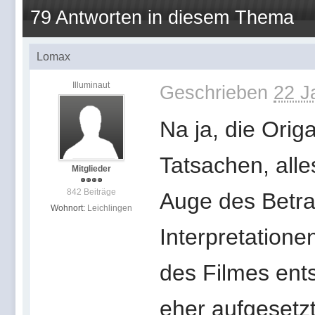
79 Antworten in diesem Thema
Lomax
Illuminaut
Geschrieben
22 J
Na ja, die Orig
Tatsachen, alle
Mitglieder
842 Beiträge
Auge des Betra
Wohnort:
Leichlingen
Interpretatione
des Filmes ent
eher aufgesetz