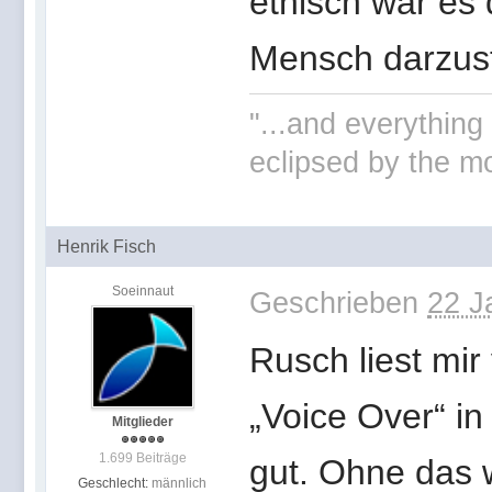
ethisch war es 
Mensch darzust
"...and everything 
eclipsed by the mo
Henrik Fisch
Soeinnaut
Geschrieben
22 J
Rusch liest mir
„Voice Over“ in
Mitglieder
1.699 Beiträge
gut. Ohne das 
Geschlecht:
männlich