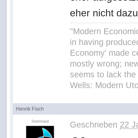
eher nicht daz
"Modern Economics
in having produced
Economy' made cer
mostly wrong; ne
seems to lack the 
Wells: Modern Uto
Henrik Fisch
Soeinnaut
Geschrieben
22 J