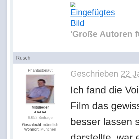
'Große Autoren f
Rusch
Phantastonaut
Geschrieben
22 J
Ich fand die V
Film das gewiss
Mitglieder
6.652 Beiträge
besser lassen s
Geschlecht:
männlich
Wohnort:
München
darstellte, war