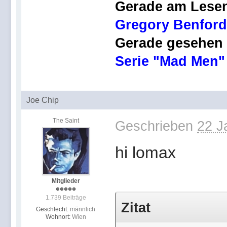
Gerade am Lese
Gregory Benford,
Gerade gesehen
Serie "Mad Men"
Joe Chip
The Saint
Geschrieben
22 J
hi lomax
Mitglieder
1.739 Beiträge
Zitat
Geschlecht:
männlich
Wohnort:
Wien