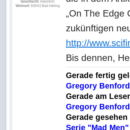
Geschlecht:
männlich
Wohnort:
83043 Bad Aibling
„On The Edge O
zukünftigen neu
http://www.scifi
Bis dennen, He
Gerade fertig ge
Gregory Benford
Gerade am Lese
Gregory Benford,
Gerade gesehen
Serie "Mad Men"