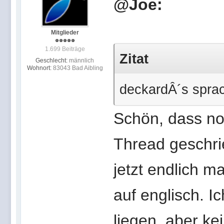
@Joe:
Mitglieder
1.699 Beiträge
Zitat
Geschlecht:
männlich
Wohnort:
83043 Bad Aibling
deckardÂ´s sprac
Schön, dass no
Thread geschri
jetzt endlich m
auf englisch. I
liegen, aber ke