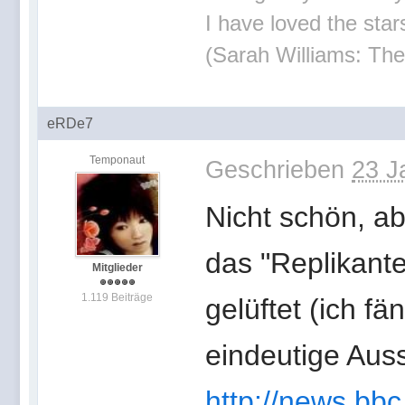
I have loved the stars
(Sarah Williams: The
eRDe7
Temponaut
Geschrieben
23 J
Nicht schön, a
das "Replikant
Mitglieder
1.119 Beiträge
gelüftet (ich f
eindeutige Aus
http://news.bb