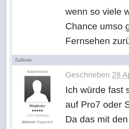
wenn so viele 
Chance umso gr
Fernsehen zur
Sullivan
Autarchonaut
Geschrieben
28 A
Ich würde fast 
auf Pro7 oder 
Mitglieder
1.616 Beiträge
Da das mit den
Wohnort:
Klagenfurt