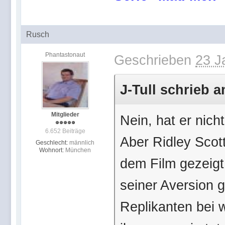
Rusch
Phantastonaut
Geschrieben
23 J
J-Tull schrieb a
Mitglieder
Nein, hat er nich
6.652 Beiträge
Aber Ridley Scot
Geschlecht:
männlich
Wohnort:
München
dem Film gezeigt
seiner Aversion 
Replikanten bei 