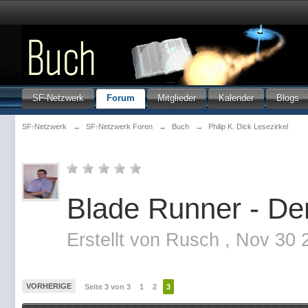
SF-Netzwerk
Forum
Mitglieder
Kalender
Blogs
SF-Netzwerk
→
SF-Netzwerk Foren
→
Buch
→
Philip K. Dick Lesezirkel
Blade Runner - De
Erstellt von
Rusch
,
Nov 30 
VORHERIGE
Seite 3 von 3
1
2
3