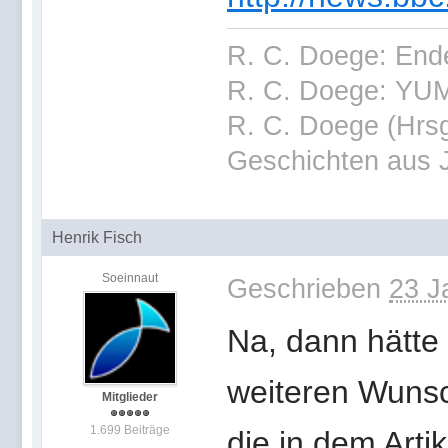
R. C. Doege: End
R. C. Doege: YUM
R. C. Doege (Hrsg
Geschichten aus 
Henrik Fisch
Soeinnaut
Geschrieben
23 J
Na, dann hätte 
weiteren Wunsc
Mitglieder
1.699 Beiträge
die in dem Art