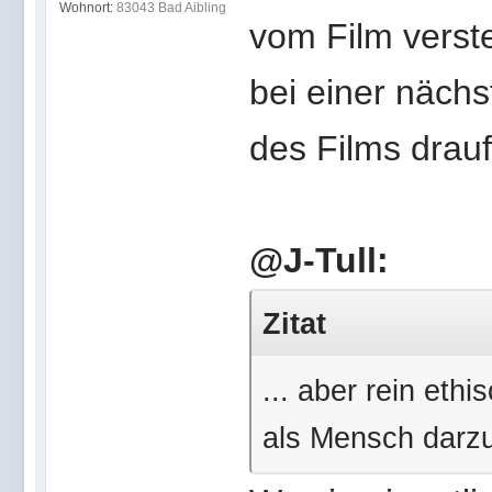
Wohnort:
83043 Bad Aibling
vom Film verste
bei einer näch
des Films drauf
@J-Tull:
Zitat
... aber rein eth
als Mensch darzu