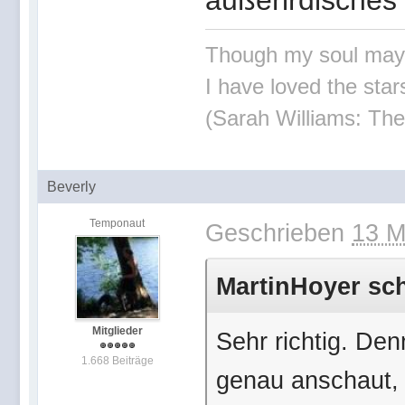
außerirdisches
Though my soul may set
I have loved the stars
(Sarah Williams: The
Beverly
Temponaut
Geschrieben
13 M
MartinHoyer sch
Mitglieder
Sehr richtig. De
1.668 Beiträge
genau anschaut, w