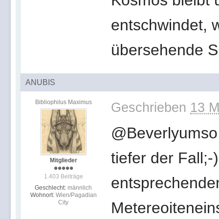
Kosmos bleibt 
entschwindet, 
übersehende Sp
ANUBIS
Bibliophilus Maximus
Geschrieben
13 M
@Beverlyumso 
tiefer der Fall;
Mitglieder
1.403 Beiträge
entsprechenden
Geschlecht:
männlich
Wohnort:
Wien/Pagadian
City
Metereoiteneins