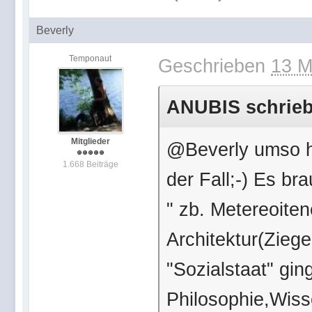
Beverly
Temponaut
Geschrieben
13 M
ANUBIS schrieb 
Mitglieder
@Beverly umso hö
1.668 Beiträge
der Fall;-) Es b
" zb. Metereoiten
Architektur(Ziege
"Sozialstaat" gin
Philosophie,Wiss