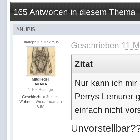
165 Antworten in diesem Thema
ANUBIS
Bibliophilus Maximus
Geschrieben
11 M
Zitat
Mitglieder
Nur kann ich mir
1.403 Beiträge
Perrys Lemurer 
Geschlecht:
männlich
Wohnort:
Wien/Pagadian
City
einfach nicht vors
Unvorstellbar?