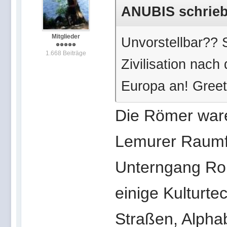
ANUBIS schrieb 
Mitglieder
Unvorstellbar?? 
1.668 Beiträge
Zivilisation nac
Europa an! Gree
Die Römer ware
Lemurer Raumf
Unterngang Ro
einige Kulturte
Straßen, Alpha