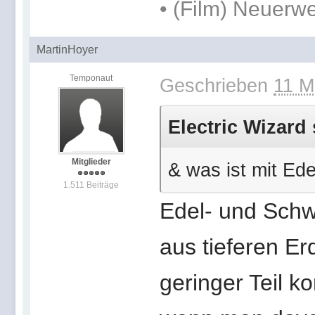
• (Film) Neuer
MartinHoyer
Temponaut
Geschrieben
11 M
Electric Wizard
Mitglieder
& was ist mit Ed
1.511 Beiträge
Edel- und Sch
aus tieferen E
geringer Teil k