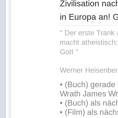
Zivilisation n
in Europa an! 
" Der erste Trank
macht atheistisch
Gott "
Werner Heisenber
•
(Buch) gerade 
Wrath James Wr
•
(Buch) als näc
• (Film) als näc