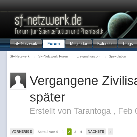
SF-Netzwerk
Forum
Mitglieder
Kalender
Blogs
SF-Netzwerk
→
SF-Netzwerk Foren
→
Ereignishorizont
→
Spekulation
Vergangene Zivilis
später
Erstellt von
Tarantoga
,
Feb 
VORHERIGE
NÄCHSTE
»
Seite 2 von 6
1
2
3
4