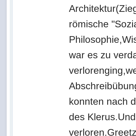
Architektur(Zie
römische "Sozia
Philosophie,Wi
war es zu verda
verlorenging,w
Abschreibübung
konnten nach 
des Klerus.Und
verloren.Greet