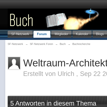
SF-Netzwerk
Forum
Mitglieder
Kalender
Blogs
SF-Netzwerk
→
SF-Netzwerk Foren
→
Buch
→
Buchrecherche
Weltraum-Architek
Erstellt von
Ulrich
,
Sep 22 2
5 Antworten in diesem Thema