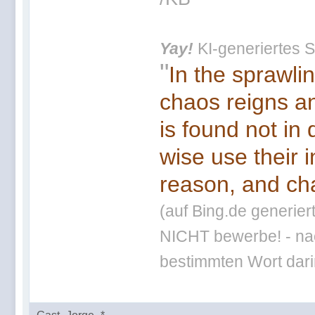
Yay!
KI-generiertes S
"
In the sprawli
chaos reigns an
is found not in
wise use their 
reason, and cha
(auf Bing.de generier
NICHT bewerbe! - nac
bestimmten Wort darin