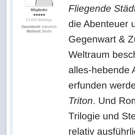
Fliegende Städ
Mitglieder
13.600 Beiträge
die Abenteuer 
Geschlecht:
männlich
Wohnort:
Berlin
Gegenwart & Zu
Weltraum besch
alles-hebende 
erfunden werde
Triton
. Und Ro
Trilogie und St
relativ ausführ