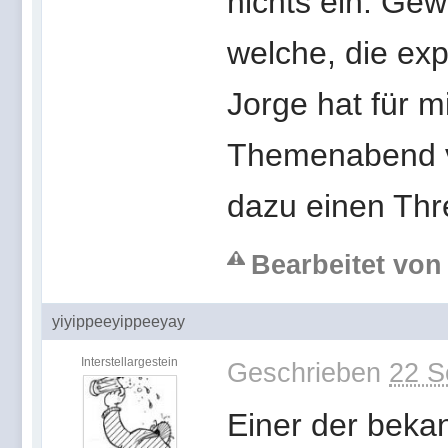
nichts ein. Gew
welche, die exp
Jorge hat für 
Themenabend ve
dazu einen Th
Bearbeitet von 
yiyippeeyippeeyay
Interstellargestein
Geschrieben
22 S
Einer der beka