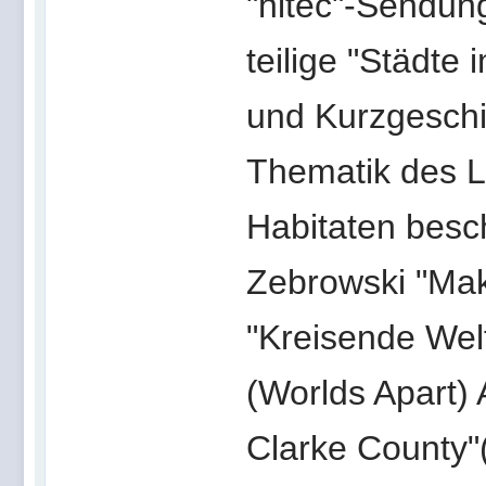
"hitec"-Sendun
teilige "Städte 
und Kurzgeschic
Thematik des L
Habitaten besch
Zebrowski "Mak
"Kreisende Welt
(Worlds Apart) 
Clarke County"(