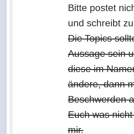
Bitte postet ni
und schreibt z
Die Topics soll
Aussage sein u
diese im Name
ändere, dann m
Beschwerden au
Euch was nicht
mir.