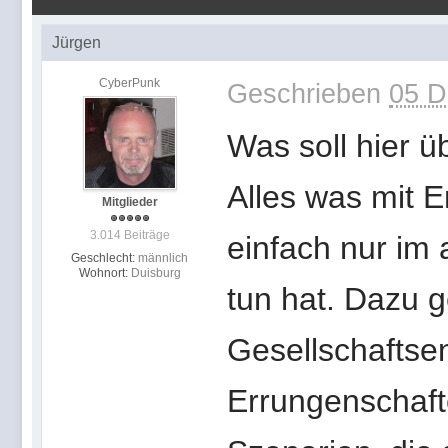
Jürgen
CyberPunk
Geschrieben
05 D
Was soll hier ü
Alles was mit 
Mitglieder
3.014 Beiträge
einfach nur im 
Geschlecht:
männlich
Wohnort:
Duisburg
tun hat. Dazu 
Gesellschaftse
Errungenschaft