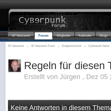
SF-Netzwerk
Forum
Mitglieder
Kalender
Blogs
SF-Netzwerk
→
SF-Netzwerk Foren
→
Ereignishorizont
→
Cyberpunk-News
Regeln für diesen
Erstellt von
Jürgen
,
Dez 05 
Keine Antworten in diesem Them