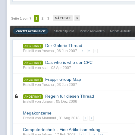
NÄCHSTE
»
Seite 1 von 7
1
2
3
Zuletzt aktualisiert
Startzeitpunkt
Meiste Antworten
Meiste Aufrufe
Der Galerie Thread
ANGEPINNT
Erstellt von Yoscha ,
06 Jun 2007
1
2
3
Das who is who der CPC
ANGEPINNT
Erstellt von scal ,
08 Apr 2007
Frappr Group Map
ANGEPINNT
Erstellt von Yoscha ,
03 Jan 2007
Regeln für diesen Thread
ANGEPINNT
Erstellt von Jürgen ,
05 Dez 2006
Megakonzerne
Erstellt von Mammut ,
01 Aug 2018
1
2
Computertechnik - Eine Artikelsammlung
Erstellt von Arkam ,
17 Feb 2007
1
2
3
12 →