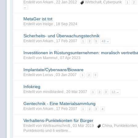
Erstellt von Arkam ,
22 Jan 2012
Wirtschaft
,
Cyberpunk
1
2
→
MetaGer ist tot
Erstellt von Helge ,
18 Sep 2024
Sicherheits- und Überwachungstechnik
Erstellt von Arkam ,
17 Feb 2007
1
2
3
43 →
Investitionen in Rüstungsunternehmen: moralisch vertretb
Erstellt von Mammut ,
07 Apr 2023
Implantate/Cyberware/Bioware
Erstellt von Locus ,
03 Jan 2007
1
2
3
Infokrieg
Erstellt von mindblasted ,
20 Mai 2007
1
2
3
12 →
Gentechnik - Eine Materialsammlung
Erstellt von Arkam ,
17 Feb 2007
1
2
3
4
Verhaltens-Punktekonten für Bürger
Erstellt von Weltraumschrott ,
03 Mär 2019
China
,
Punktekonten
,
Punktekonto
und 6 weitere...