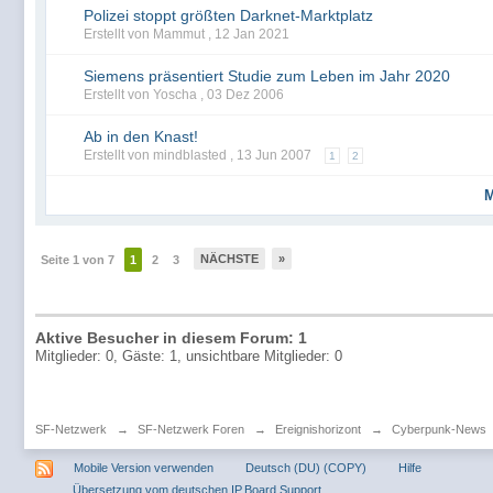
Polizei stoppt größten Darknet-Marktplatz
Erstellt von Mammut ,
12 Jan 2021
Siemens präsentiert Studie zum Leben im Jahr 2020
Erstellt von Yoscha ,
03 Dez 2006
Ab in den Knast!
Erstellt von mindblasted ,
13 Jun 2007
1
2
M
NÄCHSTE
»
Seite 1 von 7
1
2
3
Aktive Besucher in diesem Forum: 1
Mitglieder: 0, Gäste: 1, unsichtbare Mitglieder: 0
SF-Netzwerk
→
SF-Netzwerk Foren
→
Ereignishorizont
→
Cyberpunk-News
Mobile Version verwenden
Deutsch (DU) (COPY)
Hilfe
Übersetzung vom deutschen IP.Board Support