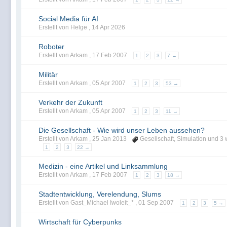
Social Media für AI
Erstellt von Helge ,
14 Apr 2026
Roboter
Erstellt von Arkam ,
17 Feb 2007
1
2
3
7 →
Militär
Erstellt von Arkam ,
05 Apr 2007
1
2
3
53 →
Verkehr der Zukunft
Erstellt von Arkam ,
05 Apr 2007
1
2
3
11 →
Die Gesellschaft - Wie wird unser Leben aussehen?
Erstellt von Arkam ,
25 Jan 2013
Gesellschaft
,
Simulation
und 3 w
1
2
3
22 →
Medizin - eine Artikel und Linksammlung
Erstellt von Arkam ,
17 Feb 2007
1
2
3
18 →
Stadtentwicklung, Verelendung, Slums
Erstellt von Gast_Michael Iwoleit_* ,
01 Sep 2007
1
2
3
5 →
Wirtschaft für Cyberpunks