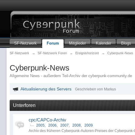
SF-Netzwerk
Forum
Mitglieder
Kalender
Blogs
SF-Netzwerk
→
SF-Netzwerk Foren
→
Ereignishorizont
→
Cyberpunk-News
Cyberpunk-News
Allgemeine News - außerdem Teil-Archiv der cyberpunk-community.de
Aktualisierung des Servers
Geschrieben von Markus
Unterforen
cpc/CAPCo-Archiv
2005
,
2006
,
2007
,
2008
,
2009
Archiv des früheren Cyberpunk-Autoren-Preises der Cyberpunk