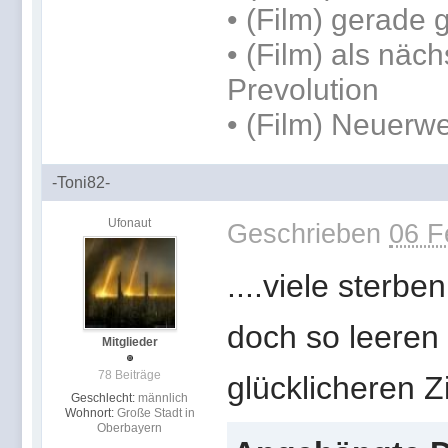
• (Film) gerade
• (Film) als näch
Prevolution
• (Film) Neuerwe
-Toni82-
Ufonaut
Geschrieben
06 F
....viele sterb
doch so leeren
Mitglieder
78 Beiträge
glücklicheren Ziv
Geschlecht:
männlich
Wohnort:
Große Stadt in
Oberbayern