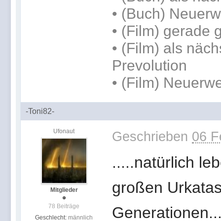
• (Buch) Neuerw
• (Film) gerade
• (Film) als näch
Prevolution
• (Film) Neuerwe
-Toni82-
Ufonaut
Geschrieben
06 F
.....natürlich 
großen Urkatas
Mitglieder
78 Beiträge
Generationen..
Geschlecht:
männlich