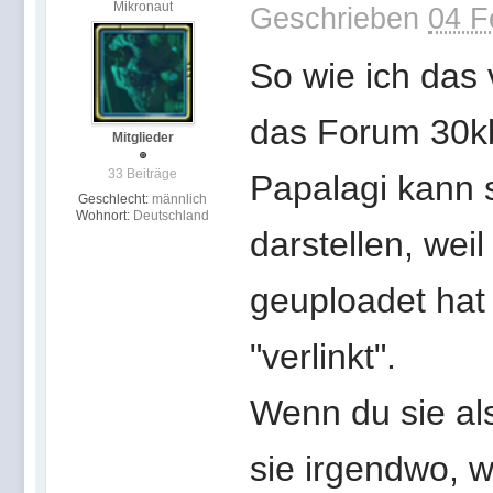
Mikronaut
Geschrieben
04 F
So wie ich das 
das Forum 30kb,
Mitglieder
33 Beiträge
Papalagi kann 
Geschlecht:
männlich
Wohnort:
Deutschland
darstellen, wei
geuploadet hat
"verlinkt".
Wenn du sie als
sie irgendwo, w