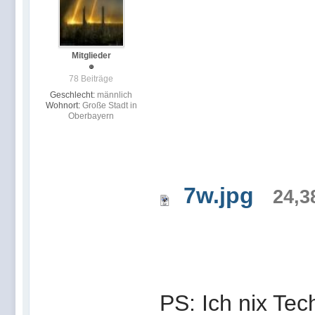
Mitglieder
78 Beiträge
Geschlecht:
männlich
Wohnort:
Große Stadt in
Oberbayern
7w.jpg
24,3
PS: Ich nix Tec