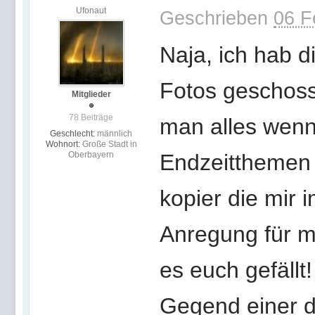
Ufonaut
Geschrieben
06 F
Naja, ich hab d
Fotos geschoss
Mitglieder
78 Beiträge
man alles wenn
Geschlecht:
männlich
Wohnort:
Große Stadt in
Oberbayern
Endzeitthemen u
kopier die mir
Anregung für m
es euch gefällt
Gegend einer d