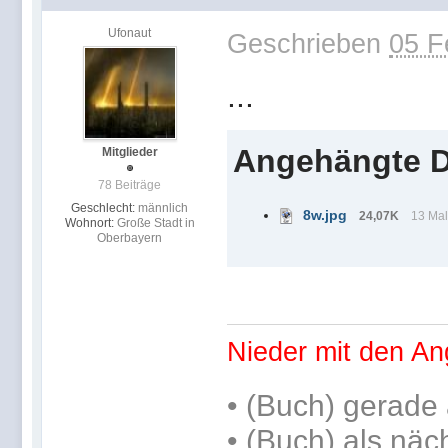
Ufonaut
Geschrieben
05 F
...
Angehängte D
Mitglieder
78 Beiträge
Geschlecht:
männlich
8w.jpg
24,07K
13 Mal
Wohnort:
Große Stadt in
Oberbayern
Nieder mit den An
•
(Buch) gerade 
•
(Buch) als näc