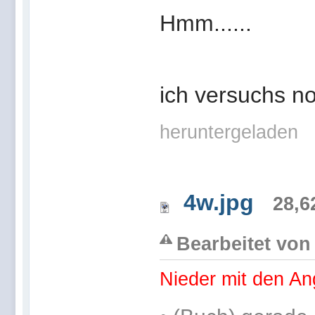
Hmm......
ich versuchs n
heruntergeladen
4w.jpg
28,6
Bearbeitet von 
Nieder mit den An