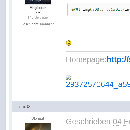
Mitglieder
&#
91
;
img
&#
93
;....&#
91
;/
im
140 Beiträge
Geschlecht:
männlich
Homepage:
http:/
-Toni82-
Ufonaut
Geschrieben
04 F