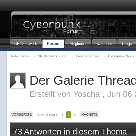
SF-Netzwerk
Forum
Mitglieder
Kalender
Blogs
SF-Netzwerk
→
SF-Netzwerk Foren
→
Ereignishorizont
→
Cyberpunk-News
Der Galerie Threa
Erstellt von
Yoscha
,
Jun 06 
VORHERIGE
NÄCHSTE
Seite 2 von 3
1
2
3
73 Antworten in diesem Thema