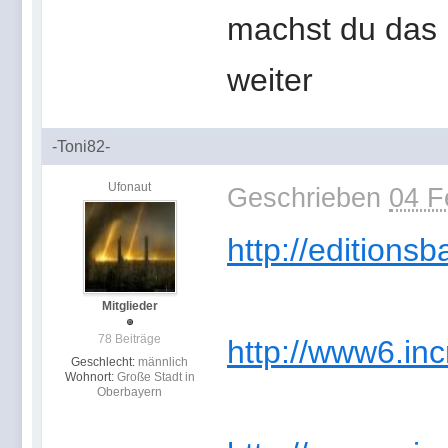
machst du das 
weiter
-Toni82-
Ufonaut
Geschrieben
04 F
http://editionsb
Mitglieder
78 Beiträge
http://www6.inc
Geschlecht:
männlich
Wohnort:
Große Stadt in
Oberbayern