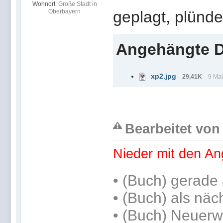
Wohnort:
Große Stadt in
Oberbayern
geplagt, plünde
Angehängte D
xp2.jpg
29,41K
9 Mal
Bearbeitet von 
Nieder mit den An
•
(Buch) gerade 
•
(Buch) als näc
• (Buch) Neuerw