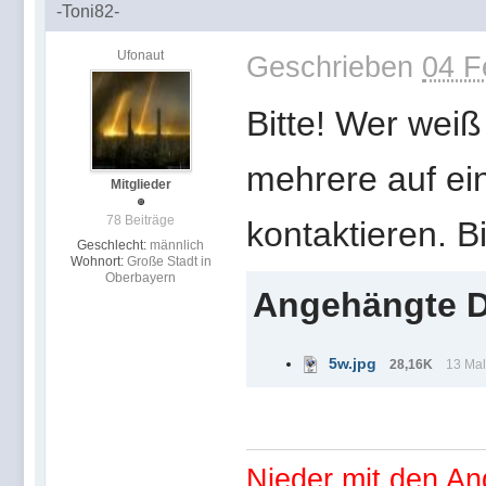
-Toni82-
Ufonaut
Geschrieben
04 F
Bitte! Wer weiß
mehrere auf ei
Mitglieder
78 Beiträge
kontaktieren. B
Geschlecht:
männlich
Wohnort:
Große Stadt in
Oberbayern
Angehängte D
5w.jpg
28,16K
13 Mal
Nieder mit den An