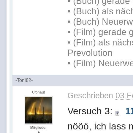
•
(Buch) gerade 
•
(Buch) als näc
• (Buch) Neuerw
• (Film) gerade
• (Film) als näch
Prevolution
• (Film) Neuerwe
-Toni82-
Ufonaut
Geschrieben
03 F
Versuch 3:
1
nööö, ich lass m
Mitglieder