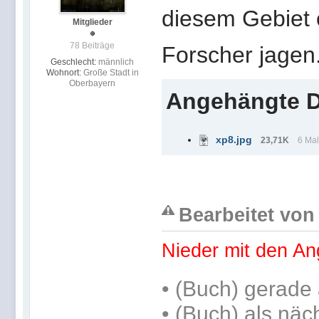
diesem Gebiet o
Mitglieder
78 Beiträge
Forscher jagen.
Geschlecht:
männlich
Wohnort:
Große Stadt in
Oberbayern
Angehängte D
xp8.jpg
23,71K
6 Mal
Bearbeitet von 
Nieder mit den An
•
(Buch) gerade 
•
(Buch) als näc