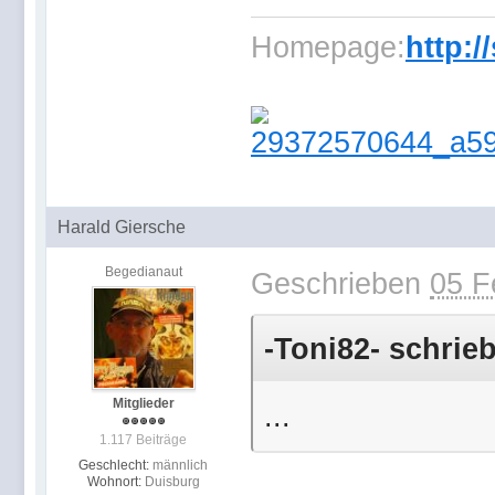
Homepage:
http:/
Harald Giersche
Begedianaut
Geschrieben
05 F
-Toni82- schrieb
Mitglieder
...
1.117 Beiträge
Geschlecht:
männlich
Wohnort:
Duisburg