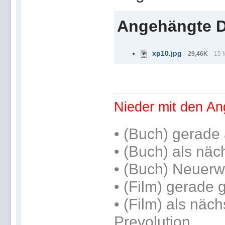
Angehängte D
xp10.jpg
29,46K
15 
Nieder mit den An
•
(Buch) gerade 
•
(Buch) als näc
• (Buch) Neuerw
• (Film) gerade
• (Film) als näch
Prevolution