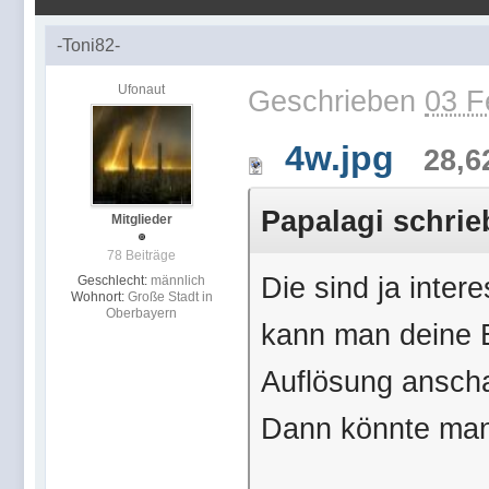
-Toni82-
Ufonaut
Geschrieben
03 F
4w.jpg
28,6
Papalagi schrie
Mitglieder
78 Beiträge
Die sind ja intere
Geschlecht:
männlich
Wohnort:
Große Stadt in
Oberbayern
kann man deine B
Auflösung ansch
Dann könnte man