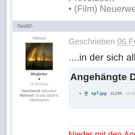
• (Film) Neuerwe
-Toni82-
Ufonaut
Geschrieben
06 F
....in der sich a
Angehängte D
Mitglieder
78 Beiträge
Geschlecht:
männlich
xp7.jpg
22,29K
10 Ma
Wohnort:
Große Stadt in
Oberbayern
Nieder mit den An