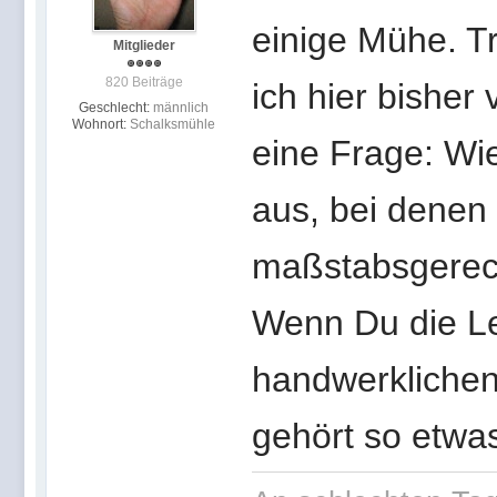
einige Mühe. Tr
Mitglieder
820 Beiträge
ich hier bisher
Geschlecht:
männlich
Wohnort:
Schalksmühle
eine Frage: Wie
aus, bei denen 
maßstabsgerecht
Wenn Du die L
handwerklichen
gehört so etwas