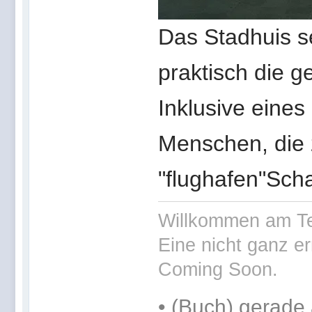
Das Stadhuis se
praktisch die 
Inklusive eines
Menschen, die 
"flughafen"Scha
Willkommen am Te
Eine nicht ganz er
Coming Soon.
•
(Buch) gerade 