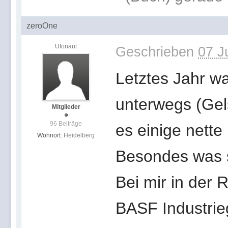
zeroOne
Ufonaut
Geschrieben
07 J
Letztes Jahr wa
unterwegs (Gels
Mitglieder
96 Beiträge
es einige nette
Wohnort:
Heidelberg
Besondes was st
Bei mir in der R
BASF Industrie