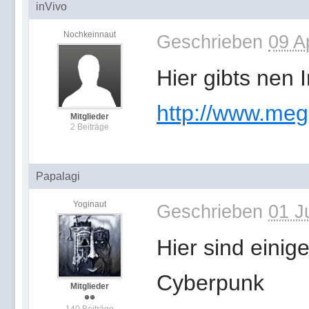
inVivo
Nochkeinnaut
Geschrieben
09 A
Hier gibts nen
http://www.meg
Mitglieder
2 Beiträge
Papalagi
Yoginaut
Geschrieben
01 J
Hier sind eini
Cyberpunk
Mitglieder
140 Beiträge