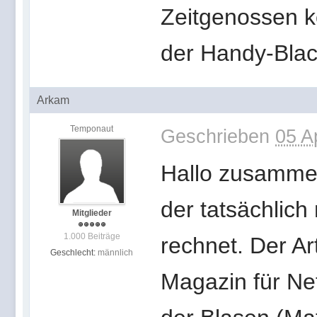
Zeitgenossen ko
der Handy-Bla
Arkam
Temponaut
Geschrieben
05 A
Hallo zusammen,
der tatsächlich 
Mitglieder
1.000 Beiträge
rechnet. Der Ar
Geschlecht:
männlich
Magazin für Net