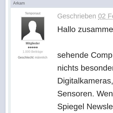
Arkam
Temponaut
Geschrieben
02 F
Hallo zusamme
Mitglieder
1.000 Beiträge
sehende Compu
Geschlecht:
männlich
nichts besonder
Digitalkameras
Sensoren. Wen
Spiegel Newsle