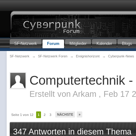
SF-Netzwerk
Forum
Mitglieder
Kalender
Blogs
SF-Netzwerk
→
SF-Netzwerk Foren
→
Ereignishorizont
→
Cyberpunk-News
Computertechnik -
Erstellt von
Arkam
,
Feb 17 
NÄCHSTE
»
Seite 1 von 12
1
2
3
347 Antworten in diesem Thema