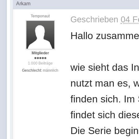
Arkam
Temponaut
Geschrieben
04 F
Hallo zusamme
Mitglieder
1.000 Beiträge
wie sieht das I
Geschlecht:
männlich
nutzt man es, w
finden sich. I
findet sich dies
Die Serie begin