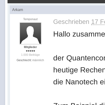
Arkam
Temponaut
Geschrieben
17 F
Hallo zusamme
Mitglieder
1.000 Beiträge
der Quantencom
Geschlecht:
männlich
heutige Rechenl
die Nanotech ei