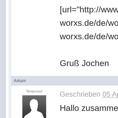
[url="http://ww
worxs.de/de/wor
worxs.de/de/worx
Gruß Jochen
Arkam
Temponaut
Geschrieben
05 A
Hallo zusammen,