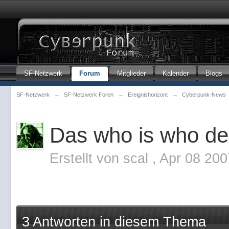
SF-Netzwerk
Forum
Mitglieder
Kalender
Blogs
SF-Netzwerk
→
SF-Netzwerk Foren
→
Ereignishorizont
→
Cyberpunk-News
Das who is who d
Erstellt von
scal
,
Apr 08 200
3 Antworten in diesem Thema