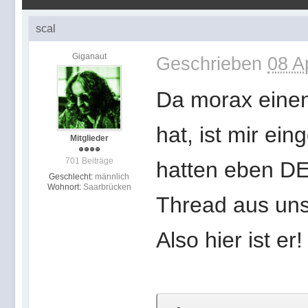
scal
Giganaut
Geschrieben
08 A
Da morax eine
hat, ist mir eing
Mitglieder
701 Beiträge
hatten eben D
Geschlecht:
männlich
Wohnort:
Saarbrücken
Thread aus uns
Also hier ist er!