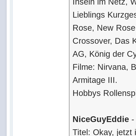
Inseln im Netz, 
Lieblings Kurzge
Rose, New Rose H
Crossover, Das K
AG, König der C
Filme: Nirvana, B
Armitage III.
Hobbys Rollenspi
NiceGuyEddie
-
Titel: Okay, jetzt