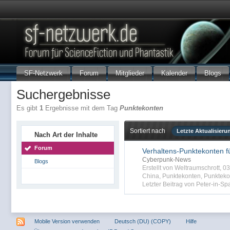
SF-Netzwerk
Forum
Mitglieder
Kalender
Blogs
Suchergebnisse
Es gibt
1
Ergebnisse mit dem Tag
Punktekonten
Sortiert nach
Letzte Aktualisieru
Nach Art der Inhalte
Forum
Verhaltens-Punktekonten f
Cyberpunk-News
Blogs
Erstellt von Weltraumschrott, 
China
,
Punktekonten
,
Punkteko
Letzter Beitrag von Peter-in-Sp
Mobile Version verwenden
Deutsch (DU) (COPY)
Hilfe