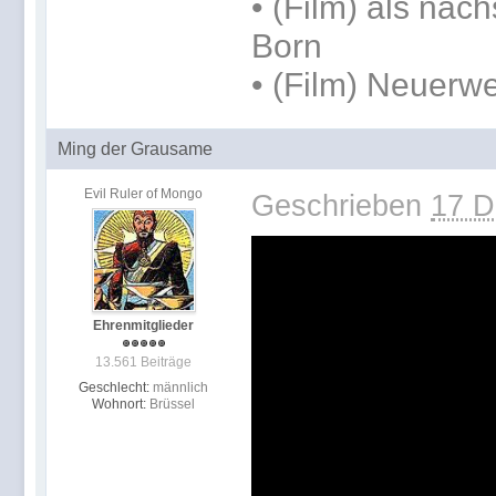
• (Film) als näc
Born
• (Film) Neuerwe
Ming der Grausame
Evil Ruler of Mongo
Geschrieben
17 D
Ehrenmitglieder
13.561 Beiträge
Geschlecht:
männlich
Wohnort:
Brüssel