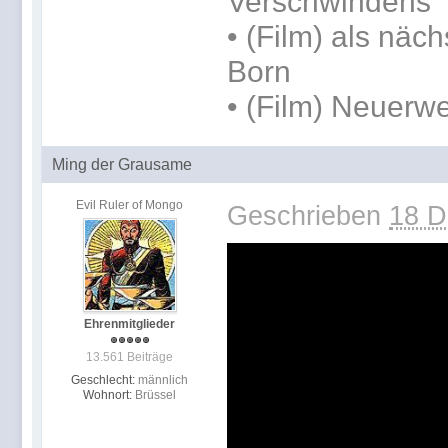
Verschwindens
• (Film) als näc
Born
• (Film) Neuerwe
Ming der Grausame
Evil Ruler of Mongo
Geschrieben
18 D
Ehrenmitglieder
13.561 Beiträge
Geschlecht:
männlich
Wohnort:
Brüssel