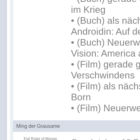
im Krieg
•
(Buch) als näc
Androidin: Auf d
• (Buch) Neuerwe
Vision: America 
• (Film) gerade
Verschwindens
• (Film) als näc
Born
• (Film) Neuerwe
Ming der Grausame
Evil Ruler of Mongo