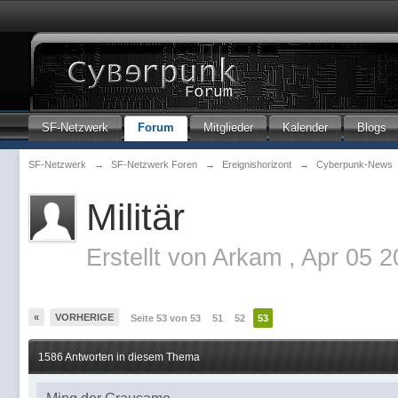
SF-Netzwerk
Forum
Mitglieder
Kalender
Blogs
SF-Netzwerk
→
SF-Netzwerk Foren
→
Ereignishorizont
→
Cyberpunk-News
Militär
Erstellt von
Arkam
,
Apr 05 2
«
VORHERIGE
Seite 53 von 53
51
52
53
1586 Antworten in diesem Thema