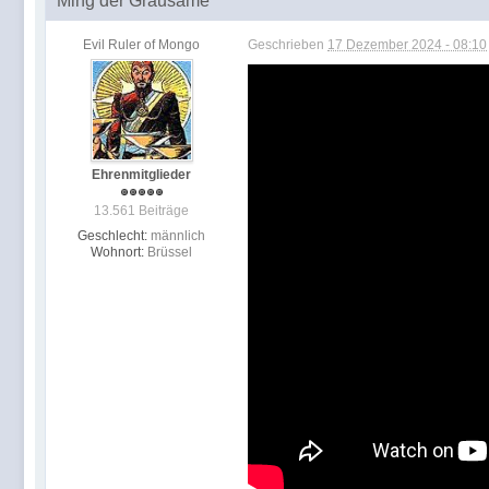
Ming der Grausame
Evil Ruler of Mongo
Geschrieben
17 Dezember 2024 - 08:10
Ehrenmitglieder
13.561 Beiträge
Geschlecht:
männlich
Wohnort:
Brüssel