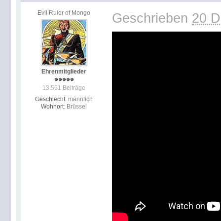
Evil Ruler of Mongo
Geschrieben
20 D
Ehrenmitglieder
13.561 Beiträge
Geschlecht:
männlich
Wohnort:
Brüssel