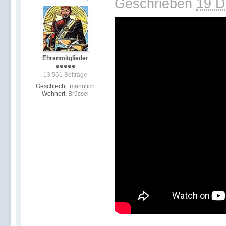
Geschrieben
19 D
Ehrenmitglieder
13.561 Beiträge
Geschlecht:
männlich
Wohnort:
Brüssel