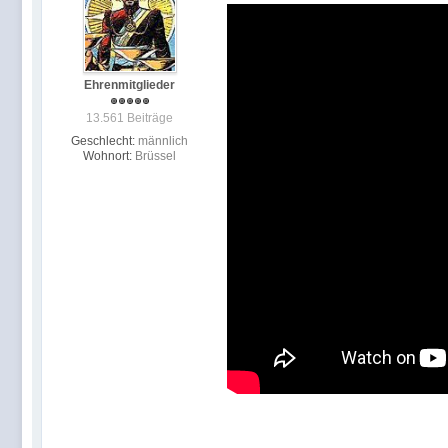
Ehrenmitglieder
13.561 Beiträge
Geschlecht:
männlich
Wohnort:
Brüssel