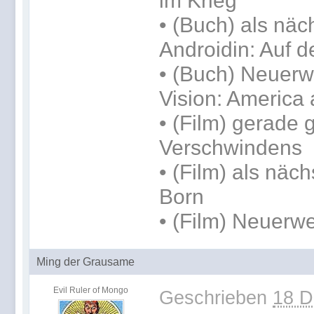
im Krieg
•
(Buch) als näc
Androidin: Auf d
• (Buch) Neuerwe
Vision: America 
• (Film) gerade
Verschwindens
• (Film) als näc
Born
• (Film) Neuerwe
Ming der Grausame
Evil Ruler of Mongo
Geschrieben
18 D