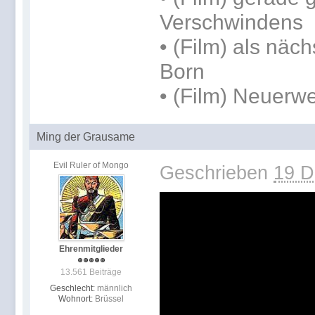
Verschwindens
• (Film) als näc
Born
• (Film) Neuerwe
Ming der Grausame
Evil Ruler of Mongo
Geschrieben
19 D
Ehrenmitglieder
13.561 Beiträge
Geschlecht:
männlich
Wohnort:
Brüssel