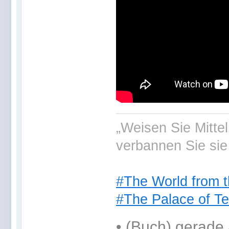
„Weisen Sie Mitte
verbannen Sie sie
#The World from t
#The Palace of Te
•
(Buch) gerade 