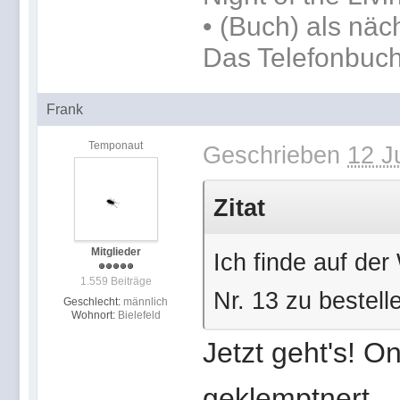
•
(Buch) als näc
Das Telefonbuc
Frank
Temponaut
Geschrieben
12 J
Zitat
Mitglieder
Ich finde auf de
1.559 Beiträge
Nr. 13 zu bestel
Geschlecht:
männlich
Wohnort:
Bielefeld
Jetzt geht's! O
geklemptnert ..