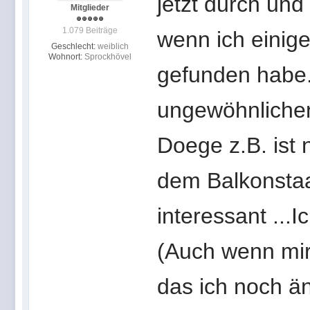
jetzt durch und
Mitglieder
1.079 Beiträge
wenn ich einige
Geschlecht:
weiblich
Wohnort:
Sprockhövel
gefunden habe. 
ungewöhnlichen
Doege z.B. ist n
dem Balkonstaat
interessant ...I
(Auch wenn mir 
das ich noch ä