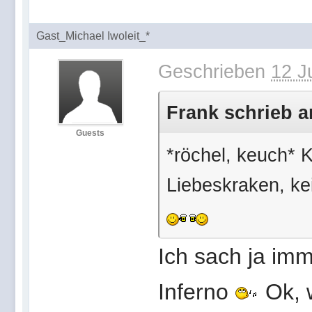
Gast_Michael Iwoleit_*
Geschrieben
12 J
Frank schrieb a
Guests
*röchel, keuch* 
Liebeskraken, kein
Ich sach ja imm
Inferno
Ok, w