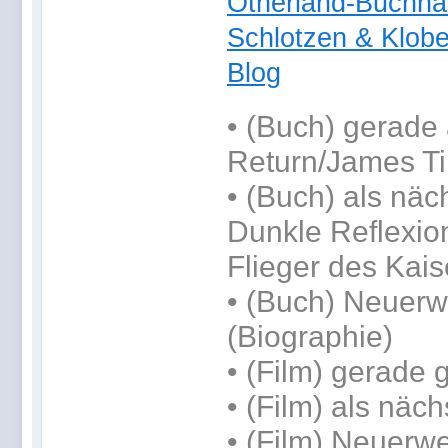
Otherland-Buchha
Schlotzen & Klob
Blog
•
(Buch) gerade 
Return/James Tip
•
(Buch) als näc
Dunkle Reflexio
Flieger des Kais
• (Buch) Neuerwe
(Biographie)
• (Film) gerade 
• (Film) als näc
• (Film) Neuerwe