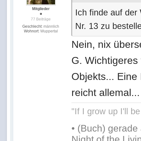
Mitglieder
Ich finde auf de
77 Beiträge
Nr. 13 zu bestel
Geschlecht:
männlich
Wohnort:
Wuppertal
Nein, nix übers
G. Wichtigeres
Objekts... Eine
reicht allemal..
"If I grow up I'll 
•
(Buch) gerade 
Night of the Livi