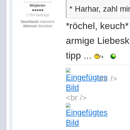
Mitglieder
* Harhar, zahl mi
1.559 Beiträge
Geschlecht:
männlich
*röchel, keuch
Wohnort:
Bielefeld
armige Liebeskr
tipp ...
<br />
<br />