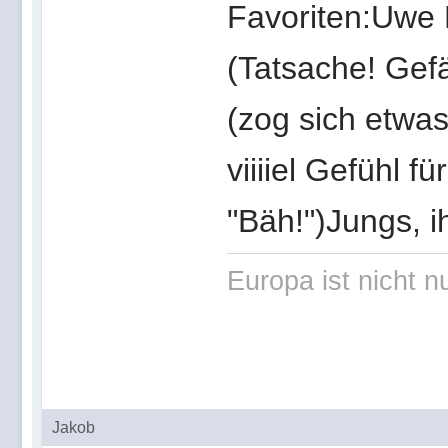
Favoriten:Uwe
(Tatsache! Gefä
(zog sich etwas,
viiiiel Gefühl 
"Bäh!")Jungs, i
Europa ist nicht n
Jakob