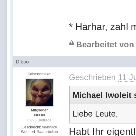
* Harhar, zahl 
Bearbeitet von 
Diboo
Kaisertentakel
Geschrieben
11 J
Michael Iwoleit 
Mitglieder
Liebe Leute,
6.096 Beiträge
Geschlecht:
männlich
Habt Ihr eigen
Wohnort:
Saarbrücken