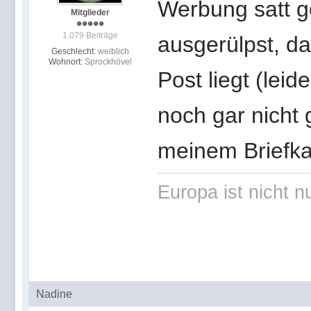
Werbung satt g
Mitglieder
1.079 Beiträge
ausgerülpst, da
Geschlecht:
weiblich
Wohnort:
Sprockhövel
Post liegt (leid
noch gar nicht 
meinem Briefka
Europa ist nicht n
Nadine