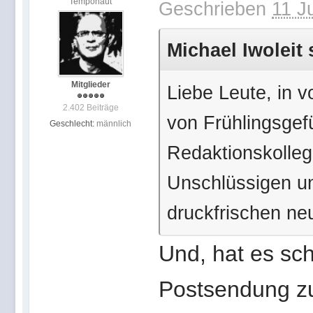
Temponaut
Geschrieben
11 J
Michael Iwoleit 
Mitglieder
Liebe Leute, in v
2.402 Beiträge
von Frühlingsge
Geschlecht:
männlich
Redaktionskollege
Unschlüssigen un
druckfrischen ne
Und, hat es sc
Postsendung zu