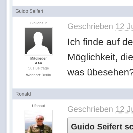
Guido Seifert
Biblionaut
Geschrieben
12 J
Ich finde auf 
Möglichkeit, di
Mitglieder
561 Beiträge
was übesehen
Wohnort:
Berlin
Ronald
Ufonaut
Geschrieben
12 J
Guido Seifert s