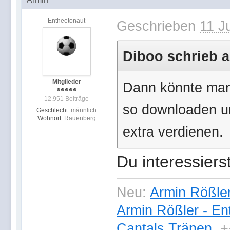
Entheetonaut
Geschrieben
11 J
Diboo schrieb a
Mitglieder
Dann könnte man d
12.951 Beiträge
so downloaden un
Geschlecht:
männlich
Wohnort:
Rauenberg
extra verdienen.
Du interessiers
Neu:
Armin Rößler
Armin Rößler - En
Cantals Tränen
+