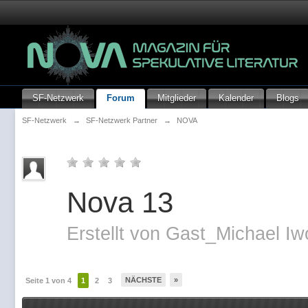
SF-Netzwerk
Forum
Mitglieder
Kalender
Blogs
SF-Netzwerk
→
SF-Netzwerk Partner
→
NOVA
Nova 13
Erstellt von
Gast_Michael Iw
NÄCHSTE
»
Seite 1 von 4
1
2
3