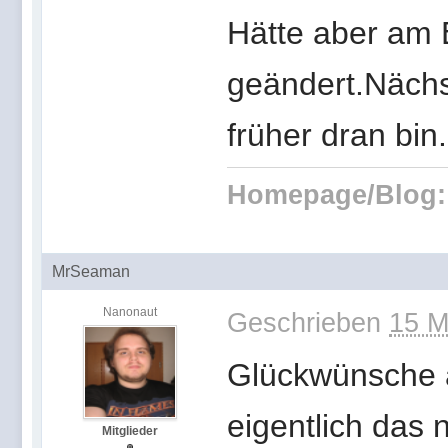
Hätte aber am 
geändert.Nächst
früher dran bi
Homepage/Blog:
MrSeaman
Nanonaut
Geschrieben
15 M
Glückwünsche an
eigentlich das
Mitglieder