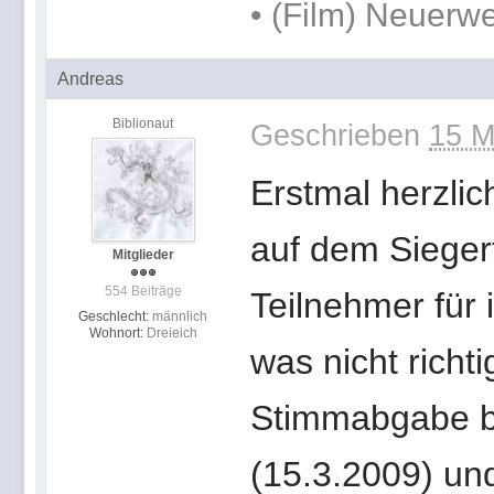
• (Film) Neuerw
Andreas
Biblionaut
Geschrieben
15 M
Erstmal herzli
auf dem Sieger
Mitglieder
554 Beiträge
Teilnehmer für 
Geschlecht:
männlich
Wohnort:
Dreieich
was nicht rich
Stimmabgabe bi
(15.3.2009) und