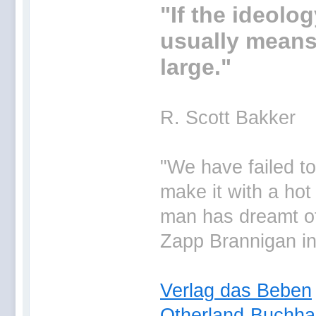
"If the ideolog
usually means 
large."
R. Scott Bakker
"We have failed t
make it with a hot
man has dreamt of 
Zapp Brannigan i
Verlag das Beben
Otherland-Buchha