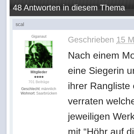
48 Antworten in diesem Thema
scal
Giganaut
Geschrieben
15 M
Nach einem Mon
eine Siegerin u
Mitglieder
701 Beiträge
ihrer Rangliste
Geschlecht:
männlich
Wohnort:
Saarbrücken
verraten welche
jeweiligen Werk
mit “Höhr auf d