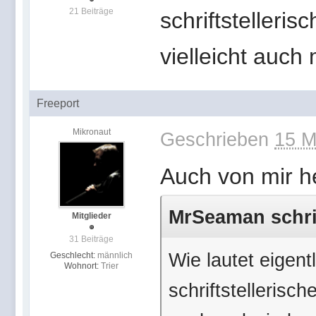
21 Beiträge
schriftstelleri
vielleicht auch
Freeport
Mikronaut
Geschrieben
15 M
Auch von mir h
MrSeaman schrie
Mitglieder
31 Beiträge
Wie lautet eigen
Geschlecht:
männlich
Wohnort:
Trier
schriftstellerisch