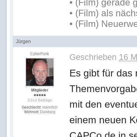
• (Film) gerade 
• (Film) als näc
• (Film) Neuerw
Jürgen
CyberPunk
Geschrieben
16 M
Es gibt für das
Themenvorgabe
Mitglieder
3.014 Beiträge
mit den eventu
Geschlecht:
männlich
Wohnort:
Duisburg
einem neuen Ko
CAPCo.de in sei