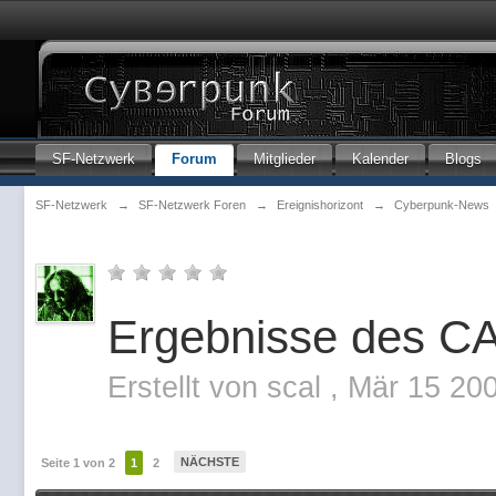
SF-Netzwerk
Forum
Mitglieder
Kalender
Blogs
SF-Netzwerk
→
SF-Netzwerk Foren
→
Ereignishorizont
→
Cyberpunk-News
Ergebnisse des C
Erstellt von
scal
,
Mär 15 20
NÄCHSTE
Seite 1 von 2
1
2