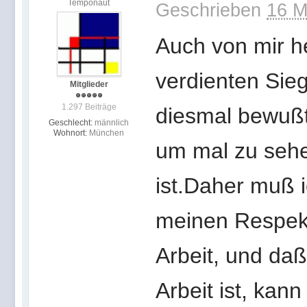
Temponaut
Geschrieben
16 M
Auch von mir h
verdienten Sie
Mitglieder
1.297 Beiträge
diesmal bewußt 
Geschlecht:
männlich
Wohnort:
München
um mal zu sehe
ist.Daher muß i
meinen Respekt 
Arbeit, und da
Arbeit ist, kan