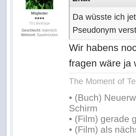
Mitglieder
Da wüsste ich je
701 Beiträge
Pseudonym verst
Geschlecht:
männlich
Wohnort:
Saarbrücken
Wir habens noc
fragen wäre ja 
The Moment of Ter
• (Buch) Neuerwe
Schirm
• (Film) gerade
• (Film) als näc