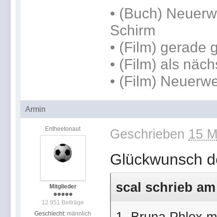
• (Buch) Neuerwe
Schirm
• (Film) gerade
• (Film) als näc
• (Film) Neuerw
Armin
Entheetonaut
Geschrieben
15 M
Glückwunsch d
scal schrieb am 
Mitglieder
12.951 Beiträge
1. Bruna Phlox mi
Geschlecht:
männlich