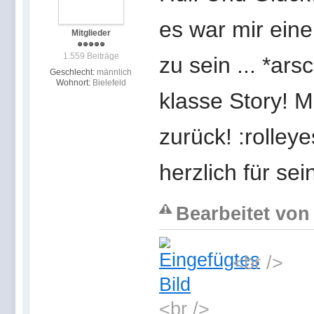
es war mir ein
Mitglieder
1.559 Beiträge
zu sein ... *ars
Geschlecht:
männlich
Wohnort:
Bielefeld
klasse Story! M
zurück! :rolley
herzlich für se
Bearbeitet von 
<br />
<br />