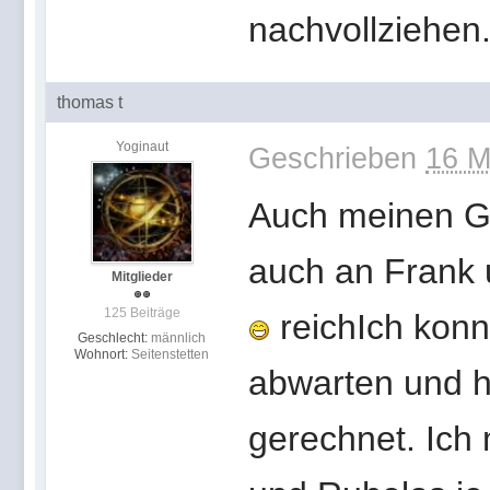
nachvollziehen
thomas t
Yoginaut
Geschrieben
16 M
Auch meinen G
auch an Frank
Mitglieder
125 Beiträge
reichIch konnt
Geschlecht:
männlich
Wohnort:
Seitenstetten
abwarten und 
gerechnet. Ich