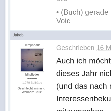
•
(Buch) gerade 
Void
Jakob
Temponaut
Geschrieben
16 M
Auch ich möch
dieses Jahr ni
Mitglieder
1.979 Beiträge
(und das nach 
Geschlecht:
männlich
Wohnort:
Berlin
Interessenbekun