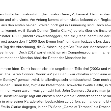
chen fünfte Terminator-Film, „Terminator Genisys“, beweist. Denn zu den
itte und eine vierte. Am Anfang kommt einem vieles bekannt vor, Regis
er aus den ersten beiden Streifen noch gut in Erinnerung sind. Doch etw
4 ankommt, weiß Sarah Connor (Emilia Clarke) bereits über die finstere
inator T-800 (Arnold Schwarzenegger), den sie „Paps“ nennt und der 
erst gegen den T-1000 (Lee Byung-hun), um dann festzustellen, dass 
Der Tag der Abrechnung, die Auslöschung großer Teile der Menschheit, d
io verhindern: Doch 2017 wartet nicht nur ein Computerprogramm name
cht mehr der Messias-ähnliche Retter der Menschen ist.
e dümmste Idee. Damit lassen sich die ungeliebten Teile drei (2003) und v
tor: The Sarah Connor Chronicles“ (2008/09) war ohnehin schon eine wei
r Genisys“ gemacht wird, ist allerdings sehr enttäuschend. Dem noch 
beiden Filmen lebt, folgt eine katastrophal schwache zweite Hälfte, in d
denn nun wann warum was gemacht hat. John Connors „Da wird man ja 
der Darsteller-Riege ragt am ehesten noch Arnold Schwarzenegger her
r in eine seiner Paraderollen beobachten zu dürfen, zum anderen gibt 
. Emilia Clarke dagegen, in der TV-Serie „Game of Thrones“ als Drache