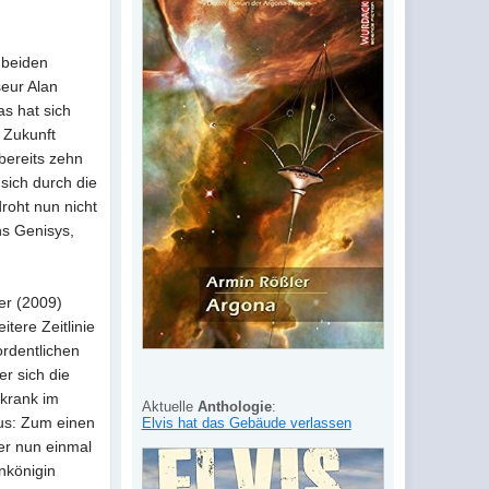
 beiden
seur Alan
as hat sich
 Zukunft
bereits zehn
sich durch die
roht nun nicht
ns Genisys,
ier (2009)
tere Zeitlinie
ordentlichen
er sich die
krank im
Aktuelle
Anthologie
:
aus: Zum einen
Elvis hat das Gebäude verlassen
er nun einmal
nkönigin