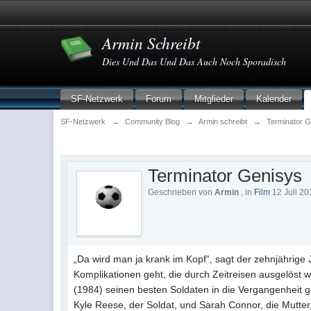
Armin Schreibt
Dies Und Das Und Das Auch Noch Sporadisch
SF-Netzwerk
Forum
Mitglieder
Kalender
SF-Netzwerk
→
Community Blog
→
Armin schreibt
→
Terminator 
Terminator Genisys
Geschrieben von
Armin
, in
Film
12 Juli 20
„Da wird man ja krank im Kopf“, sagt der zehnjährige
Komplikationen geht, die durch Zeitreisen ausgelöst 
(1984) seinen besten Soldaten in die Vergangenheit ge
Kyle Reese, der Soldat, und Sarah Connor, die Mutter