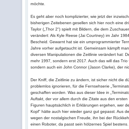
möchte.
Es geht aber noch komplizierter, wie jetzt der inzwis
bisherigen Zeitebenen gesellen sich hier noch eine dr
Taylor („Thor 2“) spielt mit Bildern, die dem Zuschau
verändert: Als Kyle Reese (Jai Courtney) im Jahr 198
Bescheid. Gewarnt hat sie ein umprogrammierter Term
Jahre vorher aufgetaucht ist. Gemeinsam kämpft man 
diversen Manipulationen die Zeitlinie verändert hat: 
mehr 1997, sondern erst 2017. Auch das will das Tr
sondern auch ein John Connor (Jason Clarke), der ni
Der Kniff, die Zeitlinie zu ändern, ist sicher nicht di
problemlos ignorieren, für die Fernsehserie „Termina
geschaffen worden. Was aus dieser Idee in „Terminato
Auftakt, der vor allem durch die Zitate aus den ersten 
Figuren hauptsächlich in Erklärungen ergehen, wer 
Kopf“ hätte auch hier wieder ganz gut gepasst. Aus 
wegen der nostalgischen Freude, ihn bei der Rückkeh
einen Roboter, da passt sein hölzernes Spiel bestens