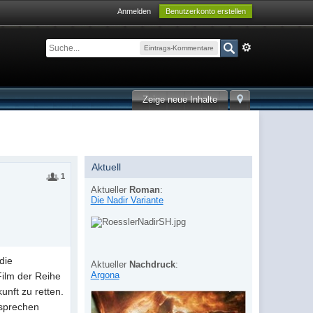
Anmelden
Benutzerkonto erstellen
Eintrags-Kommentare
Zeige neue Inhalte
Aktuell
1
Aktueller
Roman
:
Die Nadir Variante
die
Aktueller
Nachdruck
:
Argona
Film der Reihe
unft zu retten.
rsprechen