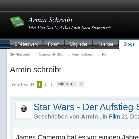
Armin Schreibt
Dies Und Das Und Das Auch Noch Sporadisch
SF-Netzwerk
Forum
Mitglieder
Kalender
Blogs
SF-Netzwerk
→
Community Blog
→
Armin schreibt
→
Film
Armin schreibt
NÄCHSTE
»
Seite 1 von 16
1
2
3
Star Wars - Der Aufstieg
Geschrieben von
Armin
, in
Film
21 Dez
James Cameron hat es vor einigen Jahren