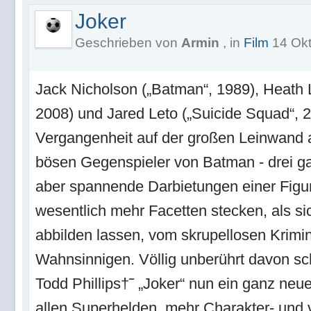
Joker
Geschrieben von
Armin
, in
Film
14 Okt
Jack Nicholson („Batman“, 1989), Heath 
2008) und Jared Leto („Suicide Squad“, 2
Vergangenheit auf der großen Leinwand a
bösen Gegenspieler von Batman - drei ga
aber spannende Darbietungen einer Figur,
wesentlich mehr Facetten stecken, als si
abbilden lassen, vom skrupellosen Krimin
Wahnsinnigen. Völlig unberührt davon sc
Todd Phillips†˜ „Joker“ nun ein ganz neue
allen Superhelden, mehr Charakter- und 