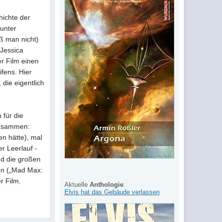
hichte der
 unter
ß man nicht)
(Jessica
er Film einen
fens. Hier
 die eigentlich
 für die
 zusammen:
en hätte), mal
r Leerlauf -
nd die großen
on („Mad Max:
r Film.
Aktuelle
Anthologie
:
Elvis hat das Gebäude verlassen