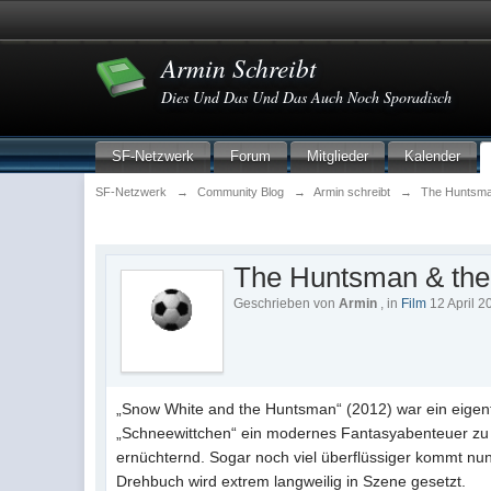
Armin Schreibt
Dies Und Das Und Das Auch Noch Sporadisch
SF-Netzwerk
Forum
Mitglieder
Kalender
SF-Netzwerk
→
Community Blog
→
Armin schreibt
→
The Huntsma
The Huntsman & the
Geschrieben von
Armin
, in
Film
12 April 2
„Snow White and the Huntsman“ (2012) war ein eigent
„Schneewittchen“ ein modernes Fantasyabenteuer zu st
ernüchternd. Sogar noch viel überflüssiger kommt nu
Drehbuch wird extrem langweilig in Szene gesetzt.