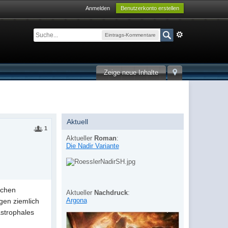
Anmelden
Benutzerkonto erstellen
Eintrags-Kommentare
Zeige neue Inhalte
Aktuell
1
Aktueller
Roman
:
Die Nadir Variante
rchen
Aktueller
Nachdruck
:
Argona
gen ziemlich
astrophales