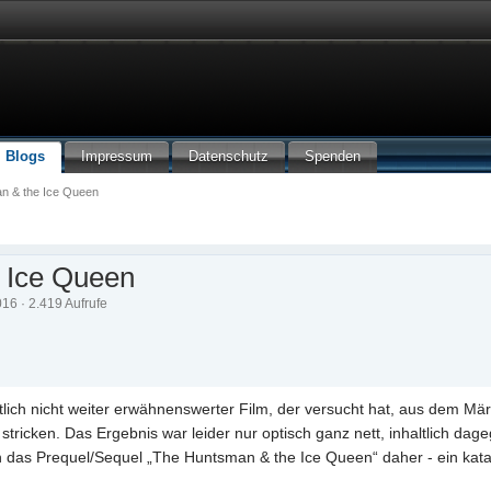
Blogs
Impressum
Datenschutz
Spenden
n & the Ice Queen
 Ice Queen
016 · 2.419 Aufrufe
lich nicht weiter erwähnenswerter Film, der versucht hat, aus dem Mä
ricken. Das Ergebnis war leider nur optisch ganz nett, inhaltlich dage
n das Prequel/Sequel „The Huntsman & the Ice Queen“ daher - ein kat