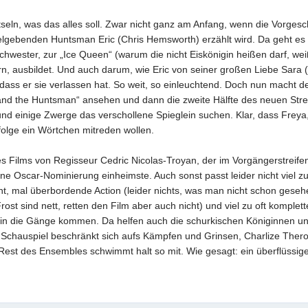
ätseln, was das alles soll. Zwar nicht ganz am Anfang, wenn die Vorgesc
elgebenden Huntsman Eric (Chris Hemsworth) erzählt wird. Da geht es
hwester, zur „Ice Queen“ (warum die nicht Eiskönigin heißen darf, wei
rn, ausbildet. Und auch darum, wie Eric von seiner großen Liebe Sara 
bt, dass er sie verlassen hat. So weit, so einleuchtend. Doch nun macht d
nd the Huntsman“ ansehen und dann die zweite Hälfte des neuen Strei
und einige Zwerge das verschollene Spieglein suchen. Klar, dass Freya,
folge ein Wörtchen mitreden wollen.
es Films von Regisseur Cedric Nicolas-Troyan, der im Vorgängerstreifen
eine Oscar-Nominierung einheimste. Auch sonst passt leider nicht viel
t, mal überbordende Action (leider nichts, was man nicht schon geseh
t sind nett, retten den Film aber auch nicht) und viel zu oft komplette
ht in die Gänge kommen. Da helfen auch die schurkischen Königinnen u
 Schauspiel beschränkt sich aufs Kämpfen und Grinsen, Charlize Ther
est des Ensembles schwimmt halt so mit. Wie gesagt: ein überflüssige