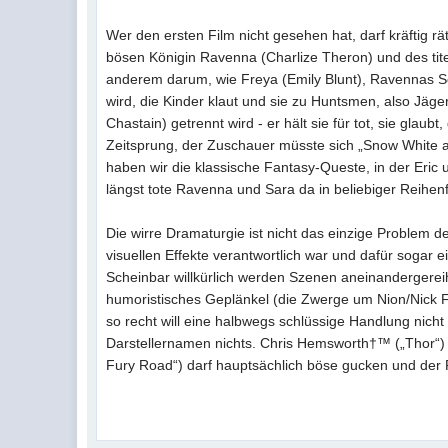
Wer den ersten Film nicht gesehen hat, darf kräftig r
bösen Königin Ravenna (Charlize Theron) und des tit
anderem darum, wie Freya (Emily Blunt), Ravennas Sc
wird, die Kinder klaut und sie zu Huntsmen, also Jäge
Chastain) getrennt wird - er hält sie für tot, sie glau
Zeitsprung, der Zuschauer müsste sich „Snow White a
haben wir die klassische Fantasy-Queste, in der Eric 
längst tote Ravenna und Sara da in beliebiger Reihen
Die wirre Dramaturgie ist nicht das einzige Problem d
visuellen Effekte verantwortlich war und dafür sogar 
Scheinbar willkürlich werden Szenen aneinandergereih
humoristisches Geplänkel (die Zwerge um Nion/Nick Fros
so recht will eine halbwegs schlüssige Handlung nic
Darstellernamen nichts. Chris Hemsworth†™ („Thor“)
Fury Road“) darf hauptsächlich böse gucken und der R