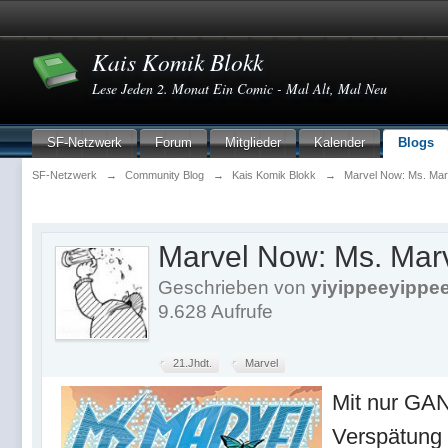
Kais Komik Blokk
Lese Jeden 2. Monat Ein Comic - Mal Alt, Mal Neu
SF-Netzwerk
Forum
Mitglieder
Kalender
Blogs
SF-Netzwerk
→
Community Blog
→
Kais Komik Blokk
→
Marvel Now: Ms. Marv
Marvel Now: Ms. Marv
Geschrieben von
yiyippeeyippe
9.628 Aufrufe
21.Jhdt.
Marvel
Mit nur G
Verspätung 