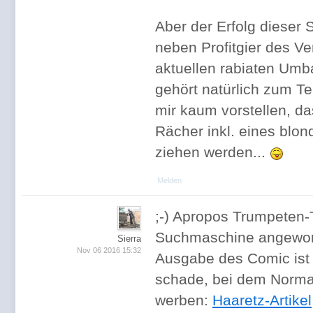
Aber der Erfolg dieser S
neben Profitgier des Ve
aktuellen rabiaten Umb
gehört natürlich zum Tea
mir kaum vorstellen, d
Rächer inkl. eines blon
ziehen werden...
Melden
;-) Apropos Trumpeten-
Suchmaschine angeworf
Sierra
Nov 06 2016 15:32
Ausgabe des Comic ist 
schade, bei dem Norma
werben:
Haaretz-Artikel