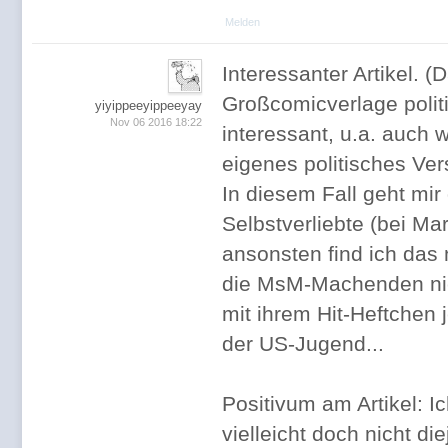
Melden
Interessanter Artikel. 
Großcomicverlage polit
yiyippeeyippeeyay
Nov 06 2016 18:22
interessant, u.a. auch w
eigenes politisches Ver
In diesem Fall geht mir
Selbstverliebte (bei Ma
ansonsten find ich das 
die MsM-Machenden nich
mit ihrem Hit-Heftchen 
der US-Jugend...
Positivum am Artikel: I
vielleicht doch nicht di