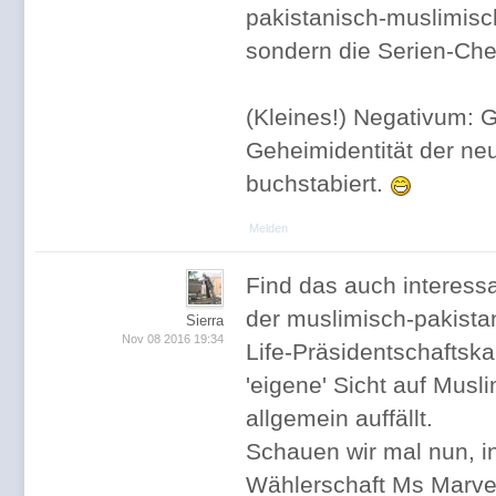
pakistanisch-muslimisc
sondern die Serien-Ch
(Kleines!) Negativum: 
Geheimidentität der ne
buchstabiert.
Melden
Find das auch interes
der muslimisch-pakista
Sierra
Nov 08 2016 19:34
Life-Präsidentschaftska
'eigene' Sicht auf Mus
allgemein auffällt.
Schauen wir mal nun, in
Wählerschaft Ms Marvels