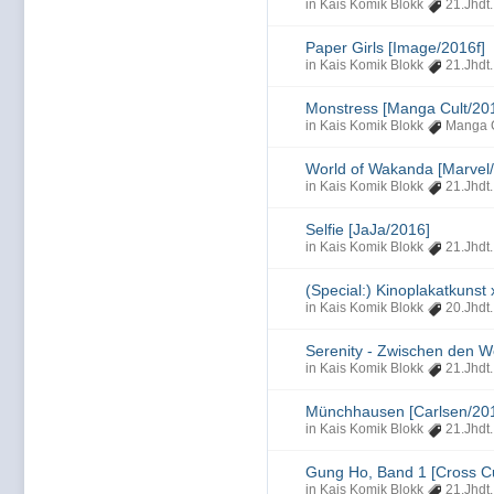
in
Kais Komik Blokk
21.Jhdt.
Paper Girls [Image/2016f]
in
Kais Komik Blokk
21.Jhdt.
Monstress [Manga Cult/201
in
Kais Komik Blokk
Manga 
World of Wakanda [Marvel
in
Kais Komik Blokk
21.Jhdt.
Selfie [JaJa/2016]
in
Kais Komik Blokk
21.Jhdt.
(Special:) Kinoplakatkunst 
in
Kais Komik Blokk
20.Jhdt.
Serenity - Zwischen den We
in
Kais Komik Blokk
21.Jhdt.
Münchhausen [Carlsen/20
in
Kais Komik Blokk
21.Jhdt.
Gung Ho, Band 1 [Cross Cu
in
Kais Komik Blokk
21.Jhdt.