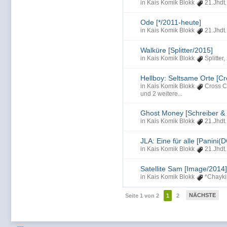
in
Kais Komik Blokk
21.Jhdt.
Ode [*/2011-heute]
in
Kais Komik Blokk
21.Jhdt.
Walküre [Splitter/2015]
in
Kais Komik Blokk
Splitter
,
Hellboy: Seltsame Orte [Cr
in
Kais Komik Blokk
Cross C
und 2 weitere...
Ghost Money [Schreiber &
in
Kais Komik Blokk
21.Jhdt.
JLA: Eine für alle [Panini(
in
Kais Komik Blokk
21.Jhdt.
Satellite Sam [Image/2014]
in
Kais Komik Blokk
*Chayki
NÄCHSTE
Seite 1 von 2
1
2