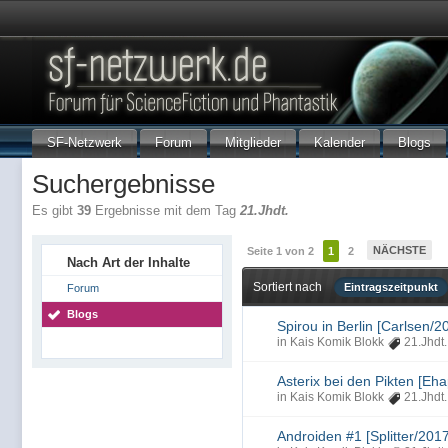
SF-Netzwerk
Forum
Mitglieder
Kalender
Blogs
Suchergebnisse
Es gibt
39
Ergebnisse mit dem Tag
21.Jhdt.
NÄCHSTE
Seite 1 von 2
1
2
Nach Art der Inhalte
Sortiert nach
Eintragszeitpunkt
Forum
Blogs
Spirou in Berlin [Carlsen/2
in
Kais Komik Blokk
21.Jhdt.
Asterix bei den Pikten [Eh
in
Kais Komik Blokk
21.Jhdt.
Androiden #1 [Splitter/2017