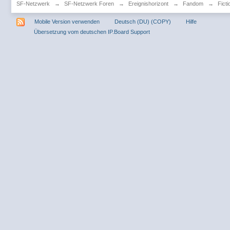
SF-Netzwerk
→
SF-Netzwerk Foren
→
Ereignishorizont
→
Fandom
→
Fict
Mobile Version verwenden
Deutsch (DU) (COPY)
Hilfe
Übersetzung vom deutschen IP.Board Support