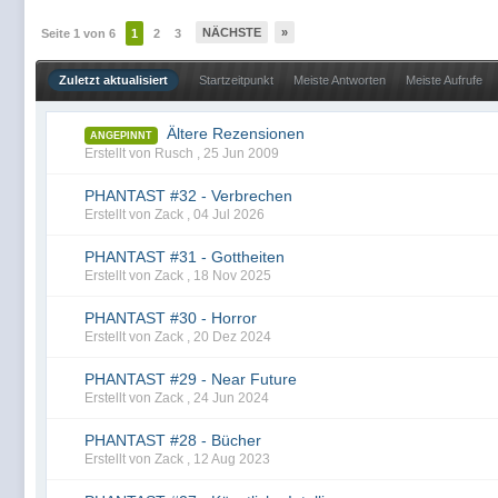
NÄCHSTE
»
Seite 1 von 6
1
2
3
Zuletzt aktualisiert
Startzeitpunkt
Meiste Antworten
Meiste Aufrufe
Ältere Rezensionen
ANGEPINNT
Erstellt von Rusch ,
25 Jun 2009
PHANTAST #32 - Verbrechen
Erstellt von Zack ,
04 Jul 2026
PHANTAST #31 - Gottheiten
Erstellt von Zack ,
18 Nov 2025
PHANTAST #30 - Horror
Erstellt von Zack ,
20 Dez 2024
PHANTAST #29 - Near Future
Erstellt von Zack ,
24 Jun 2024
PHANTAST #28 - Bücher
Erstellt von Zack ,
12 Aug 2023