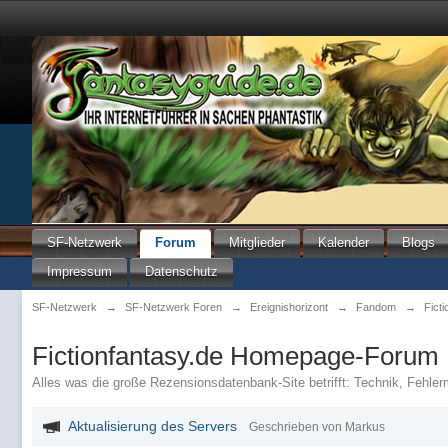
SF-Netzwerk
Forum
Mitglieder
Kalender
Blogs
Impressum
Datenschutz
SF-Netzwerk
→
SF-Netzwerk Foren
→
Ereignishorizont
→
Fandom
→
Fict
Fictionfantasy.de Homepage-Forum
Alles was die große Rezensionsdatenbank-Site betrifft: Technik, Fehl
Aktualisierung des Servers
Geschrieben von Markus