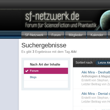
SF-Netzwerk
Forum
Mitglieder
Kalender
Suchergebnisse
Es gibt
3
Ergebnisse mit dem Tag
Aiki
Sortiert nach
Letzte Ak
Nach Art der Inhalte
Forum
Aiki Mira - Deshal
Anthologien & Maga
Blogs
Erstellt von Stephan
Letzter Beitrag von Z
Aiki Mira - Denial
Erstellt von Stephan
Letzter Beitrag von He