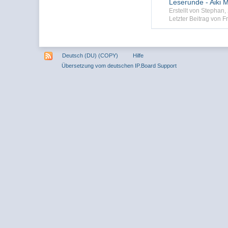
Leserunde - Aiki M
Erstellt von Stephan
Letzter Beitrag von 
Deutsch (DU) (COPY)
Hilfe
Übersetzung vom deutschen IP.Board Support