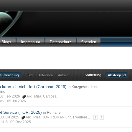
Blogs
Impressum
Datenschutz
Spenden
Sortierung
tualisierung
Titel
Antworten
Aufrufe
Absteigend
b kann ich nicht fort (Carcosa, 2026)
in
Kurzgeschichten,
zine
, 07 Feb 2026
Aiki
,
Mira
,
Carcosa
ack ,
09 Jul 2026
 of Service (TOR, 2025)
in
Romane
, 08 Okt 2025
Aiki
,
Mira
,
TOR
,
ROMAN
und 1 weitere...
1
2
lli-S ,
09 Dez 2025