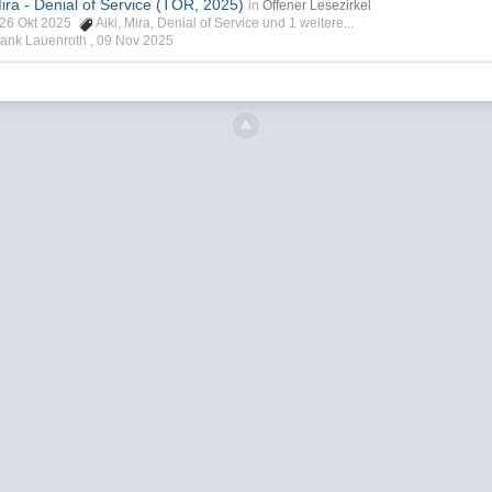
ira - Denial of Service (TOR, 2025)
in
Offener Lesezirkel
, 26 Okt 2025
Aiki
,
Mira
,
Denial of Service
und 1 weitere...
Frank Lauenroth ,
09 Nov 2025