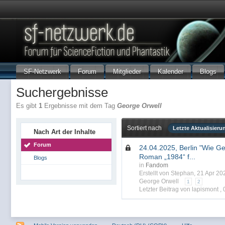
SF-Netzwerk
Forum
Mitglieder
Kalender
Blogs
Suchergebnisse
Es gibt
1
Ergebnisse mit dem Tag
George Orwell
Sortiert nach
Letzte Aktualisieru
Nach Art der Inhalte
Forum
24.04.2025, Berlin "Wie G
Roman „1984“ f...
Blogs
in
Fandom
Erstellt von Stephan, 21 Apr 2
George Orwell
1
2
Letzter Beitrag von lapismont ,