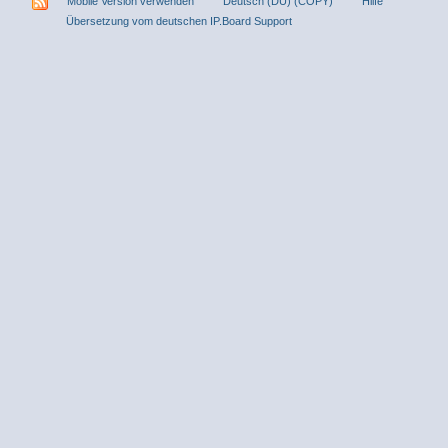
Mobile Version verwenden
Deutsch (DU) (COPY)
Hilfe
Übersetzung vom deutschen IP.Board Support