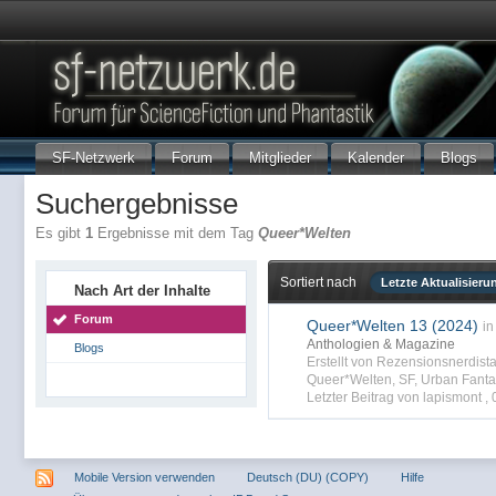
SF-Netzwerk
Forum
Mitglieder
Kalender
Blogs
Suchergebnisse
Es gibt
1
Ergebnisse mit dem Tag
Queer*Welten
Sortiert nach
Letzte Aktualisieru
Nach Art der Inhalte
Forum
Queer*Welten 13 (2024)
in
Anthologien & Magazine
Blogs
Erstellt von Rezensionsnerdist
Queer*Welten
,
SF
,
Urban Fanta
Letzter Beitrag von lapismont ,
Mobile Version verwenden
Deutsch (DU) (COPY)
Hilfe