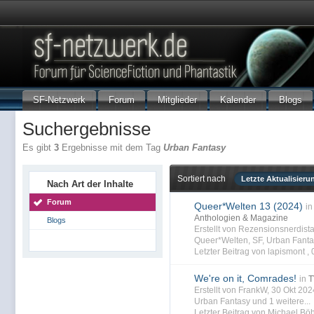
SF-Netzwerk
Forum
Mitglieder
Kalender
Blogs
Suchergebnisse
Es gibt
3
Ergebnisse mit dem Tag
Urban Fantasy
Sortiert nach
Letzte Aktualisieru
Nach Art der Inhalte
Forum
Queer*Welten 13 (2024)
in
Anthologien & Magazine
Blogs
Erstellt von Rezensionsnerdist
Queer*Welten
,
SF
,
Urban Fanta
Letzter Beitrag von lapismont ,
We're on it, Comrades!
in
T
Erstellt von FrankW, 30 Okt 20
Urban Fantasy
und 1 weitere...
Letzter Beitrag von Michael Bö