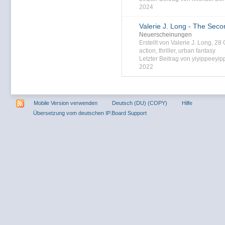
2024
Valerie J. Long - The Sec
Neuerscheinungen
Erstellt von Valerie J. Long, 2
action
,
thriller
,
urban fantasy
Letzter Beitrag von yiyippeeyi
2022
Mobile Version verwenden
Deutsch (DU) (COPY)
Hilfe
Übersetzung vom deutschen IP.Board Support