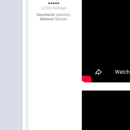
13.561 Beiträge
Geschlecht:
männlich
Wohnort:
Brüssel