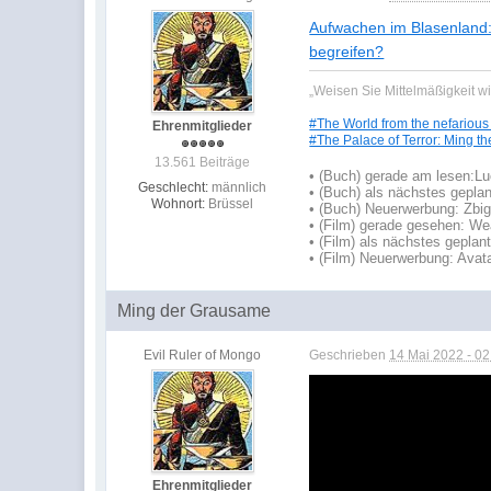
Aufwachen im Blasenland:
begreifen?
„Weisen Sie Mittelmäßigkeit w
#The World from the nefarious
Ehrenmitglieder
#The Palace of Terror: Ming th
13.561 Beiträge
•
(Buch) gerade am lesen:
Lu
Geschlecht:
männlich
•
(Buch) als nächstes geplan
Wohnort:
Brüssel
• (Buch) Neuerwerbung: Zbign
• (Film) gerade gesehen: W
• (Film) als nächstes geplan
• (Film) Neuerwerbung: Avata
Ming der Grausame
Evil Ruler of Mongo
Geschrieben
14 Mai 2022 - 02
Ehrenmitglieder