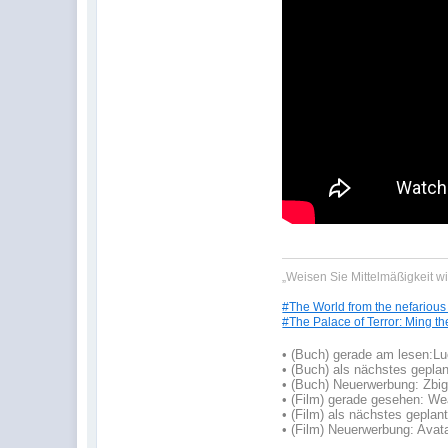
„Weisen Sie Mittelmäßigkeit w
#The World from the nefarious
#The Palace of Terror: Ming th
•
(Buch) gerade am lesen:
Lu
•
(Buch) als nächstes geplan
• (Buch) Neuerwerbung: Zbign
• (Film) gerade gesehen: W
• (Film) als nächstes geplan
• (Film) Neuerwerbung: Avata