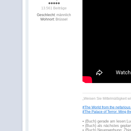
13.561 Beiträge
Geschlecht:
männlich
Wohnort:
Brüssel
„Weisen Sie Mittelmäßigkeit w
#The World from the nefarious
#The Palace of Terror: Ming th
•
(Buch) gerade am lesen:
Lu
•
(Buch) als nächstes geplan
• (Buch) Neuerwerbung: Zbign