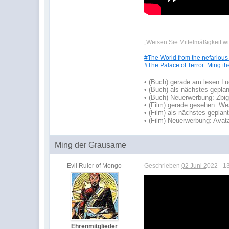
„Weisen Sie Mittelmäßigkeit w
#The World from the nefarious
#The Palace of Terror: Ming th
•
(Buch) gerade am lesen:
Lu
•
(Buch) als nächstes geplan
• (Buch) Neuerwerbung: Zbign
• (Film) gerade gesehen: W
• (Film) als nächstes geplan
• (Film) Neuerwerbung: Avata
Ming der Grausame
Evil Ruler of Mongo
Geschrieben
02 Juni 2022 - 1
Ehrenmitglieder