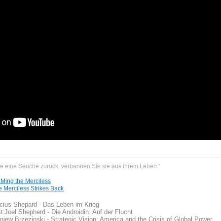
ie eine Seuche zurück, verbannen Sie sie aus ihrem Leben.“
 Ming the Merciless
e Merciless Strikes Back
cius Shepard - Das Leben im Krieg
t:
Joel Shepherd - Die Androidin: Auf der Flucht
iew Brzezinski - Strategic Vision: America and the Crisis of Global Power