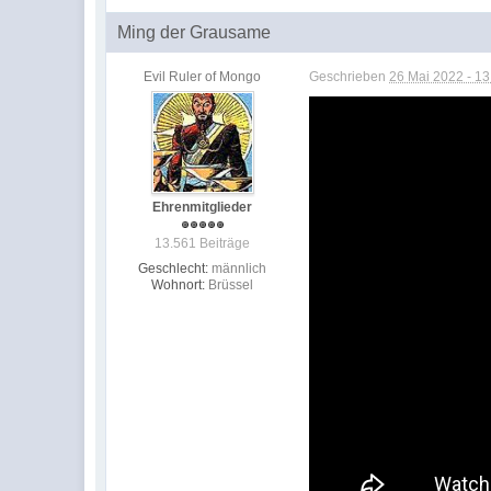
Ming der Grausame
Evil Ruler of Mongo
Geschrieben
26 Mai 2022 - 13
Ehrenmitglieder
13.561 Beiträge
Geschlecht:
männlich
Wohnort:
Brüssel