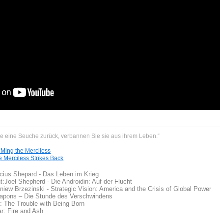
ie eine Seuche zurück, verbannen Sie sie aus ihrem Leben.“
 Ming the Merciless
e Merciless Strikes Back
cius Shepard - Das Leben im Krieg
t:
Joel Shepherd - Die Androidin: Auf der Flucht
iew Brzezinski - Strategic Vision: America and the Crisis of Global Power
eapons – Die Stunde des Verschwindens
t: The Trouble with Being Born
r: Fire and Ash