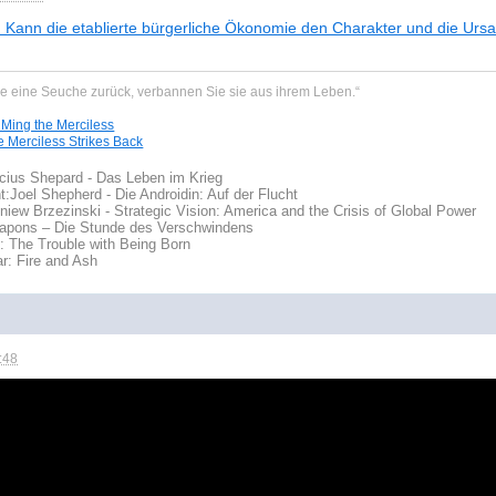
 Kann die etablierte bürgerliche Ökonomie den Charakter und die Ursa
ie eine Seuche zurück, verbannen Sie sie aus ihrem Leben.“
 Ming the Merciless
e Merciless Strikes Back
cius Shepard - Das Leben im Krieg
t:
Joel Shepherd - Die Androidin: Auf der Flucht
iew Brzezinski - Strategic Vision: America and the Crisis of Global Power
eapons – Die Stunde des Verschwindens
t: The Trouble with Being Born
r: Fire and Ash
:48