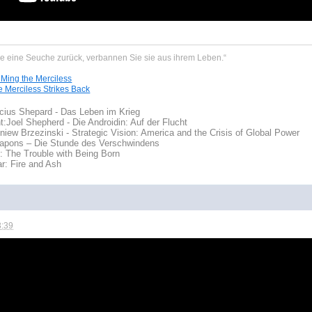
ie eine Seuche zurück, verbannen Sie sie aus ihrem Leben.“
 Ming the Merciless
e Merciless Strikes Back
cius Shepard - Das Leben im Krieg
t:
Joel Shepherd - Die Androidin: Auf der Flucht
iew Brzezinski - Strategic Vision: America and the Crisis of Global Power
eapons – Die Stunde des Verschwindens
t: The Trouble with Being Born
r: Fire and Ash
3:39