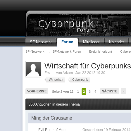
SF-Netzwerk
Forum
Mitglieder
Kalender
SF-Netzwerk
→
SF-Netzwerk Foren
→
Ereignishorizont
→
Cyber
Wirtschaft für Cyberpunk
Erstellt von
Arkam
,
Jan 22 2012 19:30
Wirtschaft
Cyberpunk
VORHERIGE
NÄCHSTE
»
Seite 2 von 12
1
2
3
4
350 Antworten in diesem Thema
Ming der Grausame
Evil Ruler of Mongo
Geschrieben
19 Februar 2014 