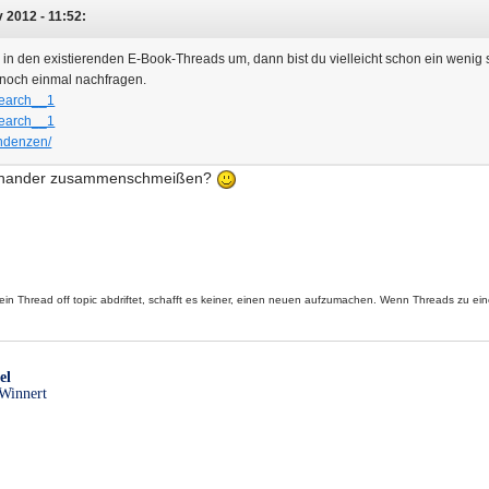
2012 - 11:52:
 in den existierenden E-Book-Threads um, dann bist du vielleicht schon ein wenig 
 noch einmal nachfragen.
msearch__1
msearch__1
endenzen/
teinander zusammenschmeißen?
ein Thread off topic abdriftet, schafft es keiner, einen neuen aufzumachen. Wenn Threads zu e
el
Winnert