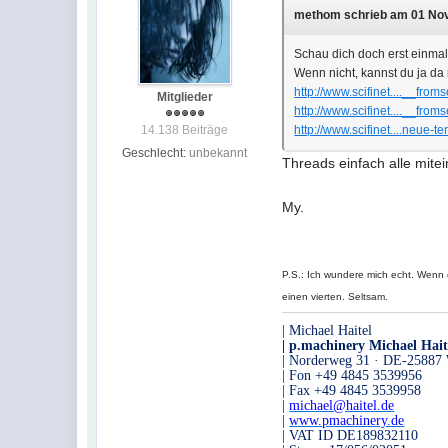
methom schrieb am 01 Nov 
Schau dich doch erst einmal
Wenn nicht, kannst du ja da
http://www.scifinet....__fro
Mitglieder
http://www.scifinet....__fro
14.138 Beiträge
http://www.scifinet....neue-t
Geschlecht:
unbekannt
Threads einfach alle mi
My.
P.S.: Ich wundere mich echt. Wenn 
einen vierten. Seltsam.
| Michael Haitel
| p.machinery Michael Hait
| Norderweg 31 · DE-25887 
| Fon +49 4845 3539956
| Fax +49 4845 3539958
|
michael@haitel.de
|
www.pmachinery.de
| VAT ID DE189832110