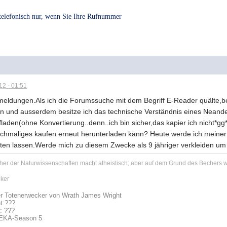
 telefonisch nur, wenn Sie Ihre Rufnummer
2 - 01:51
eldungen.Als ich die Forumssuche mit dem Begriff E-Reader quälte,bek
n und ausserdem besitze ich das technische Verständnis eines Neander
laden(ohne Konvertierung..denn..ich bin sicher,das kapier ich nicht*gg
nochmaliges kaufen erneut herunterladen kann? Heute werde ich meiner
aten lassen.Werde mich zu diesem Zwecke als 9 jähriger verkleiden um
her der Naturwissenschaften macht atheistisch; aber auf dem Grund des Bechers wa
ker
r Totenerwecker von Wrath James Wright
t:
???
t: ???
REKA-Season 5