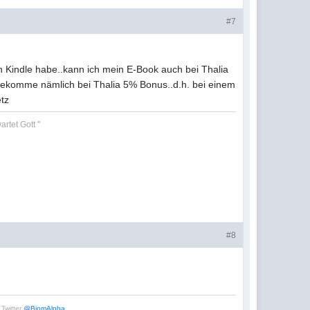
#7
en Kindle habe..kann ich mein E-Book auch bei Thalia
 bekomme nämlich bei Thalia 5% Bonus..d.h. bei einem
tz
rtet Gott "
#8
Twitter
@BiomAlpha