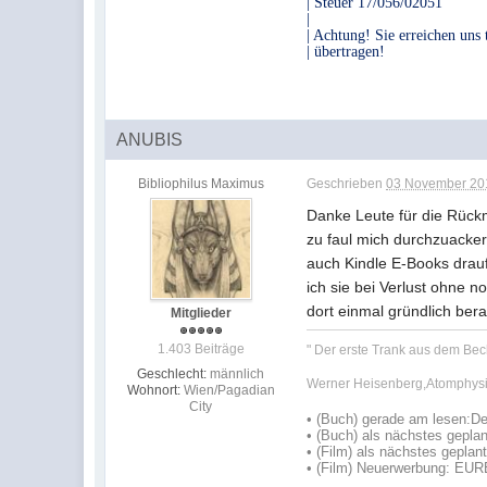
| Steuer 17/056/02051
|
| Achtung! Sie erreichen uns
| übertragen!
ANUBIS
Bibliophilus Maximus
Geschrieben
03 November 201
Danke Leute für die Rückm
zu faul mich durchzuacker
auch Kindle E-Books drauf
ich sie bei Verlust ohne 
dort einmal gründlich ber
Mitglieder
1.403 Beiträge
" Der erste Trank aus dem Bec
Geschlecht:
männlich
Werner Heisenberg,Atomphysi
Wohnort:
Wien/Pagadian
City
•
(Buch) gerade am lesen:
De
•
(Buch) als nächstes geplan
• (Film) als nächstes geplan
• (Film) Neuerwerbung: EU