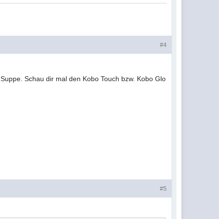
#4
ne Suppe. Schau dir mal den Kobo Touch bzw. Kobo Glo
#5