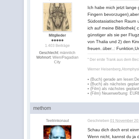
Ich habe mich jetzt lange
Fingern bevorzugen),aber 
Südostasiatischen Raum un
ich auf meine Bibliothek(
günstiger als sie per Flu
Mitglieder
von Thalia und 2) den Ki
1.403 Beiträge
freuen..über..: Funktion
Geschlecht:
männlich
Wohnort:
Wien/Pagadian
" Der erste Trank aus dem Bec
City
Werner Heisenberg,Atomphysi
•
(Buch) gerade am lesen:
De
•
(Buch) als nächstes geplan
• (Film) als nächstes geplan
• (Film) Neuerwerbung: EU
methom
Teetrinkonaut
Geschrieben
01 November 201
Schau dich doch erst einm
Wenn nicht, kannst du ja 