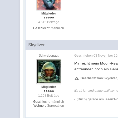
Mitglieder
4.615 Beiträge
Geschlecht:
männlich
Skydiver
Schwebonaut
Geschrieben
03 November 201
Mir reicht mein Moon-Rea
anfreunden noch ein Gerä
Bearbeitet von Skydiver
-----------------------------------------
Mitglieder
It's all fun and game until so
1.158 Beiträge
•
(Buch) gerade am lesen:
Ro
Geschlecht:
männlich
Wohnort:
Spreeathen