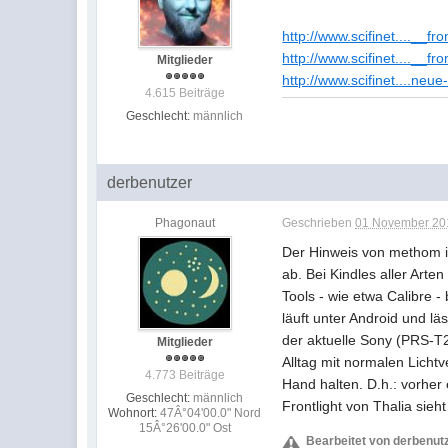
http://www.scifinet....__f
http://www.scifinet....__f
Mitglieder
http://www.scifinet....neu
4.615 Beiträge
Geschlecht:
männlich
derbenutzer
Phagonaut
Geschrieben
01 November 201
Der Hinweis von methom is
ab. Bei Kindles aller Art
Tools - wie etwa Calibre
läuft unter Android und lä
der aktuelle Sony (PRS-T2
Mitglieder
Alltag mit normalen Licht
4.773 Beiträge
Hand halten. D.h.: vorher
Geschlecht:
männlich
Frontlight von Thalia sieh
Wohnort:
47Â°04'00.0" Nord
15Â°26'00.0" Ost
Bearbeitet von derbenut