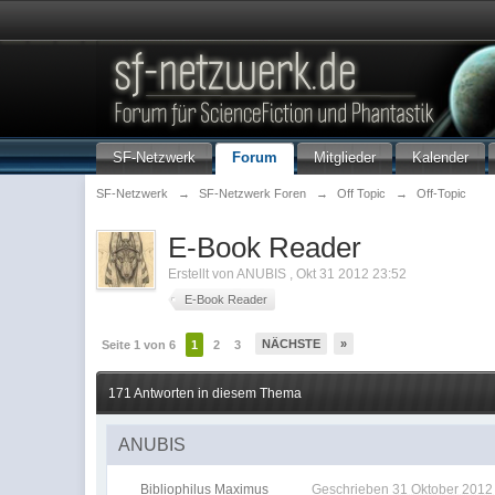
SF-Netzwerk
Forum
Mitglieder
Kalender
SF-Netzwerk
→
SF-Netzwerk Foren
→
Off Topic
→
Off-Topic
E-Book Reader
Erstellt von
ANUBIS
,
Okt 31 2012 23:52
E-Book Reader
NÄCHSTE
»
Seite 1 von 6
1
2
3
171 Antworten in diesem Thema
ANUBIS
Bibliophilus Maximus
Geschrieben
31 Oktober 2012 