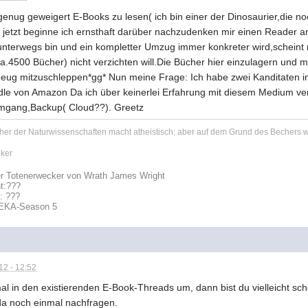
 genug geweigert E-Books zu lesen( ich bin einer der Dinosaurier,die n
jetzt beginne ich ernsthaft darüber nachzudenken mir einen Reader a
terwegs bin und ein kompletter Umzug immer konkreter wird,scheint m
 ca.4500 Bücher) nicht verzichten will.Die Bücher hier einzulagern un
gzeug mitzuschleppen*gg* Nun meine Frage: Ich habe zwei Kanditaten 
ndle von Amazon Da ich über keinerlei Erfahrung mit diesem Medium ve
,Umgang,Backup( Cloud??). Greetz
her der Naturwissenschaften macht atheistisch; aber auf dem Grund des Bechers wa
ker
r Totenerwecker von Wrath James Wright
t:
???
t: ???
REKA-Season 5
2 - 12:52
al in den existierenden E-Book-Threads um, dann bist du vielleicht sch
da noch einmal nachfragen.