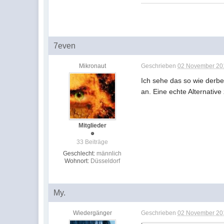
7even
Mikronaut
Geschrieben
02 November 201
Ich sehe das so wie derbe
an. Eine echte Alternative
Mitglieder
33 Beiträge
Geschlecht:
männlich
Wohnort:
Düsseldorf
My.
Wiedergänger
Geschrieben
02 November 201