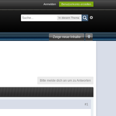
Anmelden
Benutzerkonto erstellen
In diesem Thema
Zeige neue Inhalte
Bitte melde dich an um zu Antworten
#1