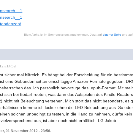
romsearch__1
romsearch__1
e-tendenzen/
Biom Alpha ist im Sonnensystem angekommen. Jetzt auf
eigener Seite
und auf 
2 - 14:59
t sicher mal hilfreich. Es hängt bei der Entscheidung für ein bestimmt
en ist eine Gebundenheit an einschlägige Amazon-Formate gegeben. DRM-
 - beherrschen das. Ich persönlich bevorzuge das .epub-Format. Mit m
sst sich bei Bedarf rooten, was dann das Aufspielen des Kindle-Readers
) nicht mit Beleuchtung versehen. Mich stört das nicht besonders, es g
verhältnissen komme ich locker ohne die LED-Beleuchtung aus. So oder
 einen solchen unbedingt zu testen, in die Hand zu nehmen, dürfte ke
t vielversprechend aus, ist aber noch nicht erhältlich. LG Jakob
zer, 01 November 2012 - 23:56.