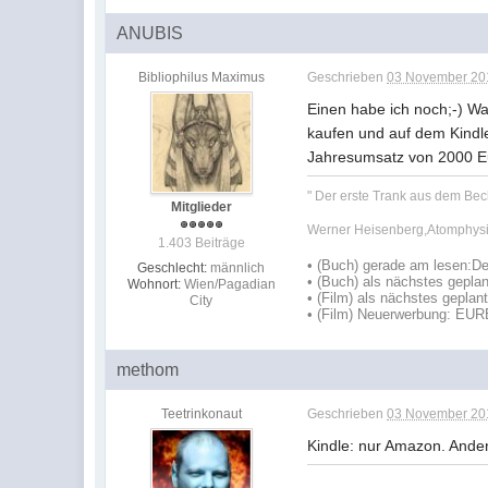
ANUBIS
Bibliophilus Maximus
Geschrieben
03 November 201
Einen habe ich noch;-) Wa
kaufen und auf dem Kindle
Jahresumsatz von 2000 Eu
" Der erste Trank aus dem Bec
Mitglieder
Werner Heisenberg,Atomphysi
1.403 Beiträge
•
(Buch) gerade am lesen:
De
Geschlecht:
männlich
•
(Buch) als nächstes geplan
Wohnort:
Wien/Pagadian
• (Film) als nächstes geplan
City
• (Film) Neuerwerbung: EU
methom
Teetrinkonaut
Geschrieben
03 November 201
Kindle: nur Amazon. Ande