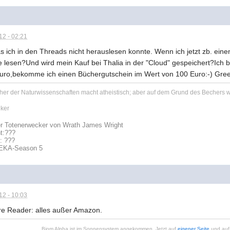
2 - 02:21
s ich in den Threads nicht herauslesen konnte. Wenn ich jetzt zb. ein
 lesen?Und wird mein Kauf bei Thalia in der "Cloud" gespeichert?Ich
ro,bekomme ich einen Büchergutschein im Wert von 100 Euro:-) Gree
her der Naturwissenschaften macht atheistisch; aber auf dem Grund des Bechers wa
ker
r Totenerwecker von Wrath James Wright
t:
???
t: ???
REKA-Season 5
2 - 10:03
re Reader: alles außer Amazon.
Biom Alpha ist im Sonnensystem angekommen. Jetzt auf
eigener Seite
und auf 