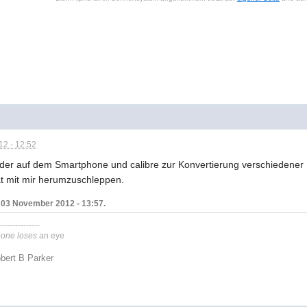
2 - 12:52
der auf dem Smartphone und calibre zur Konvertierung verschiedener
t mit mir herumzuschleppen.
, 03 November 2012 - 13:57.
---------------
meone loses
an eye
bert B Parker