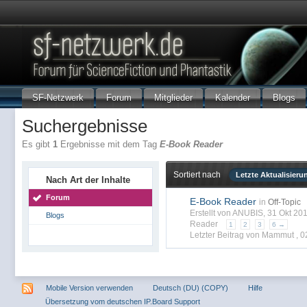
SF-Netzwerk
Forum
Mitglieder
Kalender
Blogs
Suchergebnisse
Es gibt
1
Ergebnisse mit dem Tag
E-Book Reader
Sortiert nach
Letzte Aktualisieru
Nach Art der Inhalte
Forum
E-Book Reader
in
Off-Topic
Erstellt von ANUBIS, 31 Okt 2
Blogs
Reader
1
2
3
6 →
Letzter Beitrag von Mammut ,
0
Mobile Version verwenden
Deutsch (DU) (COPY)
Hilfe
Übersetzung vom deutschen IP.Board Support