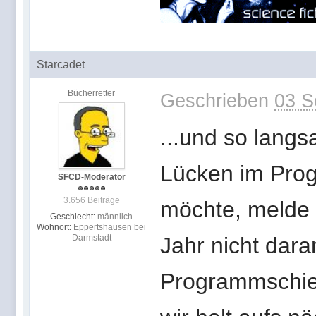
Starcadet
Bücherretter
Geschrieben
03 S
...und so langs
Lücken im Pro
SFCD-Moderator
3.656 Beiträge
möchte, melde s
Geschlecht:
männlich
Wohnort:
Eppertshausen bei
Darmstadt
Jahr nicht dara
Programmschie