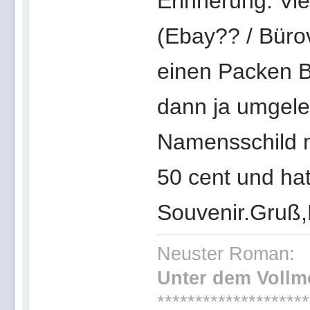
Erinnerung. Vi
(Ebay?? / Büro
einen Packen B
dann ja umgele
Namensschild m
50 cent und hat
Souvenir.Gruß,
Neuster Roman:
Unter dem Voll
********************