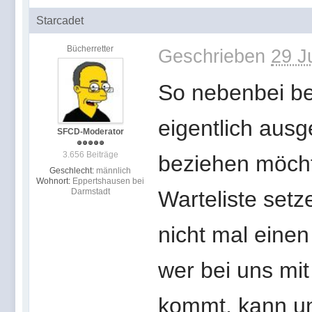
Starcadet
Bücherretter
Geschrieben
29 J
So nebenbei be
eigentlich aus
SFCD-Moderator
3.656 Beiträge
beziehen möchte
Geschlecht:
männlich
Wohnort:
Eppertshausen bei
Darmstadt
Warteliste set
nicht mal einen
wer bei uns mi
kommt, kann un