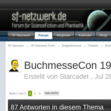
SF-Netzwerk
Forum
Mitglieder
Kalender
Blogs
SF-Netzwerk
→
SF-Netzwerk Foren
→
Ereignishorizont
→
Fandom
→
Buc
BuchmesseCon 1
Erstellt von
Starcadet
,
Jul 2
NÄCHSTE
Seite 1 von 3
1
2
3
87 Antworten in diesem Thema