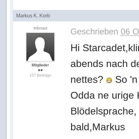
Markus K. Korb
Infonaut
Geschrieben
06 O
Hi Starcadet,kl
abends nach d
Mitglieder
157 Beiträge
nettes?
So 'n
Odda ne urige 
Blödelsprache,
bald,Markus