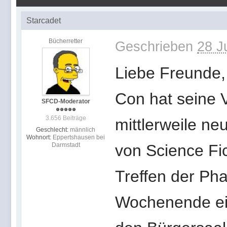
Starcadet
Bücherretter
Geschrieben
28 J
Liebe Freunde, 
Con hat seine V
SFCD-Moderator
3.656 Beiträge
mittlerweile ne
Geschlecht:
männlich
Wohnort:
Eppertshausen bei
Darmstadt
von Science Fi
Treffen der Ph
Wochenende ein