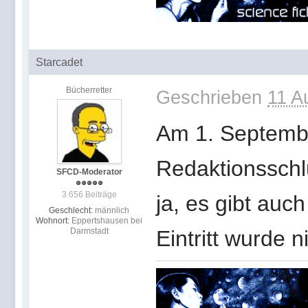
Starcadet
Bücherretter
Geschrieben
11 A
Am 1. Septembe
Redaktionsschlu
SFCD-Moderator
3.656 Beiträge
ja, es gibt auc
Geschlecht:
männlich
Wohnort:
Eppertshausen bei
Darmstadt
Eintritt wurde n