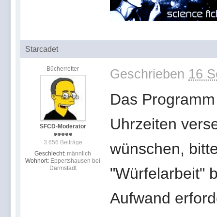
Starcadet
Bücherretter
Geschrieben
16 S
Das Programm i
Uhrzeiten vers
SFCD-Moderator
3.656 Beiträge
wünschen, bitt
Geschlecht:
männlich
Wohnort:
Eppertshausen bei
Darmstadt
"Würfelarbeit"
Aufwand erforde