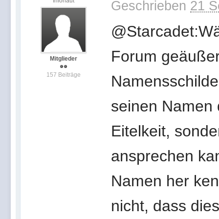
Infonaut
Geschrieben
21 S
@Starcadet:Wär
Forum geäußert
Mitglieder
157 Beiträge
Namensschilder
seinen Namen d
Eitelkeit, sond
ansprechen ka
Namen her kenn
nicht, dass di