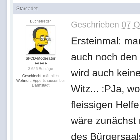
Starcadet
Bücherretter
Geschrieben
07 O
Ersteinmal: man
auch noch den 
SFCD-Moderator
3.656 Beiträge
wird auch kein
Geschlecht:
männlich
Wohnort:
Eppertshausen bei
Darmstadt
Witz... :PJa, w
fleissigen Helf
wäre zunächst 
des Bürgersaals