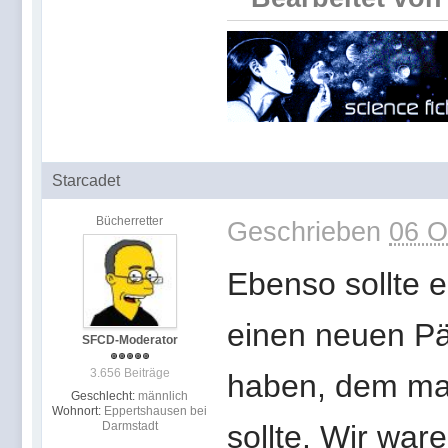
Starcadet
Bücherretter
Geschrieben
06 O
Ebenso sollte 
einen neuen Päc
SFCD-Moderator
3.656 Beiträge
haben, dem ma
Geschlecht:
männlich
Wohnort:
Eppertshausen bei
Darmstadt
sollte. Wir wa