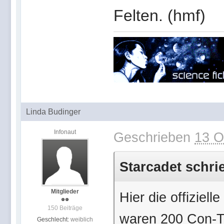
Felten. (hmf)
Linda Budinger
Infonaut
Geschrieben
13 O
Starcadet schri
Mitglieder
Hier die offiziell
150 Beiträge
waren 200 Con-T
Geschlecht:
weiblich