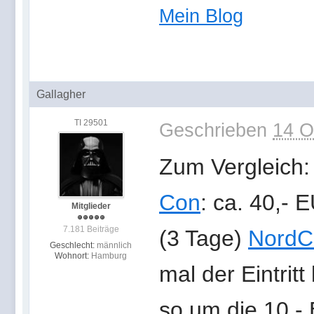
Mein Blog
Gallagher
TI 29501
Geschrieben
14 O
Zum Vergleich
Con
: ca. 40,- 
Mitglieder
7.181 Beiträge
(3 Tage)
NordC
Geschlecht:
männlich
Wohnort:
Hamburg
mal der Eintrit
so um die 10,- 