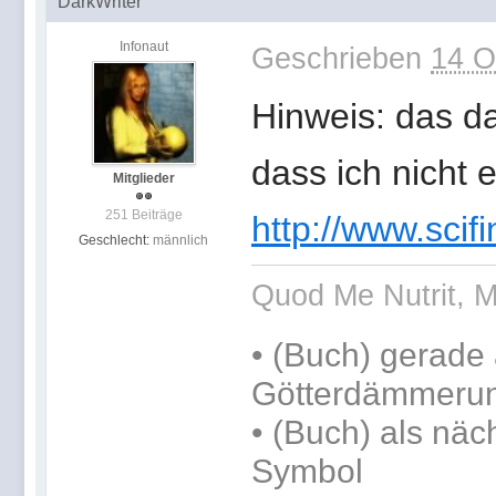
DarkWriter
Infonaut
Geschrieben
14 O
Hinweis: das da
dass ich nicht 
Mitglieder
251 Beiträge
http://www.scifi
Geschlecht:
männlich
Quod Me Nutrit, M
•
(Buch) gerade 
Götterdämmerun
•
(Buch) als näc
Symbol