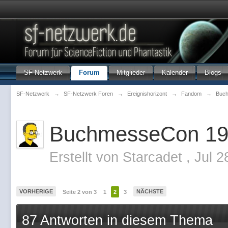
SF-Netzwerk
Forum
Mitglieder
Kalender
Blogs
SF-Netzwerk
→
SF-Netzwerk Foren
→
Ereignishorizont
→
Fandom
→
Buc
BuchmesseCon 1
Erstellt von
Starcadet
,
Jul 2
VORHERIGE
NÄCHSTE
Seite 2 von 3
1
2
3
87 Antworten in diesem Thema