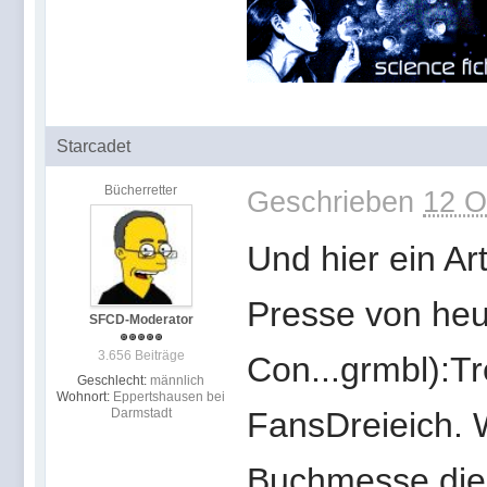
Starcadet
Bücherretter
Geschrieben
12 O
Und hier ein Ar
Presse von heu
SFCD-Moderator
3.656 Beiträge
Con...grmbl):Tr
Geschlecht:
männlich
Wohnort:
Eppertshausen bei
Darmstadt
FansDreieich. 
Buchmesse die