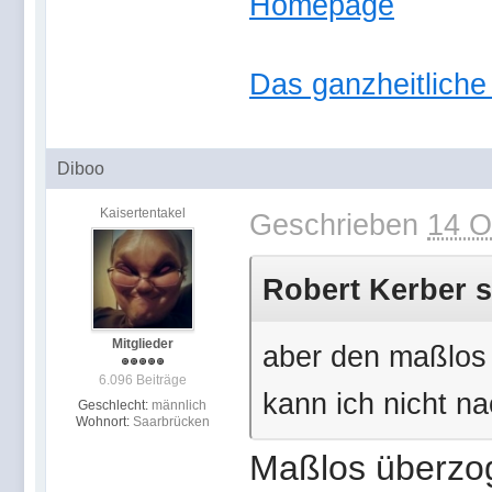
Homepage
Das ganzheitlich
Diboo
Kaisertentakel
Geschrieben
14 O
Robert Kerber s
Mitglieder
aber den maßlos 
6.096 Beiträge
kann ich nicht na
Geschlecht:
männlich
Wohnort:
Saarbrücken
Maßlos überzog