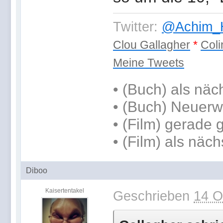
Twitter:
@Achim_H
Clou Gallagher
*
Coli
Meine Tweets
•
(Buch) als näc
• (Buch) Neuerw
• (Film) gerade
• (Film) als näch
Diboo
Kaisertentakel
Geschrieben
14 O