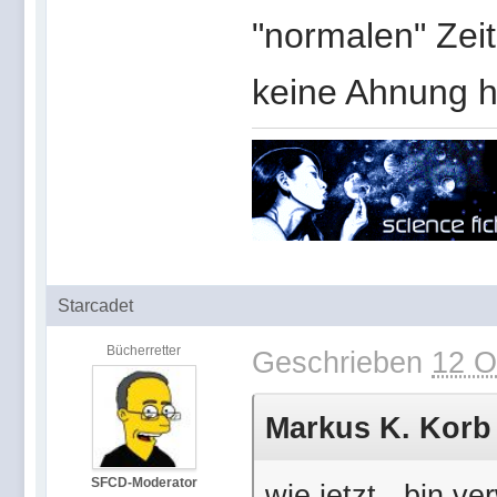
"normalen" Zei
keine Ahnung ha
Starcadet
Bücherretter
Geschrieben
12 O
Markus K. Korb 
SFCD-Moderator
wie jetzt - bin v