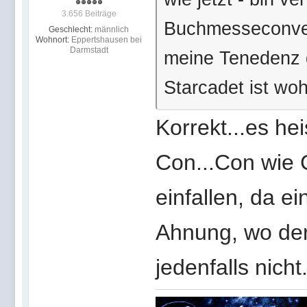
3.656 Beiträge
Buchmesseconven
Geschlecht:
männlich
Wohnort:
Eppertshausen bei
Darmstadt
meine Tenedenz g
Starcadet ist woh
Korrekt...es h
Con...Con wie 
einfallen, da e
Ahnung, wo der 
jedenfalls nicht