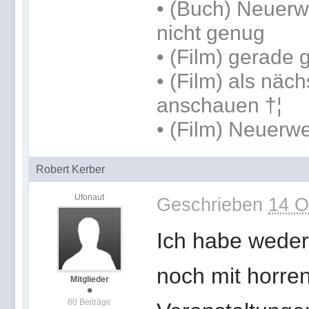
• (Buch) Neuerwe
nicht genug
• (Film) gerade
• (Film) als näch
anschauen †¦
• (Film) Neuerw
Robert Kerber
Ufonaut
Geschrieben
14 O
Ich habe weder
noch mit horre
Mitglieder
80 Beiträge