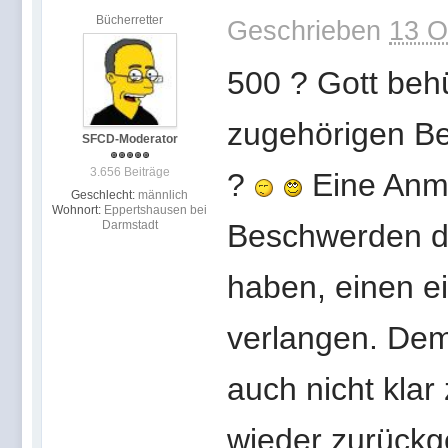
Bücherretter
Geschrieben
13 O
500 ? Gott behü
zugehörigen Be
SFCD-Moderator
3.656 Beiträge
?
Eine Anme
Geschlecht:
männlich
Wohnort:
Eppertshausen bei
Darmstadt
Beschwerden da
haben, einen e
verlangen. Dem
auch nicht klar
wieder zurückg