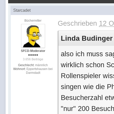
Starcadet
Bücherretter
Geschrieben
12 O
Linda Budinger 
SFCD-Moderator
also ich muss sag
3.656 Beiträge
wirklich schon S
Geschlecht:
männlich
Wohnort:
Eppertshausen bei
Darmstadt
Rollenspieler wi
singen wie die Ph
Besucherzahl etw
"nur" 200 Besuc