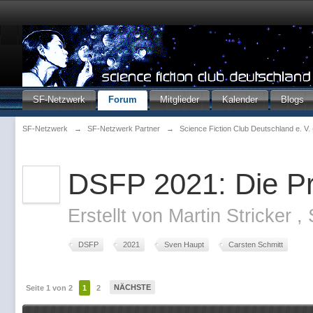
SF-Netzwerk
Forum
Mitglieder
Kalender
Blogs
SF-Netzwerk
→
SF-Netzwerk Partner
→
Science Fiction Club Deutschland e. V
DSFP 2021: Die Pr
Erstellt von
Martin Stricker
,
DSFP
2021
Sven Haupt
Carsten Schmitt
NÄCHSTE
Seite 1 von 2
1
2