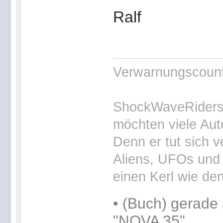
Ralf
Verwarnungscounte
ShockWaveRiders 
möchten viele Aut
Denn er tut sich v
Aliens, UFOs und 
einen Kerl wie den
•
(Buch) gerade 
"NOVA 35"