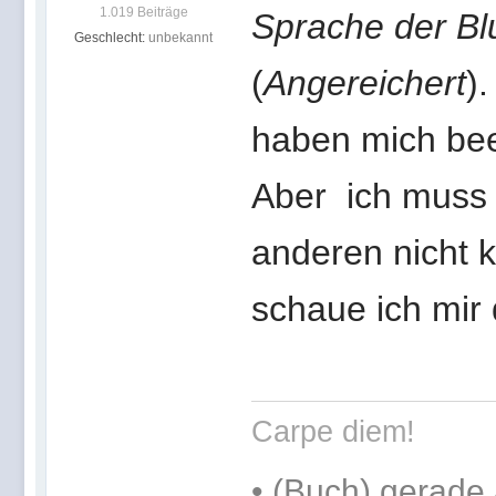
1.019 Beiträge
Sprache der B
Geschlecht:
unbekannt
(
Angereichert
)
haben mich bee
Aber ich muss 
anderen nicht k
schaue ich mir 
Carpe diem!
•
(Buch) gerade 