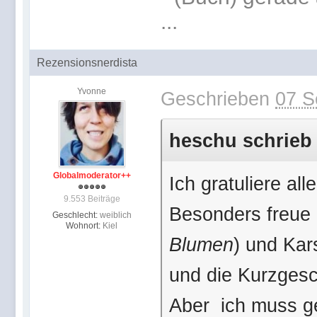
...
Rezensionsnerdista
Yvonne
Geschrieben
07 S
heschu schrieb 
Globalmoderator++
Ich gratuliere al
9.553 Beiträge
Besonders freue 
Geschlecht:
weiblich
Wohnort:
Kiel
Blumen
) und Kar
und die Kurzgesc
Aber ich muss ge