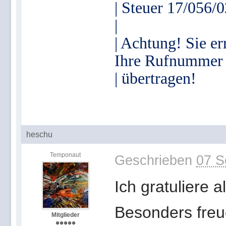
| Steuer 17/056/
|
| Achtung! Sie er
Ihre Rufnummer
| übertragen!
heschu
Temponaut
Geschrieben
07 S
Ich gratuliere 
Besonders freu
Mitglieder