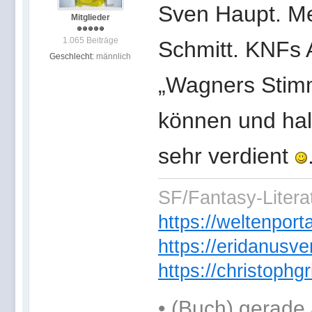
Sven Haupt. M
Mitglieder
1.065 Beiträge
Schmitt. KNFs 
Geschlecht:
männlich
„Wagners Stimme
können und halt
sehr verdient
SF/Fantasy-Literat
https://weltenpor
https://eridanusve
https://christoph
•
(Buch) gerade 