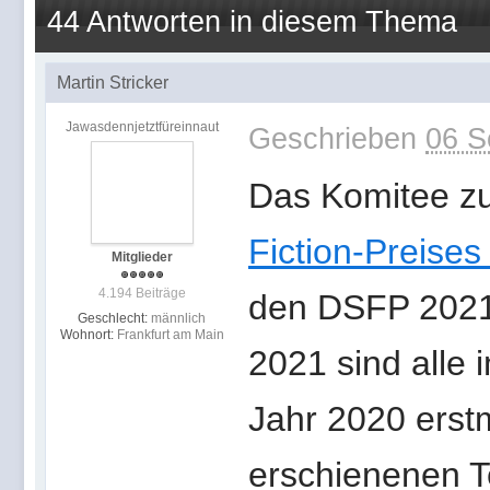
44 Antworten in diesem Thema
Martin Stricker
Jawasdennjetztfüreinnaut
Geschrieben
06 S
Das Komitee z
Fiction-Preise
Mitglieder
4.194 Beiträge
den DSFP 2021
Geschlecht:
männlich
Wohnort:
Frankfurt am Main
2021 sind alle 
Jahr 2020 erst
erschienenen T