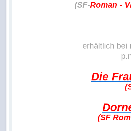
(SF-
Roman - VR
erhältlich be
p.
Die Fra
(
Dorn
(SF Roma