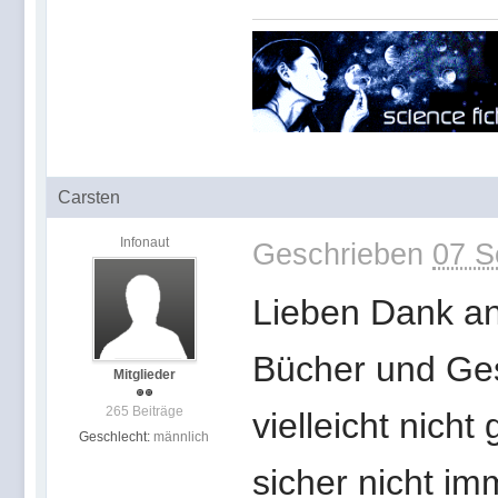
Carsten
Infonaut
Geschrieben
07 S
Lieben Dank an 
Bücher und Ges
Mitglieder
265 Beiträge
vielleicht nicht
Geschlecht:
männlich
sicher nicht im