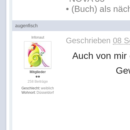
•
(Buch) als näc
augenfisch
Infonaut
Geschrieben
08 S
Auch von mir
Gew
Mitglieder
258 Beiträge
Geschlecht:
weiblich
Wohnort:
Düsseldorf