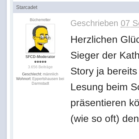
Starcadet
Bücherretter
Geschrieben
07 S
Herzlichen Glü
Sieger der Kat
SFCD-Moderator
3.656 Beiträge
Story ja bereit
Geschlecht:
männlich
Wohnort:
Eppertshausen bei
Darmstadt
Lesung beim Sc
präsentieren kö
(wie so oft) den