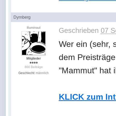
Dyrnberg
Illuminaut
Geschrieben
07 S
Wer ein (sehr, 
dem Preisträge
Mitglieder
866 Beiträge
"Mammut" hat ih
Geschlecht:
männlich
KLICK zum Int