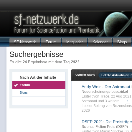
SF-Netzwerk
Forum
Mitglieder
Kalender
Blogs
Suchergebnisse
Es gibt
24
Ergebnisse mit dem Tag
2021
Sortiert nach
Letzte Aktualisieru
Nach Art der Inhalte
Forum
Andy Weir - Der Astronaut
Neuerscheinungs-Lesezirkel
Blogs
Erstellt von Trace, 22 Aug 202
Astronaut
und 3 weitere...
1
Letzter Beitrag von Rezensions
2026
DSFP 2021: Die Preisträge
Science Fiction Preis (DSFP)
Erstellt von Martin Stricker, 0