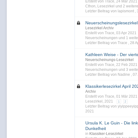
Erstellt von Trace, 24 Mär 202
Cthon
,
Lesezirkel
und 2 weitere.
Letzter Beitrag von lapismont ,
Neuerscheinungslesezirke
Lesezirkel Archiv
Erstellt von Trace, 03 Apr 202
Neuerscheinungen
und 1 weiter
Letzter Beitrag von Trace ,
28 A
Kathleen Weise - Der vier
Neuerscheinungs-Lesezirkel
Erstellt von Trace, 22 Feb 202
Neuerscheinungen
und 3 weiter
Letzter Beitrag von Nadine ,
07
Klassikerlesezirkel April 20
Archiv
Erstellt von Trace, 01 Mär 202
Lesezirkel
,
2021
1
2
Letzter Beitrag von yiyippeeyi
2021
Ursula K. Le Guin - Die li
Dunkelheit
in
Klassiker-Lesezirkel