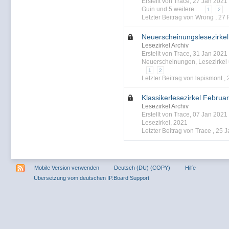
Erstellt von Trace, 27 Jan 202
Guin
und 5 weitere...
1
2
Letzter Beitrag von Wrong ,
27 
Neuerscheinungslesezirke
Lesezirkel Archiv
Erstellt von Trace, 31 Jan 202
Neuerscheinungen
,
Lesezirkel
1
2
Letzter Beitrag von lapismont ,
Klassikerlesezirkel Februa
Lesezirkel Archiv
Erstellt von Trace, 07 Jan 202
Lesezirkel
,
2021
Letzter Beitrag von Trace ,
25 J
Mobile Version verwenden
Deutsch (DU) (COPY)
Hilfe
Übersetzung vom deutschen IP.Board Support