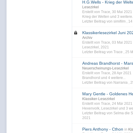
H.G.Wells - Krieg der Welt
Lesezirkel
Erstellt von Trace, 30 Mai 202
Krieg der Welten
und 3 weitere.
Letzter Beitrag von simifilm ,
14
Klassikerlesezirkel Juni 20
Archiv
Erstellt von Trace, 03 Mai 202
Lesezirkel
,
2021
Letzter Beitrag von Trace ,
25 M
Andreas Brandhorst - Mars
Neuerscheinungs-Lesezirkel
Erstellt von Trace, 28 Apr 202
Brandhorst
und 4 weitere...
Letzter Beitrag von Narrania ,
2
Mary Gentle - Goldenes H
Klassiker-Lesezirkel
Erstellt von Trace, 24 Mär 202
Hexenvolk
,
Lesezirkel
und 3 wei
Letzter Beitrag von Selma die S
2021
Piers Anthony - Cthon
in
Kl