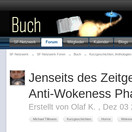
SF-Netzwerk
Forum
Mitglieder
Kalender
Blogs
SF-Netzwerk
→
SF-Netzwerk Foren
→
Buch
→
Kurzgeschichten, Anthologie
Jenseits des Zeitg
Anti-Wokeness Pha
Erstellt von
Olaf K.
,
Dez 03 
Michael Tillmann
Kurzgeschichten
Horror
Woken