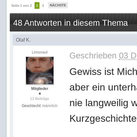
NÄCHSTE
Seite 1 von 2
1
2
48 Antworten in diesem Thema
Olaf K.
Limonaut
Geschrieben
03 D
Gewiss ist Mich
aber ein unterh
Mitglieder
13 Beiträge
nie langweilig w
Geschlecht:
männlich
Kurzgeschicht