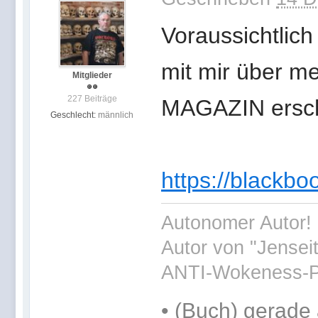
Voraussichtlich
mit mir über 
Mitglieder
227 Beiträge
MAGAZIN ersch
Geschlecht:
männlich
https://blackb
Autonomer Autor! 
Autor von "Jensei
ANTI-Wokeness-P
•
(Buch) gerade 