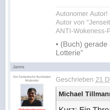
Autonomer Autor! 
Autor von "Jensei
ANTI-Wokeness-P
•
(Buch) gerade 
Lotterie"
Jannis
Der Fantastische Buchladen
Geschrieben
21 D
Moderator
Michael Tillman
Kurz: Ein Thr
Globalmoderator++