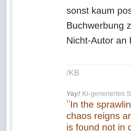
sonst kaum pos
Buchwerbung zu
Nicht-Autor an B
/KB
Yay!
KI-generiertes S
"
In the sprawli
chaos reigns an
is found not in