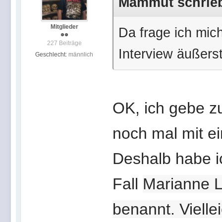
Mammut schrieb 
Mitglieder
Da frage ich mic
227 Beiträge
Interview äußers
Geschlecht:
männlich
OK, ich gebe zu
noch mal mit e
Deshalb habe 
Fall
Marianne La
benannt. Vielle