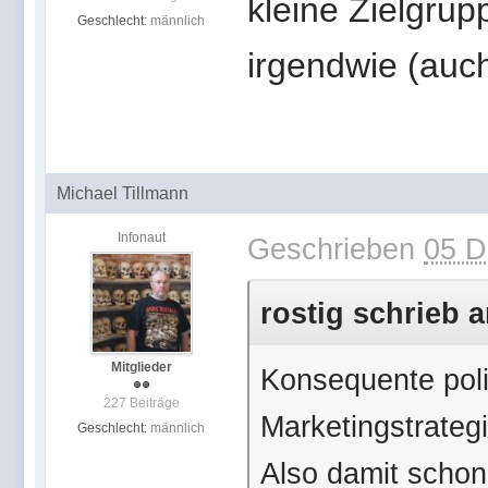
kleine Zielgrup
Geschlecht:
männlich
irgendwie (auc
Michael Tillmann
Infonaut
Geschrieben
05 D
rostig schrieb a
Mitglieder
Konsequente polit
227 Beiträge
Marketingstrategi
Geschlecht:
männlich
Also damit schon