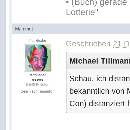
•
(Buch) gerade 
Lotterie"
Mammut
Pot Healer
Geschrieben
21 D
Michael Tillman
Mitglieder
Schau, ich dista
9.945 Beiträge
bekanntlich von
Geschlecht:
männlich
Con) distanziert 