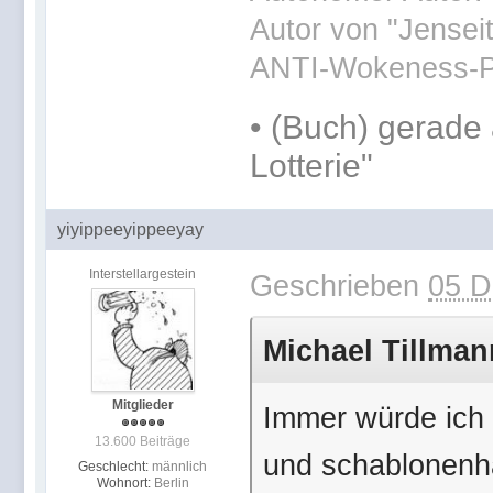
Autor von "Jensei
ANTI-Wokeness-P
•
(Buch) gerade 
Lotterie"
yiyippeeyippeeyay
Interstellargestein
Geschrieben
05 D
Michael Tillman
Mitglieder
Immer würde ich d
13.600 Beiträge
und schablonenha
Geschlecht:
männlich
Wohnort:
Berlin