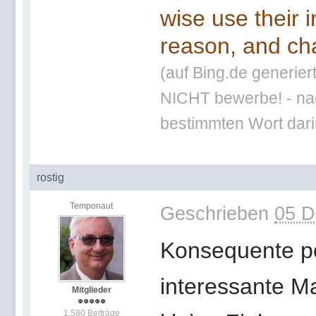
wise use their 
reason, and cha
(auf Bing.de generier
NICHT bewerbe! - nac
bestimmten Wort darin
rostig
Temponaut
Geschrieben
05 D
Konsequente pol
interessante Ma
Mitglieder
1.580 Beiträge