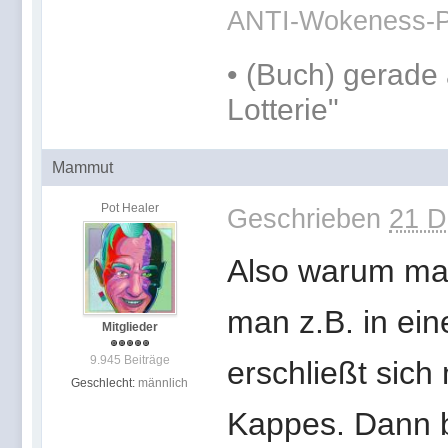
ANTI-Wokeness-P
•
(Buch) gerade 
Lotterie"
Mammut
Pot Healer
Geschrieben
21 D
Also warum man
man z.B. in ein
Mitglieder
9.945 Beiträge
erschließt sich
Geschlecht:
männlich
Kappes. Dann b