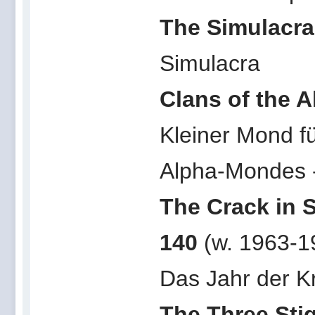
The Simulacra
Simulacra
Clans of the
Kleiner Mond f
Alpha-Mondes 
The Crack in
140
(w. 1963-1
Das Jahr der K
The Three Stig