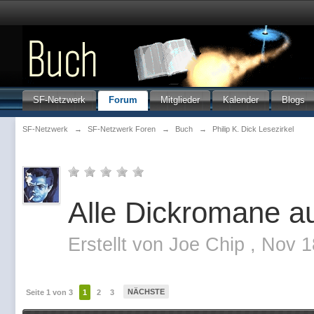
SF-Netzwerk
Forum
Mitglieder
Kalender
Blogs
SF-Netzwerk
→
SF-Netzwerk Foren
→
Buch
→
Philip K. Dick Lesezirkel
Alle Dickromane au
Erstellt von
Joe Chip
,
Nov 1
NÄCHSTE
Seite 1 von 3
1
2
3