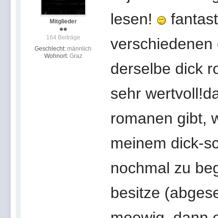
lesen!
fantast
Mitglieder
164 Beiträge
verschiedenen 
Geschlecht:
männlich
Wohnort:
Graz
derselbe dick ro
sehr wertvoll!
romanen gibt, w
meinem dick-sc
nochmal zu begu
besitze (abges
moewig, dann ei