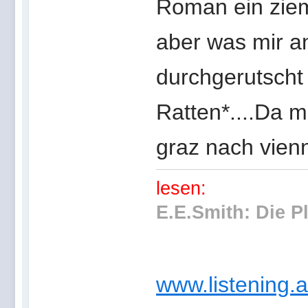
Roman ein zieml
aber was mir an
durchgerutscht 
Ratten*....Da 
graz nach vien
lesen:
E.E.Smith: Die P
www.listening.a