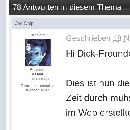
78 Antworten in diesem Thema
Joe Chip
The Saint
Geschrieben
18 N
Hi Dick-Freund
Mitglieder
1.739 Beiträge
Dies ist nun die
Geschlecht:
männlich
Wohnort:
Wien
Zeit durch mü
im Web erstellt