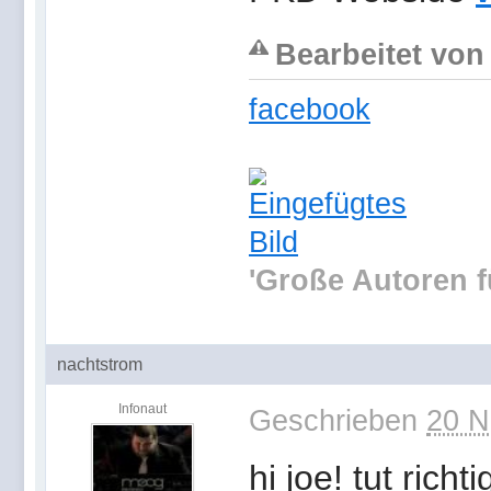
Bearbeitet von
facebook
'Große Autoren f
nachtstrom
Infonaut
Geschrieben
20 N
hi joe! tut rich