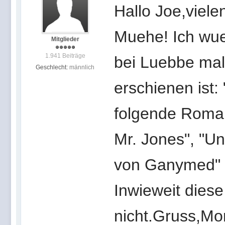
Hallo Joe,viele
Muehe! Ich wue
Mitglieder
1.941 Beiträge
bei Luebbe ma
Geschlecht:
männlich
erschienen ist: 
folgende Roman
Mr. Jones", "Und
von Ganymed" u
Inwieweit diese
nicht.Gruss,Mo