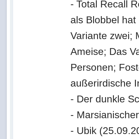
- Total Recall R
als Blobbel hat
Variante zwei; 
Ameise; Das Vat
Personen; Foste
außerirdische I
- Der dunkle S
- Marsianischer
- Ubik (25.09.2