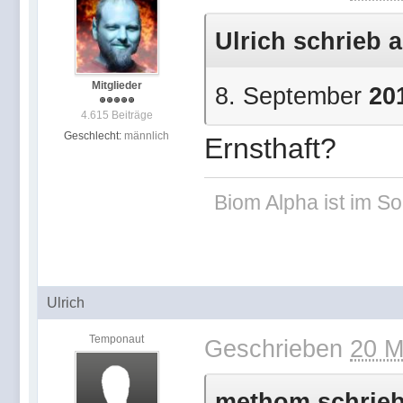
Ulrich schrieb a
Mitglieder
8. September
20
4.615 Beiträge
Geschlecht:
männlich
Ernsthaft?
Biom Alpha ist im 
Ulrich
Temponaut
Geschrieben
20 M
methom schrieb 