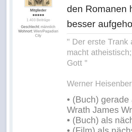
den Romanen ha
Mitglieder
1.403 Beiträge
besser aufgeh
Geschlecht:
männlich
Wohnort:
Wien/Pagadian
City
" Der erste Trank
macht atheistisch
Gott "
Werner Heisenber
•
(Buch) gerade 
Wrath James Wr
•
(Buch) als näc
• (Film) als näc