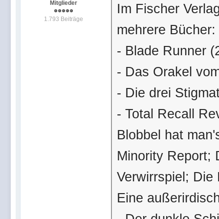
Mitglieder
Im Fischer Verla
1.793 Beiträge
mehrere Bücher:
- Blade Runner (
- Das Orakel vom
- Die drei Stigma
- Total Recall Rev
Blobbel hat man'
Minority Report; 
Verwirrspiel; Die
Eine außerirdisch
- Der dunkle Sch