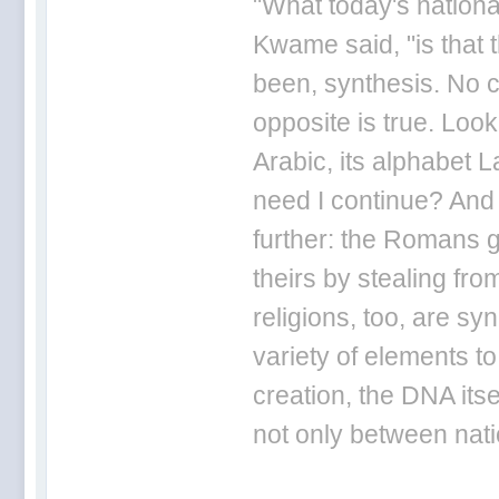
"What today's nationa
Kwame said, "is that 
been, synthesis. No ci
opposite is true. Loo
Arabic, its alphabet L
need I continue? And
further: the Romans g
theirs by stealing fr
religions, too, are sy
variety of elements to
creation, the DNA itse
not only between nat