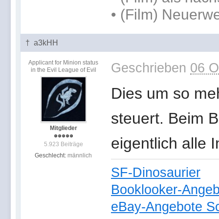
• (Film) Neuer
† a3kHH
Applicant for Minion status
Geschrieben
06 O
in the Evil League of Evil
Dies um so mehr
steuert. Beim 
Mitglieder
eigentlich alle
5.923 Beiträge
Geschlecht:
männlich
SF-Dinosaurier
Booklooker-Angeb
eBay-Angebote Sc