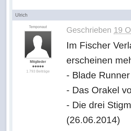
Ulrich
Temponaut
Geschrieben
19 O
Im Fischer Verl
erscheinen meh
Mitglieder
1.793 Beiträge
- Blade Runner
- Das Orakel v
- Die drei Stig
(26.06.2014)