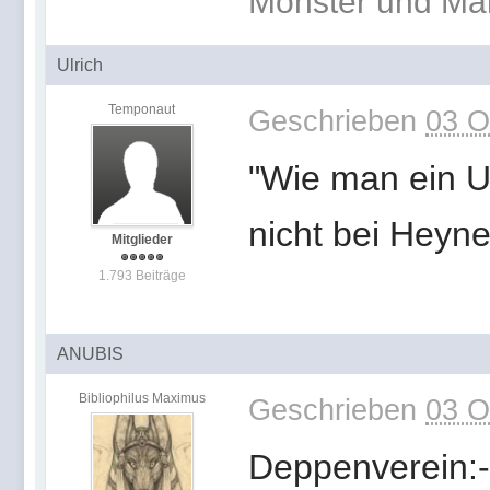
Monster und Ma
Ulrich
Temponaut
Geschrieben
03 O
"Wie man ein U
nicht bei Heyn
Mitglieder
1.793 Beiträge
ANUBIS
Bibliophilus Maximus
Geschrieben
03 O
Deppenverein:-(