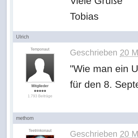
Viele Grüße
Tobias
Ulrich
Temponaut
Geschrieben
20 M
"Wie man ein Un
für den 8. Sep
Mitglieder
1.793 Beiträge
methom
Teetrinkonaut
Geschrieben
20 M