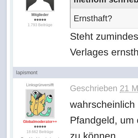
Mitglieder
Ernsthaft?
1.793 Beiträge
Steht zumindes
Verlages ernstha
lapismont
Linksgrünversifft
Geschrieben
21 M
wahrscheinlich
Pfandgeld, um 
Globalmoderator++
18.662 Beiträge
zu können