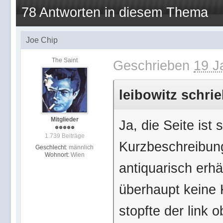
78 Antworten in diesem Thema
Joe Chip
The Saint
Geschrieben
19 J
leibowitz schrie
Mitglieder
Ja, die Seite ist 
1.739 Beiträge
Kurzbeschreibun
Geschlecht:
männlich
Wohnort:
Wien
antiquarisch erhä
überhaupt keine 
stopfte der link 