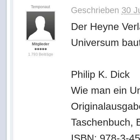
Temponaut
Geschrieben
30 J
Der Heyne Verl
Universum baut"
Mitglieder
1.793 Beiträge
Philip K. Dick
Wie man ein U
Originalausgab
Taschenbuch, B
ISBN: 978-3-4