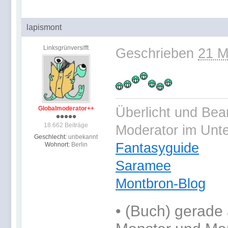
lapismont
Linksgrünversifft
Geschrieben
21 M
Überlicht und Bea
Globalmoderator++
18.662 Beiträge
Moderator im Unt
Geschlecht:
unbekannt
Fantasyguide
Wohnort:
Berlin
Saramee
Montbron-Blog
•
(Buch) gerade 