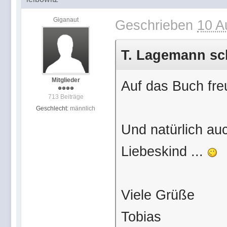
Giganaut
Geschrieben
10 A
T. Lagemann sch
Mitglieder
Auf das Buch freu
713 Beiträge
Geschlecht:
männlich
Und natürlich au
Liebeskind ...
Viele Grüße
Tobias