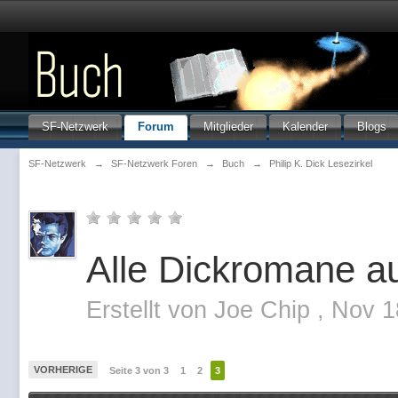
SF-Netzwerk
Forum
Mitglieder
Kalender
Blogs
SF-Netzwerk
→
SF-Netzwerk Foren
→
Buch
→
Philip K. Dick Lesezirkel
Alle Dickromane au
Erstellt von
Joe Chip
,
Nov 1
VORHERIGE
Seite 3 von 3
1
2
3