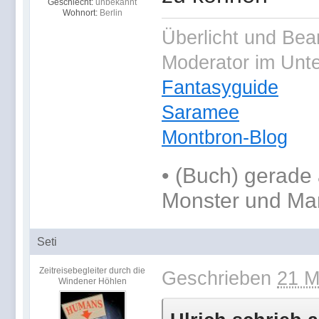
Geschlecht:
unbekannt
Wohnort:
Berlin
Überlicht und Bea
Moderator im Unt
Fantasyguide
Saramee
Montbron-Blog
•
(Buch) gerade 
Monster und Ma
Seti
Zeitreisebegleiter durch die
Geschrieben
21 M
Windener Höhlen