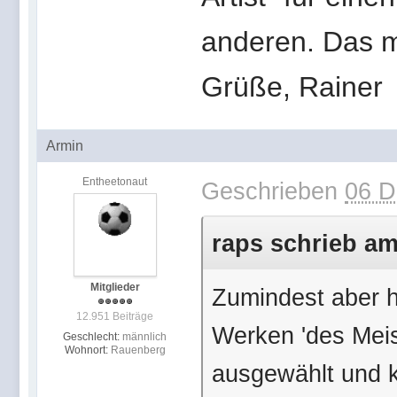
anderen. Das m
Grüße, Rainer
Armin
Entheetonaut
Geschrieben
06 D
raps schrieb am
Mitglieder
Zumindest aber h
12.951 Beiträge
Werken 'des Meist
Geschlecht:
männlich
Wohnort:
Rauenberg
ausgewählt und k