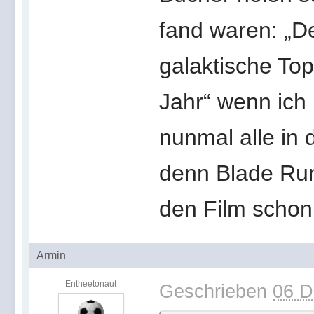
fand waren: „D
galaktische Topf
Jahr“ wenn ich
nunmal alle in 
denn Blade Run
den Film schon
Armin
Entheetonaut
Geschrieben
06 D