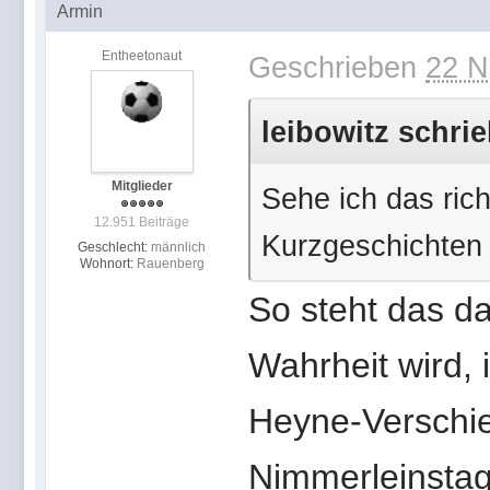
Armin
Entheetonaut
Geschrieben
22 N
leibowitz schrie
Mitglieder
Sehe ich das rich
12.951 Beiträge
Kurzgeschichten 
Geschlecht:
männlich
Wohnort:
Rauenberg
So steht das d
Wahrheit wird, i
Heyne-Verschie
Nimmerleinstag