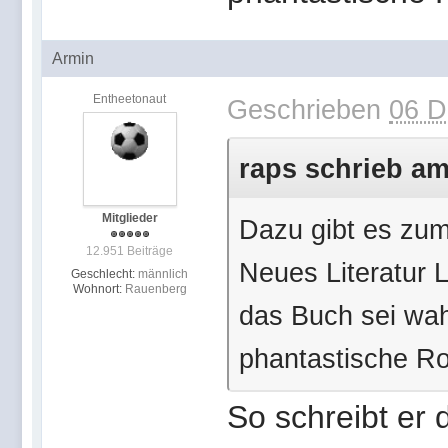
Armin
Entheetonaut
Geschrieben
06 D
raps schrieb am
Mitglieder
Dazu gibt es zumi
12.951 Beiträge
Neues Literatur L
Geschlecht:
männlich
Wohnort:
Rauenberg
das Buch sei wahr
phantastische 
So schreibt er 