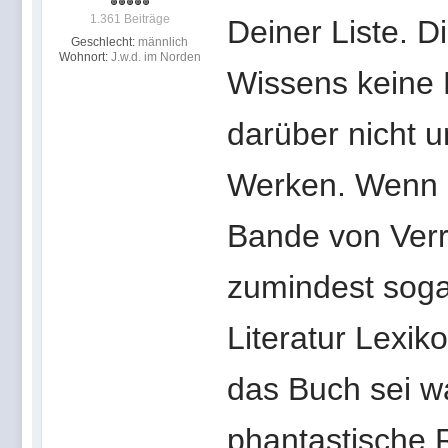
1.361 Beiträge
Deiner Liste. D
Geschlecht:
männlich
Wohnort:
J.w.d. im Norden
Wissens keine P
darüber nicht 
Werken. Wenn i
Bande von Verr
zumindest sogar
Literatur Lexik
das Buch sei wa
phantastische