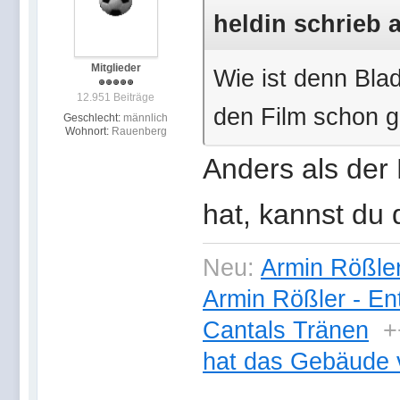
heldin schrieb 
Mitglieder
Wie ist denn Bla
12.951 Beiträge
den Film schon 
Geschlecht:
männlich
Wohnort:
Rauenberg
Anders als der 
hat, kannst du
Neu:
Armin Rößler
Armin Rößler - En
Cantals Tränen
+
hat das Gebäude 