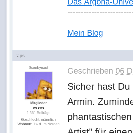
Das Argona-Univ
------------------------
Mein Blog
raps
Scoobynaut
Geschrieben
06 D
Sicher hast Du
Armin. Zuminde
Mitglieder
1.361 Beiträge
phantastischen
Geschlecht:
männlich
Wohnort:
J.w.d. im Norden
Artist" für ein