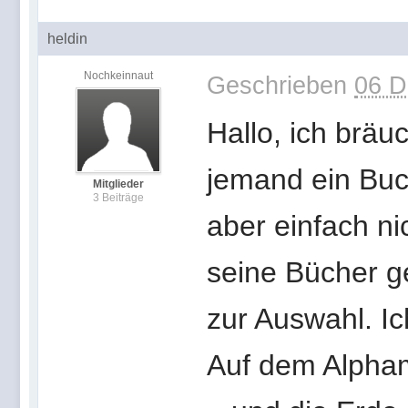
heldin
Nochkeinnaut
Geschrieben
06 D
Hallo, ich bräu
jemand ein Buc
Mitglieder
3 Beiträge
aber einfach ni
seine Bücher ge
zur Auswahl. I
Auf dem Alpham