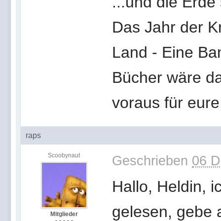
...und die Erde
Das Jahr der K
Land - Eine Ba
Bücher wäre da
voraus für eure
raps
Scoobynaut
Geschrieben
06 D
Hallo, Heldin, i
gelesen, gebe 
Mitglieder