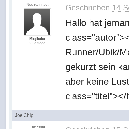
Nochkeinnaut
Geschrieben
14 S
Hallo hat jema
class="autor">
Mitglieder
2 Beiträge
Runner/Ubik/Ma
gekürzt sein k
aber keine Lus
class="titel"><
Joe Chip
The Saint