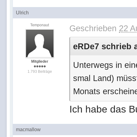
Ulrich
Temponaut
Geschrieben
22 A
eRDe7 schrieb a
Mitglieder
Unterwegs in ein
1.793 Beiträge
smal Land) müss
Monats erschein
Ich habe das B
macmallow