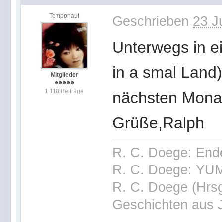
Temponaut
Geschrieben
23 J
Unterwegs in e
in a smal Land
Mitglieder
1.118 Beiträge
nächsten Monat
Grüße,Ralph
R. C. Doege: End
R. C. Doege: YUM
R. C. Doege (Hrsg
Geschichten aus 