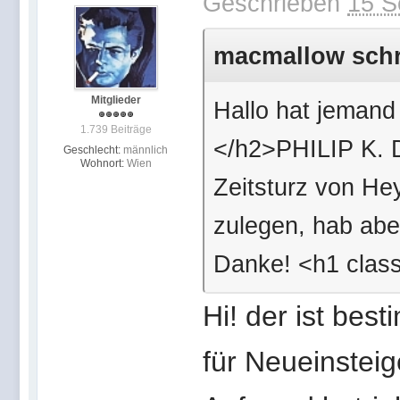
Geschrieben
15 S
macmallow schri
Mitglieder
Hallo hat jemand
1.739 Beiträge
</h2>PHILIP K. 
Geschlecht:
männlich
Wohnort:
Wien
Zeitsturz von He
zulegen, hab abe
Danke! <h1 class
Hi! der ist bes
für Neueinsteig