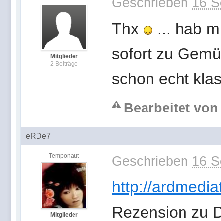
Geschrieben
16 S
Thx
... hab m
sofort zu Gemü
Mitglieder
2 Beiträge
schon echt klas
Bearbeitet von
eRDe7
Temponaut
Geschrieben
16 S
http://ardmed
Rezension zu D
Mitglieder