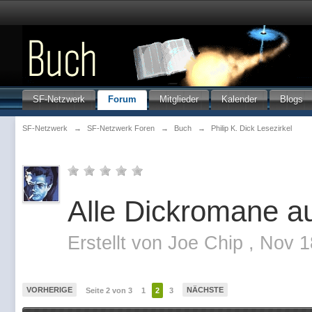
SF-Netzwerk
Forum
Mitglieder
Kalender
Blogs
SF-Netzwerk
→
SF-Netzwerk Foren
→
Buch
→
Philip K. Dick Lesezirkel
Alle Dickromane au
Erstellt von
Joe Chip
,
Nov 1
VORHERIGE
NÄCHSTE
Seite 2 von 3
1
2
3