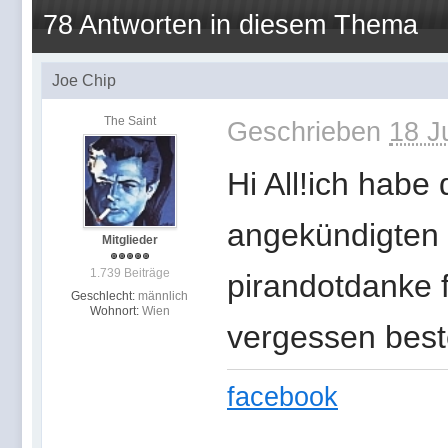
78 Antworten in diesem Thema
Joe Chip
The Saint
Geschrieben
18 J
Hi All!ich habe
angekündigten
Mitglieder
1.739 Beiträge
pirandotdanke f
Geschlecht:
männlich
Wohnort:
Wien
vergessen bes
facebook