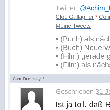
Twitter:
@Achim_H
Clou Gallagher
*
Coli
Meine Tweets
•
(Buch) als näc
• (Buch) Neuerw
• (Film) gerade
• (Film) als näch
Gast_Dummsky_*
Geschrieben
31 J
Ist ja toll, da