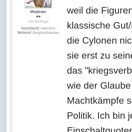
weil die Figuren
Mitglieder
164 Beiträge
klassische Gut
Geschlecht:
männlich
Wohnort:
Borgholzhausen
die Cylonen nic
sie erst zu sei
das "kriegsverb
wie der Glaube
Machtkämpfe sow
Politik. Ich bin 
Einschaltquote