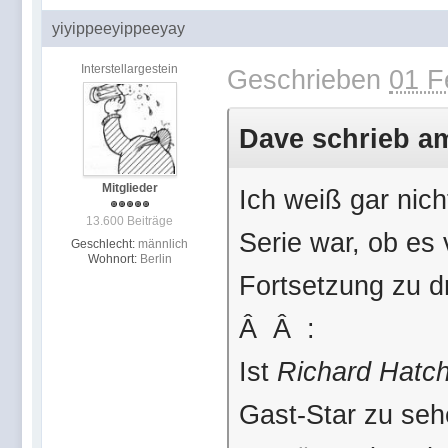
yiyippeeyippeeyay
Interstellargestein
Geschrieben
01 F
Dave schrieb am
Mitglieder
Ich weiß gar nic
13.600 Beiträge
Serie war, ob es v
Geschlecht:
männlich
Wohnort:
Berlin
Fortsetzung zu d
Â Â :
Ist
Richard Hatc
Gast-Star zu se