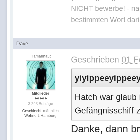
NICHT bewerbe! - nac
bestimmten Wort darin
Dave
Hamannaut
Geschrieben
01 F
yiyippeeyippeey
Mitglieder
Hatch war glaub 
3.293 Beiträge
Gefängnisschiff 
Geschlecht:
männlich
Wohnort:
Hamburg
Danke, dann bra