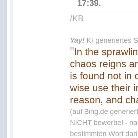
17:39.
/KB
Yay!
KI-generiertes S
"
In the sprawli
chaos reigns an
is found not in
wise use their 
reason, and cha
(auf Bing.de generier
NICHT bewerbe! - nac
bestimmten Wort darin