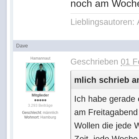
noch am Woch
Lieblingsautoren: 
Dave
Hamannaut
Geschrieben
01 F
mlich schrieb a
Mitglieder
Ich habe gerade e
3.293 Beiträge
am Freitagabend l
Geschlecht:
männlich
Wohnort:
Hamburg
Wollen die jede 
Zeit, jede Woch