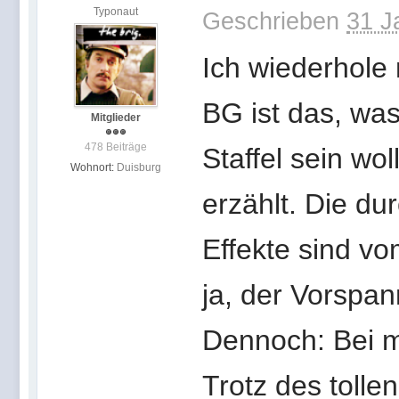
Typonaut
Geschrieben
31 J
Ich wiederhole 
BG ist das, was
Mitglieder
478 Beiträge
Staffel sein wo
Wohnort:
Duisburg
erzählt. Die du
Effekte sind v
ja, der Vorspann
Dennoch: Bei m
Trotz des tollen