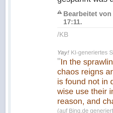
Bearbeitet von
17:11.
/KB
Yay!
KI-generiertes S
"
In the sprawli
chaos reigns an
is found not in
wise use their 
reason, and cha
(auf Bing.de generier