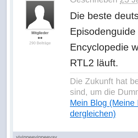
Die beste deuts
Episodenguide i
Mitglieder
290 Beiträge
Encyclopedie w
RTL2 läuft.
Die Zukunft hat b
sind, um die Dumm
Mein Blog (Meine
dergleichen)
yiyippeeyippeeyay