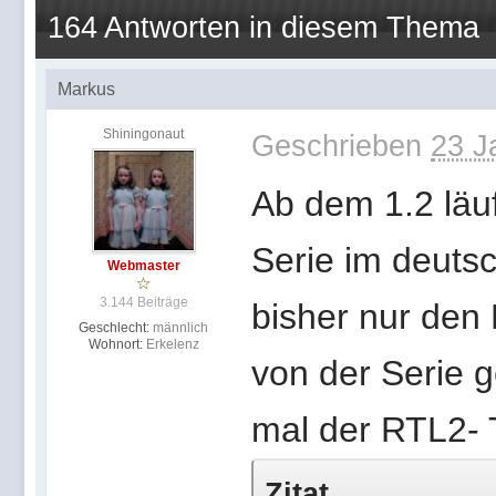
164 Antworten in diesem Thema
Markus
Shiningonaut
Geschrieben
23 J
Ab dem 1.2 läuf
Serie im deuts
Webmaster
3.144 Beiträge
bisher nur den 
Geschlecht:
männlich
Wohnort:
Erkelenz
von der Serie g
mal der RTL2- T
Zitat