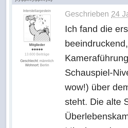
Interstellargestein
Geschrieben
24 J
Ich fand die ers
beeindruckend, 
Mitglieder
13.600 Beiträge
Kameraführung/
Geschlecht:
männlich
Wohnort:
Berlin
Schauspiel-Niv
wow!) über dem
steht. Die alte
Überlebenskam