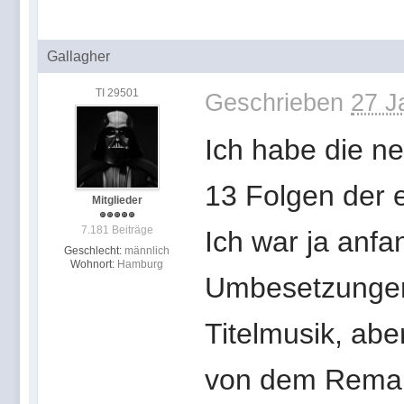
Gallagher
TI 29501
Geschrieben
27 J
Ich habe die ne
13 Folgen der e
Mitglieder
7.181 Beiträge
Ich war ja anfa
Geschlecht:
männlich
Wohnort:
Hamburg
Umbesetzungen 
Titelmusik, aber
von dem Rema