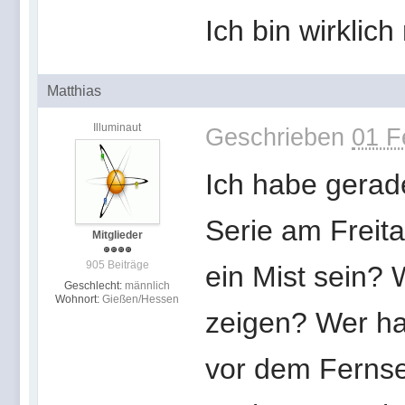
Ich bin wirklic
Matthias
Illuminaut
Geschrieben
01 F
Ich habe gerade
Serie am Freita
Mitglieder
905 Beiträge
ein Mist sein?
Geschlecht:
männlich
Wohnort:
Gießen/Hessen
zeigen? Wer ha
vor dem Ferns