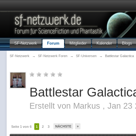
SF-Netzwerk
Forum
Mitglieder
Kalender
Blogs
SF-Netzwerk
→
SF-Netzwerk Foren
→
SF-Universen
→
Battlestar Galactica
Battlestar Galactic
Erstellt von
Markus
,
Jan 23 
NÄCHSTE
»
Seite 1 von 6
1
2
3