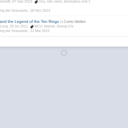
auenroth, 07 Sep 2023
mcu
,
loki
,
serie
,
disneyplus
und 1
Ming der Grausame ,
08 Nov 2023
and the Legend of the Ten Rings
in
Comic-Welten
J. Long, 29 Jul 2021
MCU
,
Marvel
,
Shang-Chi
Ming der Grausame ,
22 Mai 2022