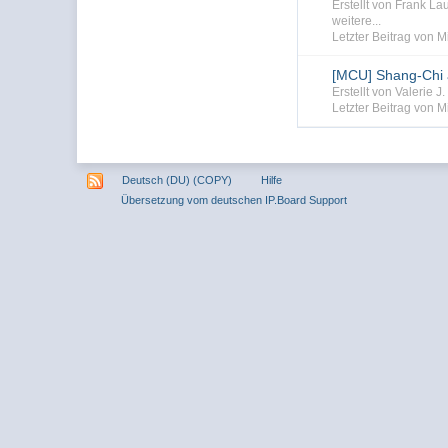
Erstellt von Frank L
weitere...
Letzter Beitrag von 
[MCU] Shang-Chi 
Erstellt von Valerie 
Letzter Beitrag von 
Deutsch (DU) (COPY)
Hilfe
Übersetzung vom deutschen IP.Board Support