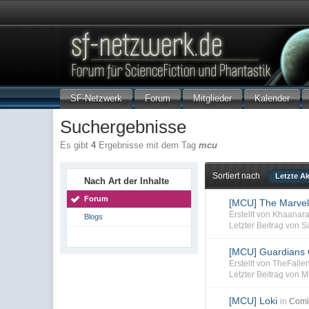
SF-Netzwerk
Forum
Mitglieder
Kalender
Suchergebnisse
Es gibt
4
Ergebnisse mit dem Tag
mcu
Sortiert nach
Letzte Ak
Nach Art der Inhalte
Forum
[MCU] The Marvel
Erstellt von Khaanar
Blogs
Letzter Beitrag von 
[MCU] Guardians 
Erstellt von TheFall
Letzter Beitrag von 
[MCU] Loki
in
Comi