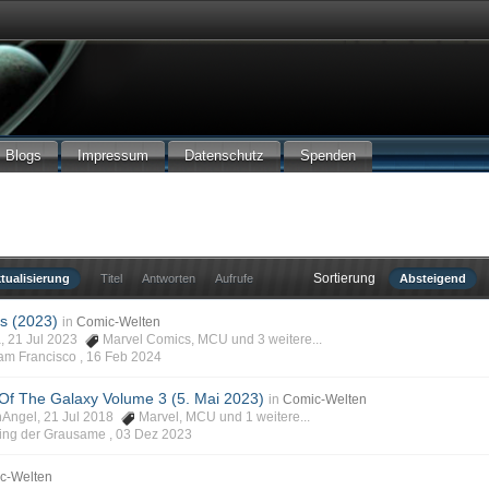
Blogs
Impressum
Datenschutz
Spenden
Sortierung
tualisierung
Titel
Antworten
Aufrufe
Absteigend
s (2023)
in
Comic-Welten
a, 21 Jul 2023
Marvel Comics
,
MCU
und 3 weitere...
Sam Francisco ,
16 Feb 2024
Of The Galaxy Volume 3 (5. Mai 2023)
in
Comic-Welten
enAngel, 21 Jul 2018
Marvel
,
MCU
und 1 weitere...
Ming der Grausame ,
03 Dez 2023
c-Welten