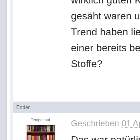
wirklich guten 
gesäht waren u
Trend haben lie
einer bereits 
Stoffe?
Ender
Temponaut
Geschrieben
01 A
Das war natürli