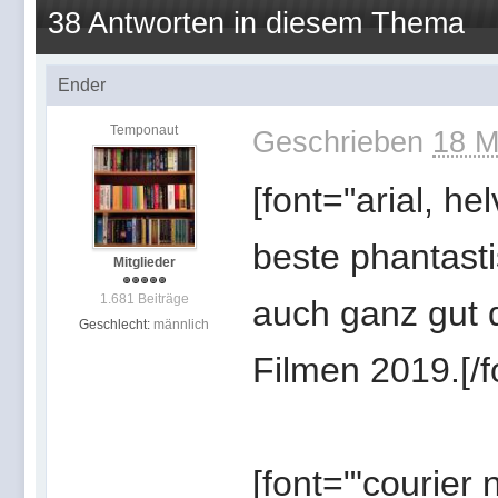
38 Antworten in diesem Thema
Ender
Temponaut
Geschrieben
18 M
[font="arial, h
beste phantasti
Mitglieder
1.681 Beiträge
auch ganz gut 
Geschlecht:
männlich
Filmen 2019.[/f
[font="'courier