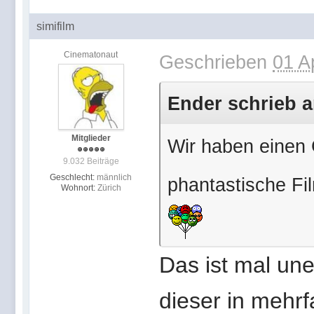
simifilm
Cinematonaut
Geschrieben
01 A
Ender schrieb a
Mitglieder
Wir haben einen
9.032 Beiträge
Geschlecht:
männlich
phantastische Fi
Wohnort:
Zürich
Das ist mal une
dieser in mehr