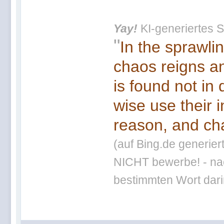
Yay!
KI-generiertes S
"
In the sprawli
chaos reigns an
is found not in
wise use their 
reason, and cha
(auf Bing.de generier
NICHT bewerbe! - nac
bestimmten Wort darin