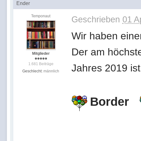
Ender
Temponaut
Geschrieben
01 A
Wir haben eine
Der am höchste
Mitglieder
1.681 Beiträge
Jahres 2019 ist
Geschlecht:
männlich
Border