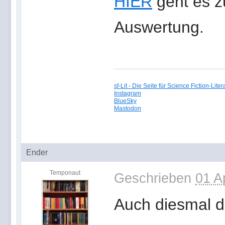
HIER
geht es zu
Auswertung.
.
sf-Lit - Die Seite für Science Fiction-Liter
Instagram
BlueSky
Mastodon
Ender
Temponaut
Geschrieben
01 A
Auch diesmal die