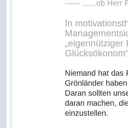
------ ......ob Her
In motivationst
Managementsic
„eigennütziger
Glücksökonom“.
Niemand hat das R
Grönländer haben 
Daran sollten uns
daran machen, die
einzustellen.