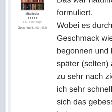
formuliert.
Mitglieder
1.681 Beiträge
Wobei es durch
Geschlecht:
männlich
Geschmack wied
begonnen und b
später (selten)
zu sehr nach z
ich sehr schnel
sich das gebess