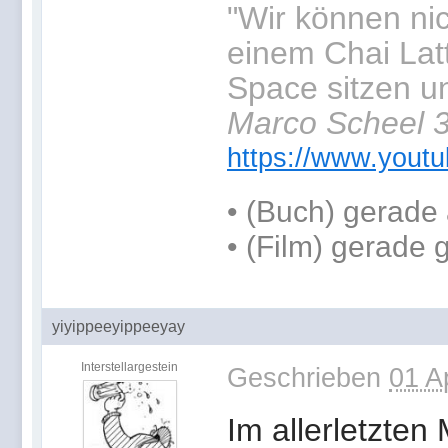
"Wir können ni
einem Chai Latt
Space sitzen un
Marco Scheel 3
https://www.you
•
(Buch) gerade 
• (Film) gerade
yiyippeeyippeeyay
Interstellargestein
Geschrieben
01 A
Im allerletzten