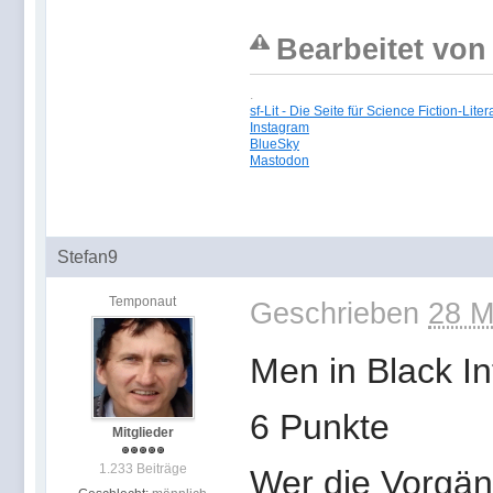
Bearbeitet von 
.
sf-Lit - Die Seite für Science Fiction-Liter
Instagram
BlueSky
Mastodon
Stefan9
Temponaut
Geschrieben
28 M
Men in Black In
6 Punkte
Mitglieder
1.233 Beiträge
Wer die Vorgäng