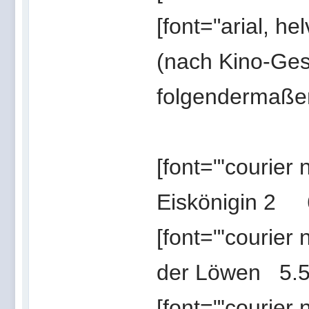
[font="arial, he
(nach Kino-Ges
folgendermaßen 
[font="'courier
Eiskönigin 2 6
[font="'courier
der Löwen 5.56
[font="'courier