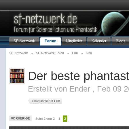
SF-Netzwerk
Forum
Mitglieder
Kalender
Blogs
SF-Netzwerk
→
SF-Netzwerk Foren
→
Film
→
Kino
Der beste phantas
Erstellt von
Ender
,
Feb 09 2
Phantastischer Film
VORHERIGE
Seite 2 von 2
1
2