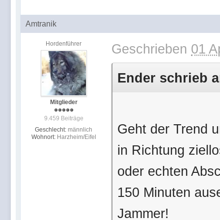
Amtranik
Hordenführer
Geschrieben
01 A
Ender schrieb a
Mitglieder
9.459 Beiträge
Geht der Trend u
Geschlecht:
männlich
Wohnort:
Harzheim/Eifel
in Richtung ziel
oder echten Absc
150 Minuten aus
Jammer!