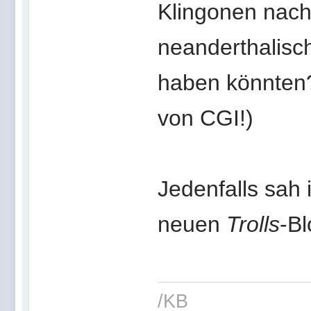
Klingonen nac
neanderthalisch
haben könnte
von CGI!)
Jedenfalls sah 
neuen
Trolls
-Bl
/KB