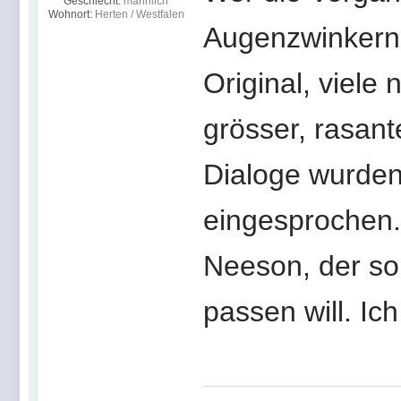
Geschlecht:
männlich
Wohnort:
Herten / Westfalen
Augenzwinkernd
Original, viele
grösser, rasante
Dialoge wurden
eingesprochen.
Neeson, der so 
passen will. I