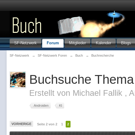
SF-Netzwerk
Forum
Mitglieder
Kalender
Blogs
SF-Netzwerk
→
SF-Netzwerk Foren
→
Buch
→
Buchrecherche
Buchsuche Thema 
Erstellt von
Michael Fallik
,
A
Androiden
KI
VORHERIGE
Seite 2 von 2
1
2