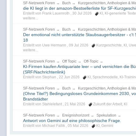
SF-Netzwerk Foren
→
Buch
→
Kurzgeschichten, Anthologien & M
die KI liegt in der amazon-Bestsellerliste für SF-Kurzgesch
Erstellt von Frank Lauenroth ,
30 Jul 2026
KI
,
KI-generierte Texte
weitere...
SF-Netzwerk Foren
→
Buch
→
Kurzgeschichten, Anthologien & M
Der emotional nicht unterstützte Staubsaugerbesitzer - c'
18
Erstellt von Uwe Hermann ,
09 Jul 2026
Kurzgeschichte
,
KI
,
Uwe
weitere...
SF-Netzwerk Foren
→
Off Topic
→
Off-Topic
→
KI-Firmen kaufen Antiquariate leer – und vernichten die B
(SRF/Nachrichtenlink)
Erstellt von Stephan ,
22 Jun 2026
KI
,
Sprachmodelle
,
KI-Traini
SF-Netzwerk Foren
→
Buch
→
Kurzgeschichten, Anthologien & M
(Ohne Titel?) Bedingungsloses Grundeinkommen 2030, von
Brandstädter
Erstellt von Stahlelefant ,
21 Mai 2026
Zukunft der Arbeit
,
KI
SF-Netzwerk Foren
→
Ereignishorizont
→
Spekulation
→
Antwort von Gemini auf eine philosophische Frage.
Erstellt von Michael Fallik ,
05 Mai 2026
KI
,
Gemini