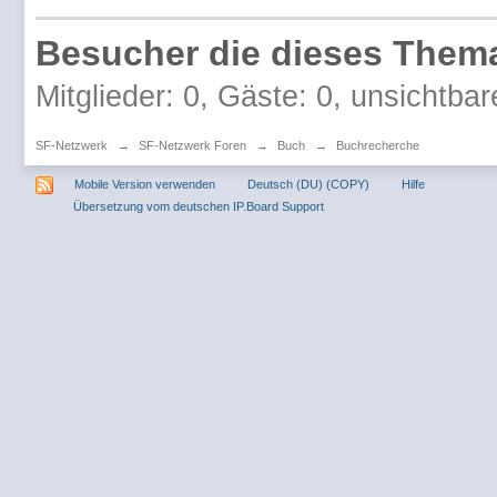
Besucher die dieses Thema
Mitglieder: 0, Gäste: 0, unsichtbar
SF-Netzwerk
→
SF-Netzwerk Foren
→
Buch
→
Buchrecherche
Mobile Version verwenden
Deutsch (DU) (COPY)
Hilfe
Übersetzung vom deutschen IP.Board Support