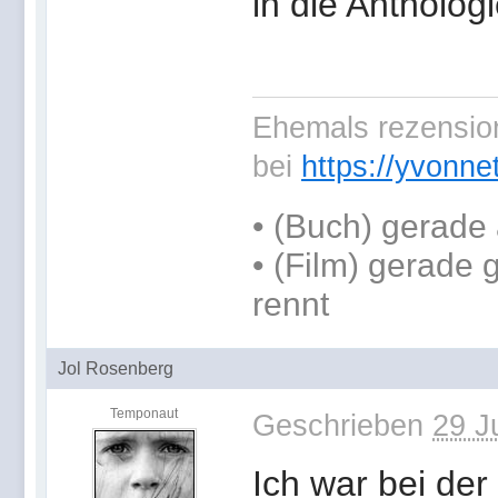
in die Antholog
Ehemals rezension
bei
https://yvonne
•
(Buch) gerade 
• (Film) gerade
rennt
Jol Rosenberg
Temponaut
Geschrieben
29 J
Ich war bei de