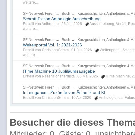
weitere...
SF-Netzwerk Foren
→
Buch
→
Kurzgeschichten, Anthologien & M
Schrott Fiction Anthologie Ausschreibung
Erstellt von Anthropop ,
26 Jun 2026
Ausschreibung
,
Verfall
,
Rec
weitere...
SF-Netzwerk Foren
→
Buch
→
Kurzgeschichten, Anthologien & M
Weltenportal Vol. 1: 2021-2026
Erstellt von ChristophGrimm ,
01 Jun 2026
Weltenportal
,
Science
weitere...
SF-Netzwerk Foren
→
Buch
→
Kurzgeschichten, Anthologien & M
!Time Machine 10 Jubliläumsausgabe
Erstellt von Rezensionsnerdista ,
05 Mai 2026
!Time Machine
,
2
SF-Netzwerk Foren
→
Buch
→
Kurzgeschichten, Anthologien & M
Int:elegance - Zukünfte von Ästhetik und KI
Erstellt von ChristophGrimm ,
10 Apr 2026
Anthologie
,
ear Futur
Besucher die dieses Thema
Mitglieder: 0, Gäste: 0, unsichtbar