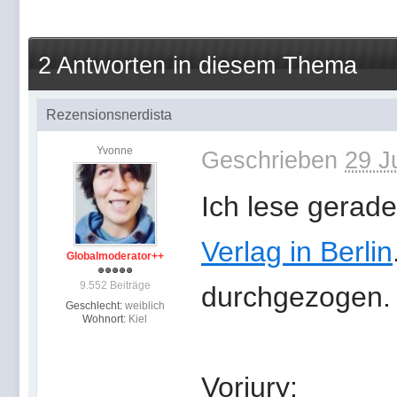
2 Antworten in diesem Thema
Rezensionsnerdista
Yvonne
Geschrieben
29 J
Ich lese gerad
Verlag in Berlin
Globalmoderator++
9.552 Beiträge
durchgezogen.
Geschlecht:
weiblich
Wohnort:
Kiel
Vorjury: