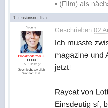
• (Film) als näc
Rezensionsnerdista
Yvonne
Geschrieben
02 A
Ich musste zwi
magazine und A
Globalmoderator++
9.552 Beiträge
jetzt!
Geschlecht:
weiblich
Wohnort:
Kiel
Raycat von Lott
Einsdeutig sf,