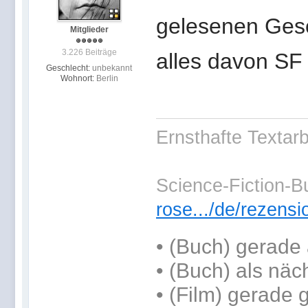
gelesenen Gesc
Mitglieder
3.226 Beiträge
alles davon SF
Geschlecht:
unbekannt
Wohnort:
Berlin
Ernsthafte Textarb
Science-Fiction-B
rose.../de/rezens
•
(Buch) gerade 
•
(Buch) als näc
• (Film) gerade