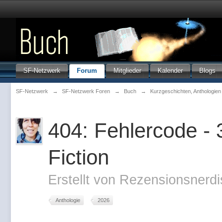
SF-Netzwerk
Forum
Mitglieder
Kalender
Blogs
SF-Netzwerk
→
SF-Netzwerk Foren
→
Buch
→
Kurzgeschichten, Anthologie
404: Fehlercode - 3
Fiction
Erstellt von
Rezensionsnerdi
Anthologie
2026