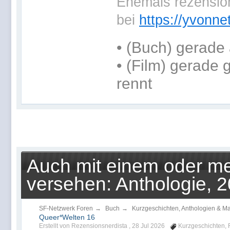
Ehemals rezension
bei
https://yvonne
•
(Buch) gerade 
• (Film) gerade
rennt
Auch mit einem oder me
versehen: Anthologie, 
SF-Netzwerk Foren
→
Buch
→
Kurzgeschichten, Anthologien & M
Queer*Welten 16
Erstellt von Rezensionsnerdista ,
28 Jul 2026
Kurzgeschichten
,