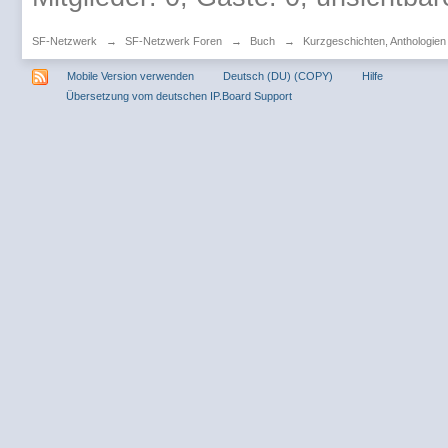
SF-Netzwerk
→
SF-Netzwerk Foren
→
Buch
→
Kurzgeschichten, Anthologie
Mobile Version verwenden
Deutsch (DU) (COPY)
Hilfe
Übersetzung vom deutschen IP.Board Support